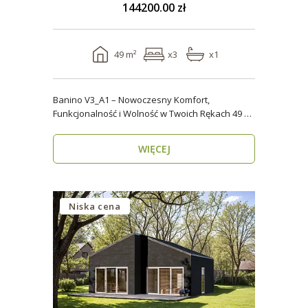
144200.00 zł
49 m²
x3
x1
Banino V3_A1 – Nowoczesny Komfort,
Funkcjonalność i Wolność w Twoich Rękach 49 m²
wygody i estety..
WIĘCEJ
Niska cena