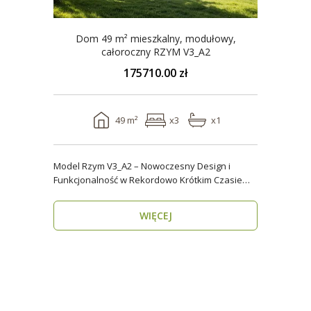
Dom 49 m² mieszkalny, modułowy,
całoroczny RZYM V3_A2
175710.00 zł
49 m²
x3
x1
Model Rzym V3_A2 – Nowoczesny Design i
Funkcjonalność w Rekordowo Krótkim Czasie
Model Rzym V3_A2..
WIĘCEJ