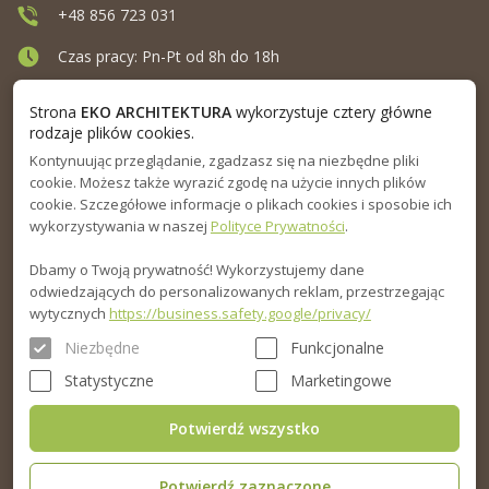
+48 856 723 031
Czas pracy: Pn-Pt od 8h do 18h
Ul. Elewatorska 10, Białystok
Strona
EKO ARCHITEKTURA
wykorzystuje cztery główne
rodzaje plików cookies.
Kontynuując przeglądanie, zgadzasz się na niezbędne pliki
MENU
cookie. Możesz także wyrazić zgodę na użycie innych plików
cookie. Szczegółowe informacje o plikach cookies i sposobie ich
INFORMACJA
wykorzystywania w naszej
Polityce Prywatności
.
Dbamy o Twoją prywatność! Wykorzystujemy dane
PORADNIK
odwiedzających do personalizowanych reklam, przestrzegając
wytycznych
https://business.safety.google/privacy/
Niezbędne
Funkcjonalne
Statystyczne
Marketingowe
Potwierdź wszystko
Potwierdź zaznaczone