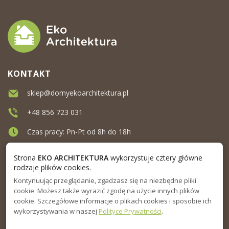
KONTAKT
sklep@domyekoarchitektura.pl
+48 856 723 031
Czas pracy: Pn-Pt od 8h do 18h
Ul. Elewatorska 10, Białystok
Strona
EKO ARCHITEKTURA
wykorzystuje cztery główne
rodzaje plików cookies.
Kontynuując przeglądanie, zgadzasz się na niezbędne pliki
MENU
cookie. Możesz także wyrazić zgodę na użycie innych plików
cookie. Szczegółowe informacje o plikach cookies i sposobie ich
INFORMACJA
wykorzystywania w naszej
Polityce Prywatności
.