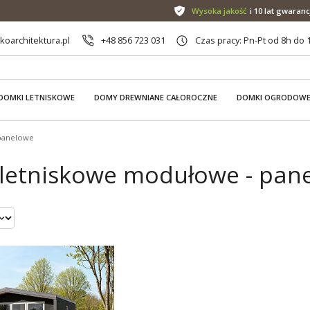
Wysoka jakość
i 10 lat gwaranc
oarchitektura.pl
+48 856 723 031
Czas pracy: Pn-Pt od 8h do 
DOMKI LETNISKOWE
DOMY DREWNIANE CAŁOROCZNE
DOMKI OGRODOW
panelowe
letniskowe modułowe - pane