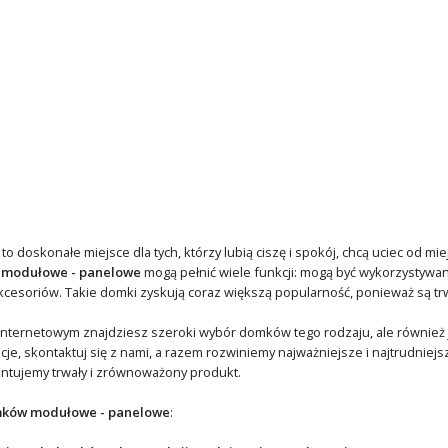
 doskonałe miejsce dla tych, którzy lubią ciszę i spokój, chcą uciec od mi
 modułowe - panelowe
mogą pełnić wiele funkcji: mogą być wykorzystywan
esoriów. Takie domki zyskują coraz większą popularność, ponieważ są trw
nternetowym znajdziesz szeroki wybór domków tego rodzaju, ale również j
ncje, skontaktuj się z nami, a razem rozwiniemy najważniejsze i najtrudnie
ntujemy trwały i zrównoważony produkt.
ków modułowe - panelowe
: