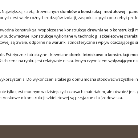
na. Największą zaletą drewnianych
domków o konstrukcji modułowej - pan
nych jest wiele różnych rodzajów izolacji, zaspokajających potrzeby i pref
ezawodna konstrukcja. Współczesne konstrukcje
drewniane o konstrukcji 
w budownictwie. Konstrukcje wykonane w technologii szkieletowej charakte
etowej są trwałe, odporne na warunki atmosferyczne i wpływ otaczającego 
r. Estetyczne i atrakcyjne drewniane
domki letniskowe o konstrukcji mo
ich cena na rynku jest relatywnie niska. Innym czynnikiem wpływającym na
wykorzystania. Do wykończenia takiego domu można stosować wszystkie inne
 nie tylko jest modnym w dzisiejszych czasach materiałem, ale również jest
tnoskowe o konstrukcji szkieletowej są przyjazne dla środowiska.