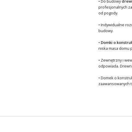
• Do budowy
drewn
profesjonalnych z
od pogody.
• Indywidualne roz
budowy.
•
Domki o konstru
niska masa domu p
• Zewnętrzny i wew
odpowiada. Drewno 
• Domek o konstruk
zaawansowanych tec