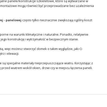
jalne panele/konstrukcje szkieletowe, które są wytwarzane w
ce montażowe mogą również być przeprowadzane bez uzależnienia
ej - panelowej
często tylko nieznacznie zwiększają ogólny koszt
dporne na warunki klimatyczne i naturalne. Ponadto, relatywnie
ego konstrukcję i wytrzymałość w bezpiecznym stanie.
ą, więc możesz stworzyć domek o takim wyglądzie, jaki Ci
z i elewacji.
 są specjalne materiały nieprzepuszczające wiatru. Korzystając z
przed wiatrem wokół okien, drzwi czy w miejscu łączenia paneli.