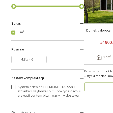
Taras
Domek całoroczn
3 m²
51900.
Rozmiar
17 m²
4,8 x 4,6 m
Drewniany domek le
– szybki montaż i nowocz
Zestaw komplektacji
funkcjo..
System ociepleń PREMIUM PLUS S58 +
stolarka 3 szybowe PVC + pokrycie dachu i
elewacji gontem bitumycznym + dostawa
Grubość ściany