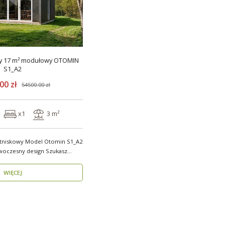
y 17 m² modułowy OTOMIN
S1_A2
00 zł
54500.00 zł
x1
3 m²
tniskowy Model Otomin S1_A2
esny design Szukasz
WIĘCEJ