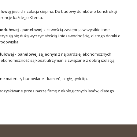
elowej
jest ich izolacja cieplna. Do budowy domków o konstrukcji
erencje każdego Klienta.
modułowej - panelowej
z łatwością zastępują wszystkie inne
ryzują się dużą wytrzymałością i niezawodnością, dlatego domki o
środowiska.
dułowej - panelowej
są jednym z najbardziej ekonomicznych
 ekonomiczność są koszt utrzymania związane z dobrą izolacją
 materiały budowlane - kamień, cegłę, tynk itp.
 pozyskiwane przez naszą firmę z ekologicznych lasów, dlatego