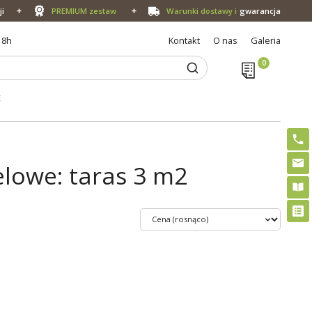
ji
PREMIUM zestaw
Warunki dostawy i
gwarancja
18h
Kontakt
O nas
Galeria
E
lowe: taras 3 m2