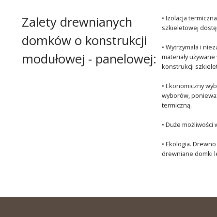
Zalety drewnianych
• Izolacja termicz
szkieletowej dostęp
domków o konstrukcji
• Wytrzymała i ni
modułowej - panelowej:
materiały używane 
konstrukcji szkiel
• Ekonomiczny wybó
wyborów, ponieważ 
termiczną.
• Duże możliwości 
• Ekologia. Drewno
drewniane domki le