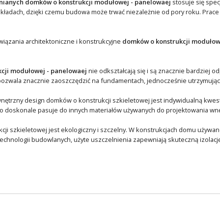
ianych domków o konstrukcji modułowej - panelowaej
stosuje się spec
akładach, dzięki czemu budowa może trwać niezależnie od pory roku. Pra
wiązania architektoniczne i konstrukcyjne
domków o konstrukcji modułow
kcji modułowej - panelowaej
nie odkształcają się i są znacznie bardziej o
ozwala znacznie zaoszczędzić na fundamentach, jednocześnie utrzymując j
nętrzny design domków o konstrukcji szkieletowej jest indywidualną kwesti
doskonale pasuje do innych materiałów używanych do projektowania wnętr
cji szkieletowej jest ekologiczny i szczelny. W konstrukcjach domu używane
hnologii budowlanych, użyte uszczelnienia zapewniają skuteczną izolację 