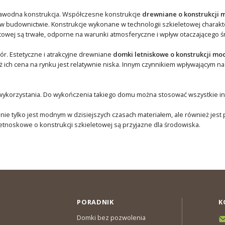
ezawodna konstrukcja. Współczesne konstrukcje
drewniane o konstrukcji 
w budownictwie. Konstrukcje wykonane w technologii szkieletowej charakte
etowej są trwałe, odporne na warunki atmosferyczne i wpływ otaczającego 
r. Estetyczne i atrakcyjne drewniane
domki letniskowe o konstrukcji mo
ich cena na rynku jest relatywnie niska. Innym czynnikiem wpływającym na
wykorzystania. Do wykończenia takiego domu można stosować wszystkie inne
 nie tylko jest modnym w dzisiejszych czasach materiałem, ale również jest
tnoskowe o konstrukcji szkieletowej są przyjazne dla środowiska.
PORADNIK
K
Domki bez pozwolenia