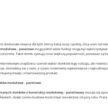
 doskonałe miejsce dla tych, którzy lubią ciszę i spokój, chcą uciec od mi
 modułowe - panelowe
mogą pełnić wiele funkcji: mogą być wykorzystywan
esoriów. Takie domki zyskują coraz większą popularność, ponieważ są trw
nternetowym znajdziesz szeroki wybór domków tego rodzaju, ale również j
ncje, skontaktuj się z nami, a razem rozwiniemy najważniejsze i najtrudnie
ntujemy trwały i zrównoważony produkt.
ków modułowe - panelowe
:
ianych domków o konstrukcji modułowej - panelowaej
stosuje się spec
akładach, dzięki czemu budowa może trwać niezależnie od pory roku. Pra