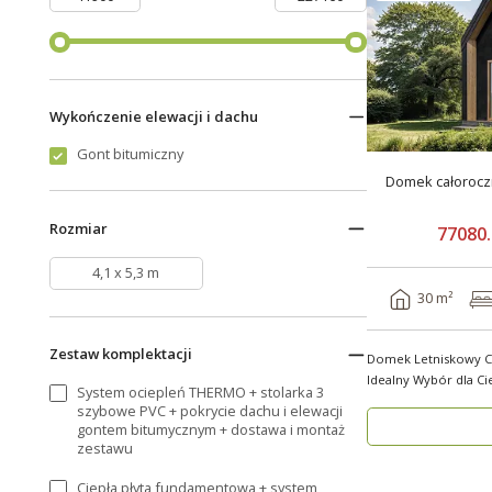
Wykończenie elewacji i dachu
Gont bitumiczny
Domek całorocz
Rozmiar
77080.
4,1 x 5,3 m
30 m²
Zestaw komplektacji
Domek Letniskowy C
Idealny Wybór dla Ci
System ociepleń THERMO + stolarka 3
kompaktowe..
szybowe PVC + pokrycie dachu i elewacji
gontem bitumycznym + dostawa i montaż
zestawu
Ciepła płyta fundamentowa + system