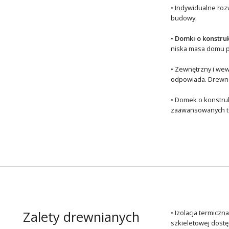
• Indywidualne roz
budowy.
•
Domki o konstru
niska masa domu p
• Zewnętrzny i wew
odpowiada. Drewno 
• Domek o konstruk
zaawansowanych tec
Zalety drewnianych
• Izolacja termicz
szkieletowej dostęp