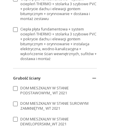
ociepleń THERMO + stolarka 3 szybowe PVC
+ pokrycie dachu i elewacji gontem
bitumycznym + orynnowanie + dostawa i
montaż zestawu
Ciepła płyta fundamentowa + system
ociepleń THERMO + stolarka 3 szybowe PVC
+ pokrycie dachu i elewacji gontem
bitumycznym + orynnowanie + instalacja
elektryczna, wodno-kanalizacyjna +
wykończenie ścian wewnętrznych, sufitów +
dostawa i montaż
Grubość ściany
DOM MIESZKALNY W STANIE
PODSTAWOWYM_ WT 2021
DOM MIESZKALNY W STANIE SUROWYM
ZAMKNIĘTYM_ WT 2021
DOM MIESZKALNY W STANIE
DEWELOPERSKIM_WT 2021