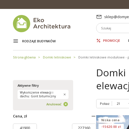
sklep@domyek
PROMOCJE
RODZAJE BUDYNKÓW
Strona główna
Domki letniskowe
Domki letniskowe modułowe - 
Domki 
elewacj
Aktywne filtry
Wykończenie elewacji i
dachu: Gont bitumiczny
Pokaz
Anulować
Cena, zł
Niska cena
-15620.00 zł