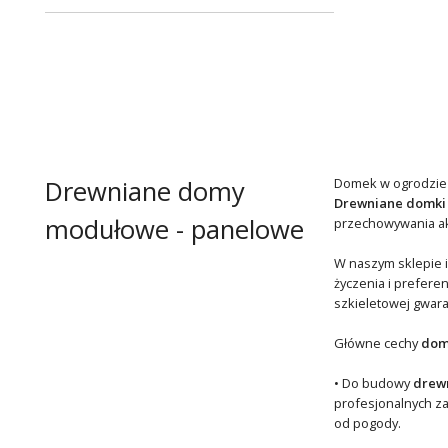
Drewniane domy
Domek w ogrodzie to
Drewniane domki
modułowe - panelowe
przechowywania akc
W naszym sklepie i
życzenia i prefere
szkieletowej gwara
Główne cechy
dom
• Do budowy
drewn
profesjonalnych z
od pogody.