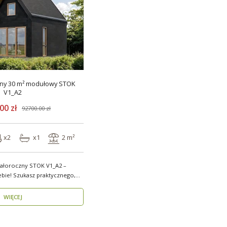
ny 30 m² modułowy STOK
V1_A2
00 zł
92700.00 zł
x2
x1
2 m²
ałoroczny STOK V1_A2 –
ebie! Szukasz praktycznego,
WIĘCEJ