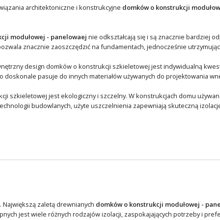
wiązania architektoniczne i konstrukcyjne
domków o konstrukcji modułow
kcji modułowej - panelowaej
nie odkształcają się i są znacznie bardziej o
ozwala znacznie zaoszczędzić na fundamentach, jednocześnie utrzymując j
nętrzny design domków o konstrukcji szkieletowej jest indywidualną kwesti
doskonale pasuje do innych materiałów używanych do projektowania wnętr
cji szkieletowej jest ekologiczny i szczelny. W konstrukcjach domu używane
hnologii budowlanych, użyte uszczelnienia zapewniają skuteczną izolację 
na. Największą zaletą drewnianych
domków o konstrukcji modułowej - pan
nych jest wiele różnych rodzajów izolacji, zaspokajających potrzeby i pref