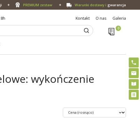
ji
PREMIUM zestaw
Warunki dostawy i
gwarancja
18h
Kontakt
O nas
Galeria
E
elowe: wykończenie