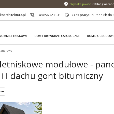
Wysoka jakość
i 10 lat gwaranc
oarchitektura.pl
+48 856 723 031
Czas pracy: Pn-Pt od 8h do 
DOMKI LETNISKOWE
DOMY DREWNIANE CAŁOROCZNE
DOMKI OGRODOW
panelowe
letniskowe modułowe - pan
i i dachu gont bitumiczny