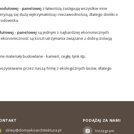
modułowej - panelowej
z łatwością zastępują wszystkie inne
ryzują się dużą wytrzymałością i niezawodnością, dlatego domki o
środowiska.
dułowej - panelowej
są jednym z najbardziej ekonomicznych
 ekonomiczność są koszt utrzymania związane z dobrą izolacją
 materiały budowlane - kamień, cegłę, tynk itp.
 pozyskiwane przez naszą firmę z ekologicznych lasów, dlatego
ONTAKT
PODĄŻAJ ZA NAMI
sklep@domyekoarchitektura.pl
Instagram