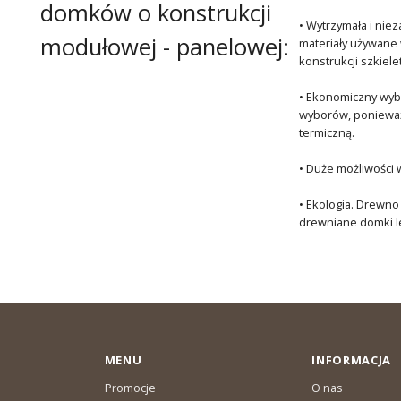
domków o konstrukcji
• Wytrzymała i ni
modułowej - panelowej:
materiały używane 
konstrukcji szkiel
• Ekonomiczny wybó
wyborów, ponieważ 
termiczną.
• Duże możliwości 
• Ekologia. Drewno
drewniane domki le
MENU
INFORMACJA
Promocje
O nas