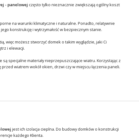
ej - panelowej
często tylko nieznacznie zwiększają ogólny koszt
dporne na warunki klimatyczne i naturalne. Ponadto, relatywnie
ego konstrukcję i wytrzymałość w bezpiecznym stanie.
ą, więc możesz stworzyć domek o takim wyglądzie, jaki Ci
z i elewacji.
 są specjalne materiały nieprzepuszczające wiatru. Korzystając z
przed wiatrem wokół okien, drzwi czy w miejscu łączenia paneli.
elowej
jest ich izolacja cieplna. Do budowy domków o konstrukcji
erencje każdego Klienta.