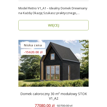
Model Retno V1_A1 – Idealny Domek Drewniany
na Każdą Okazję Szukasz praktycznego,
ekologicznego d..
WIĘCEJ
Niska cena
-15620.00 zł
Domek całoroczny 30 m² modułowy STOK
V1_A2
77080.00 zł
92700.00 zł