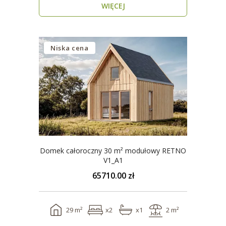
WIĘCEJ
Niska cena
Domek całoroczny 30 m² modułowy RETNO
V1_A1
65710.00 zł
29 m²
x2
x1
2 m²