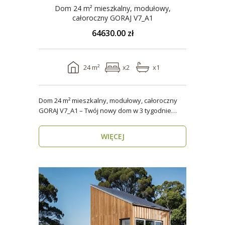
Dom 24 m² mieszkalny, modułowy,
całoroczny GORAJ V7_A1
64630.00 zł
24 m²
x2
x1
Dom 24 m² mieszkalny, modułowy, całoroczny
GORAJ V7_A1 – Twój nowy dom w 3 tygodnie
Domy modul..
WIĘCEJ