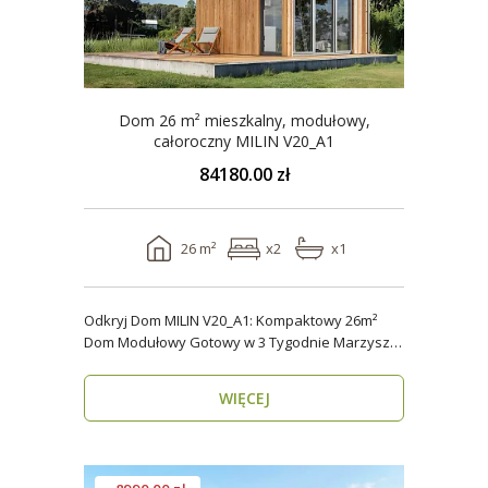
Dom 26 m² mieszkalny, modułowy,
całoroczny MILIN V20_A1
84180.00 zł
26 m²
x2
x1
Odkryj Dom MILIN V20_A1: Kompaktowy 26m²
Dom Modułowy Gotowy w 3 Tygodnie Marzysz o
własnym miejs..
WIĘCEJ