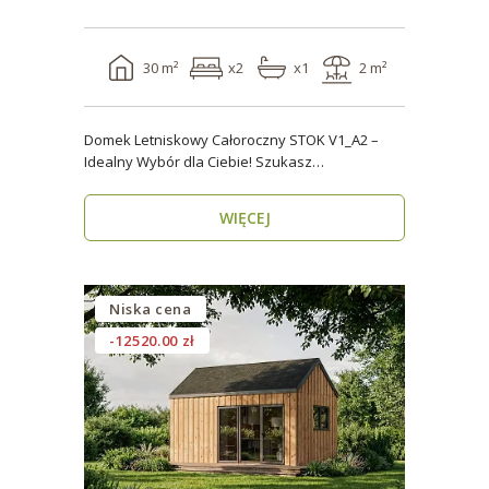
30 m²
x2
x1
2 m²
Domek Letniskowy Całoroczny STOK V1_A2 –
Idealny Wybór dla Ciebie! Szukasz
praktycznego, kompaktowe..
WIĘCEJ
Niska cena
-12520.00 zł