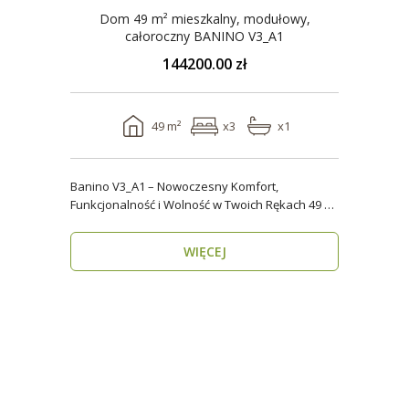
Dom 49 m² mieszkalny, modułowy,
całoroczny BANINO V3_A1
144200.00 zł
49 m²
x3
x1
Banino V3_A1 – Nowoczesny Komfort,
Funkcjonalność i Wolność w Twoich Rękach 49 m²
wygody i estety..
WIĘCEJ