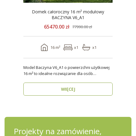
Domek całoroczny 16 m² modułowy
BACZYNA V6_A1
65470.00 zł
77990.00 zł
16 m²
x1
x1
Model Baczyna V6_A1 o powierzchni użytkowej
16 m² to idealne rozwiązanie dla osób
poszukujących nowo..
WIĘCEJ
Projekty na zamówienie,