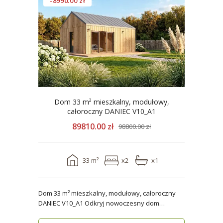
-8990.00 zł
Dom 33 m² mieszkalny, modułowy,
całoroczny DANIEC V10_A1
89810.00 zł
98800.00 zł
33 m²
x2
x1
Dom 33 m² mieszkalny, modułowy, całoroczny
DANIEC V10_A1 Odkryj nowoczesny dom
modułowy, który..