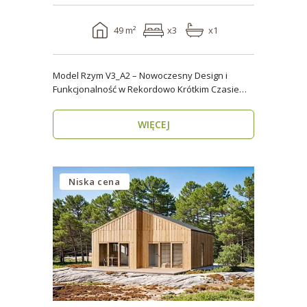
49 m²
x3
x1
Model Rzym V3_A2 – Nowoczesny Design i
Funkcjonalność w Rekordowo Krótkim Czasie
Model Rzym V3_A2..
WIĘCEJ
Niska cena