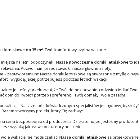
 letniskowe do 35 m²
: Twój komfortowy azyl na wakacje.
 miejsca na letni odpoczynek? Nasze
nowoczesne domki letniskowe
to id
zekiwania. Pozwól nam przedstawić Ci nasze główne zalety:
we – zestaw premium: Nasze domki letniskowe są stworzone z myślą o naj
ort i wygodę, jakiej potrzebujesz podczas letnich wakacji.
dualne: Jesteśmy przekonani, że Twój domek powinien odzwierciedlać Twoje
ć dom do Twoich potrzeb i preferencji. Twój domek, Twoje zasady!
onsultacja: Nasz zespół doświadczonych specjalistów jest gotowy, by służyć
 Razem stworzymy projekt, który Cię zachwyci.
na cena bezpośrednio od producenta: Dzięki temu, że jesteśmy producent
jesz wysoką jakość w konkurencyjnej cenie.
 Twoje wakacje nie mogą czekać! Nasze
domki letniskowe
są projektowane 