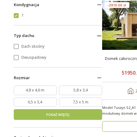
Kondygnacja
-2910.00 zł
1
Typ dachu
Dach skośny
Dwuspadowy
Domek całoroczny 2
51950.
Rozmiar
4,8 x 4,6 m
5,8 x 3,4
6,5 x 3,4
7,5 x 5 m
Model Tuszyn S2_A1
modułowy domek w zale
POKAŻ WIĘCEJ
Tuszyn S2_A1 o p..