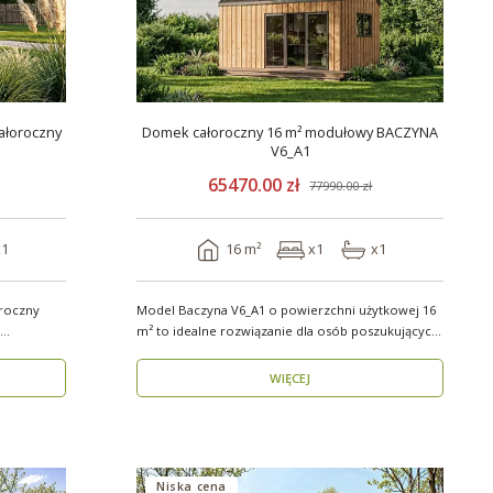
ałoroczny
Domek całoroczny 16 m² modułowy BACZYNA
V6_A1
65470.00 zł
77990.00 zł
x1
16 m²
x1
x1
roczny
Model Baczyna V6_A1 o powierzchni użytkowej 16
m² to idealne rozwiązanie dla osób poszukujących
nowo..
WIĘCEJ
Niska cena