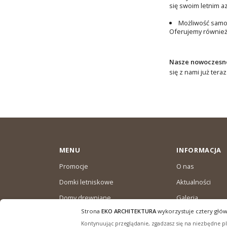
się swoim letnim a
Możliwość samo
Oferujemy również
Nasze nowoczesne
się z nami już tera
MENU
INFORMACJA
Promocje
O nas
Domki letniskowe
Aktualności
Domy drewniane
Galeria
całoroczne
Strona
EKO ARCHITEKTURA
wykorzystuje cztery głów
Warunki dostaw
Domki ogrodowe
Kontynuując przeglądanie, zgadzasz się na niezbędne pli