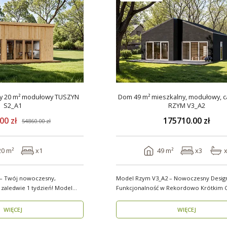
0 m² modułowy TUSZYN
Dom 49 m² mieszkalny, modułowy, c
S2_A1
RZYM V3_A2
00 zł
175710.00 zł
54860.00 zł
20 m²
x1
49 m²
x3
 – Twój nowoczesny,
Model Rzym V3_A2 – Nowoczesny Design
dwie 1 tydzień! Model
Funkcjonalność w Rekordowo Krótkim C
Model Rzym V3_A2..
WIĘCEJ
WIĘCEJ