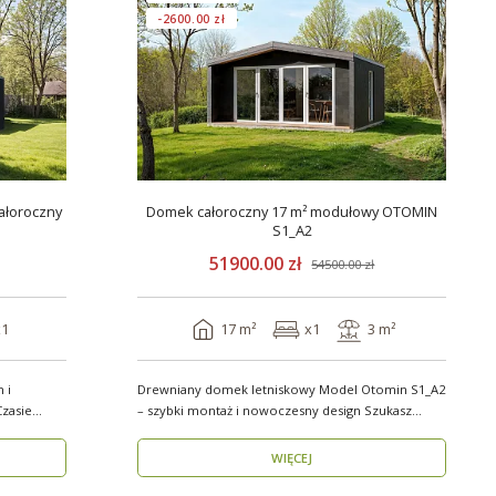
-2600.00 zł
ałoroczny
Domek całoroczny 17 m² modułowy OTOMIN
S1_A2
51900.00 zł
54500.00 zł
x1
17 m²
x1
3 m²
 i
Drewniany domek letniskowy Model Otomin S1_A2
zasie
– szybki montaż i nowoczesny design Szukasz
funkcjo..
WIĘCEJ