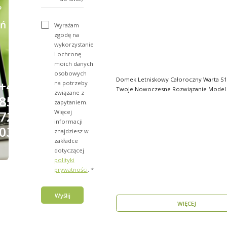
?
ń
Wyrażam
zgodę na
wykorzystanie
i ochronę
moich danych
osobowych
Domek Letniskowy Całoroczny Warta S1
+48
na potrzeby
Twoje Nowoczesne Rozwiązanie Model Warta
związane z
856
S1_A1 o powier..
zapytaniem.
Więcej
723
informacji
031
znajdziesz w
zakładce
dotyczącej
polityki
prywatności
. *
Wyślij
WIĘCEJ