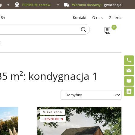
ji
PREMIUM zestaw
Warunki dostawy i
gwarancja
18h
Kontakt
O nas
Galeria
E
5 m²: kondygnacja 1
Niska cena
-12520.00 zł