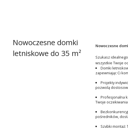
Nowoczesne domki
Nowoczesne domki
letniskowe do 35 m²
Szukasz idealnego
wszystkie Twoje oc
Domki letnisko
zapewniając Ci komf
Projekty indywi
pozwolą dostosowa
Profesjonalna k
Twoje oczekiwania.
Bezkonkurencyj
pośredników, dosta
Szybki montaż: