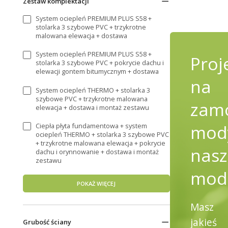
Zestaw komplektacji
System ociepleń PREMIUM PLUS S58 +
stolarka 3 szybowe PVC + trzykrotne
malowana elewacja + dostawa
System ociepleń PREMIUM PLUS S58 +
Proj
stolarka 3 szybowe PVC + pokrycie dachu i
elewacji gontem bitumycznym + dostawa
na
System ociepleń THERMO + stolarka 3
szybowe PVC + trzykrotne malowana
zamó
elewacja + dostawa i montaż zestawu
mody
Ciepła płyta fundamentowa + system
ociepleń THERMO + stolarka 3 szybowe PVC
+ trzykrotne malowana elewacja + pokrycie
nasz
dachu i orynnowanie + dostawa i montaż
zestawu
mod
POKAŻ WIĘCEJ
Masz
jakieś
Grubość ściany