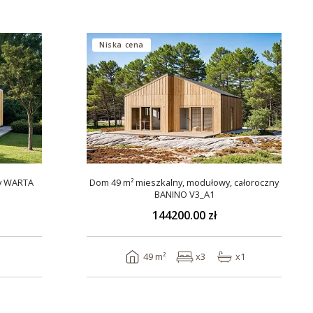
Niska cena
y WARTA
Dom 49 m² mieszkalny, modułowy, całoroczny
BANINO V3_A1
144200.00 zł
49 m²
x3
x1