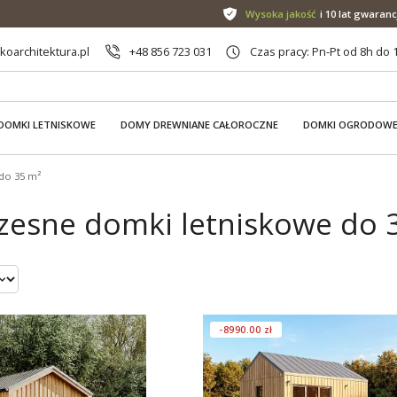
Wysoka jakość
i 10 lat gwaranc
oarchitektura.pl
+48 856 723 031
Czas pracy: Pn-Pt od 8h do 
DOMKI LETNISKOWE
DOMY DREWNIANE CAŁOROCZNE
DOMKI OGRODOW
do 35 m²
esne domki letniskowe do 3
-8990.00 zł