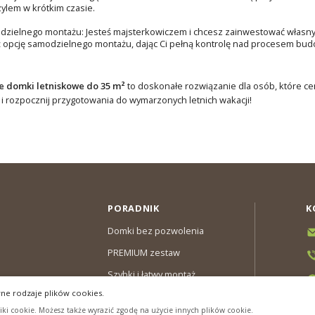
zylem w krótkim czasie.
dzielnego montażu: Jesteś majsterkowiczem i chcesz zainwestować własn
 opcję samodzielnego montażu, dając Ci pełną kontrolę nad procesem bud
 domki letniskowe do 35 m²
to doskonałe rozwiązanie dla osób, które ceni
z i rozpocznij przygotowania do wymarzonych letnich wakacji!
PORADNIK
K
Domki bez pozwolenia
PREMIUM zestaw
Szybki i łatwy montaż
ne rodzaje plików cookies.
y & Gwarancja
ki cookie. Możesz także wyrazić zgodę na użycie innych plików cookie.