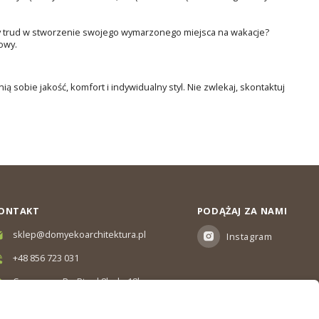
y trud w stworzenie swojego wymarzonego miejsca na wakacje?
owy.
ą sobie jakość, komfort i indywidualny styl. Nie zwlekaj, skontaktuj
ONTAKT
PODĄŻAJ ZA NAMI
sklep@domyekoarchitektura.pl
Instagram
+48 856 723 031
Czas pracy: Pn-Pt od 8h do 18h
Ul. Elewatorska 10, Białystok