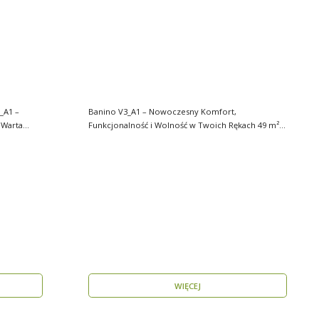
_A1 –
Banino V3_A1 – Nowoczesny Komfort,
Funkcjonalność i Wolność w Twoich Rękach 49 m²
wygody i estety..
WIĘCEJ