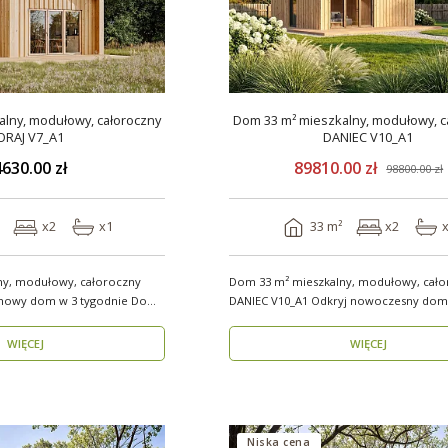
lny, modułowy, całoroczny
Dom 33 m² mieszkalny, modułowy, c
ORAJ V7_A1
DANIEC V10_A1
630.00 zł
89810.00 zł
98800.00 zł
x2
x1
33 m²
x2
ny, modułowy, całoroczny
Dom 33 m² mieszkalny, modułowy, cało
wy dom w 3 tygodnie Domy
DANIEC V10_A1 Odkryj nowoczesny dom
modułowy, który..
WIĘCEJ
WIĘCEJ
Niska cena