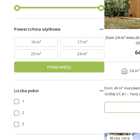
Powierzchnia użytkowa
Dom 24 m² mieszka
16 m²
17 m²
G
64
20 m²
24 m²
POKAŻ WIĘCEJ
24 m²
Dom 24 m² mieszkal
Liczba pokoi
GORAJ V7_A1 – Twój no
modul..
1
2
3
Niska cena