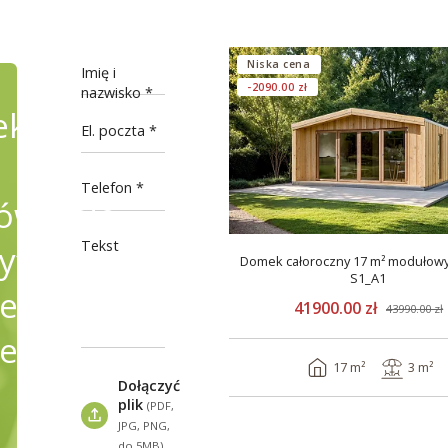
Niska cena
Imię i
-2090.00 zł
nazwisko
ekty
El. poczta
Telefon
wienie,
Tekst
fikując
Domek całoroczny 17 m² modułow
S1_A1
e
41900.00 zł
43990.00 zł
ele
17 m²
3 m²
Dołączyć
plik
(PDF,
JPG, PNG,
do 5MB)