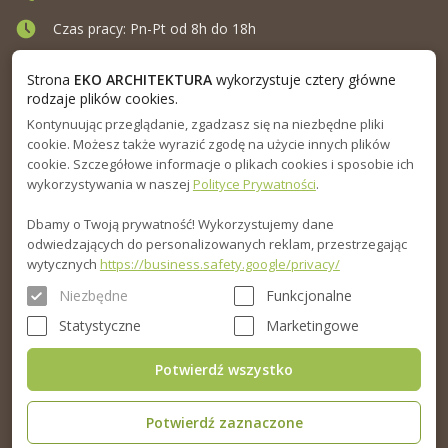
Czas pracy: Pn-Pt od 8h do 18h
Ul. Elewatorska 10, Białystok
Strona
EKO ARCHITEKTURA
wykorzystuje cztery główne
rodzaje plików cookies.
Kontynuując przeglądanie, zgadzasz się na niezbędne pliki
MENU
cookie. Możesz także wyrazić zgodę na użycie innych plików
cookie. Szczegółowe informacje o plikach cookies i sposobie ich
INFORMACJA
wykorzystywania w naszej
Polityce Prywatności
.
Dbamy o Twoją prywatność! Wykorzystujemy dane
PORADNIK
odwiedzających do personalizowanych reklam, przestrzegając
wytycznych
https://business.safety.google/privacy/
Niezbędne
Funkcjonalne
Statystyczne
Marketingowe
Potwierdź wszystko
Potwierdź zaznaczone
© 2015-2026. Eko Architektura sp.z o.o. Wszelkie prawa zastrzeżone.