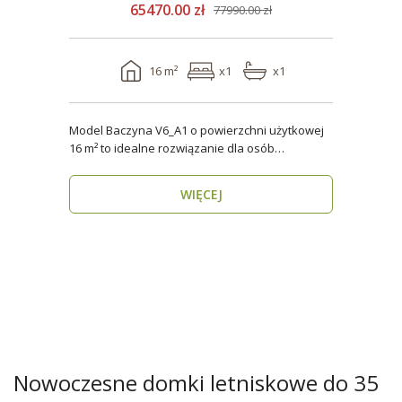
65470.00 zł
77990.00 zł
16 m²
x1
x1
Model Baczyna V6_A1 o powierzchni użytkowej
16 m² to idealne rozwiązanie dla osób
poszukujących nowo..
WIĘCEJ
Nowoczesne domki letniskowe do 35