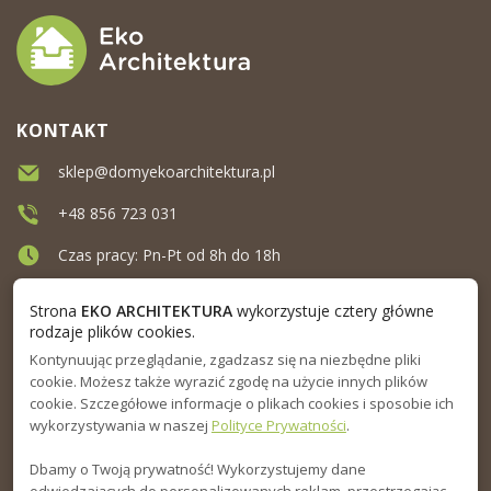
KONTAKT
sklep@domyekoarchitektura.pl
+48 856 723 031
Czas pracy: Pn-Pt od 8h do 18h
Ul. Elewatorska 10, Białystok
Strona
EKO ARCHITEKTURA
wykorzystuje cztery główne
rodzaje plików cookies.
Kontynuując przeglądanie, zgadzasz się na niezbędne pliki
MENU
cookie. Możesz także wyrazić zgodę na użycie innych plików
cookie. Szczegółowe informacje o plikach cookies i sposobie ich
INFORMACJA
wykorzystywania w naszej
Polityce Prywatności
.
Dbamy o Twoją prywatność! Wykorzystujemy dane
PORADNIK