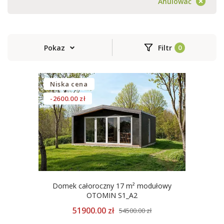
Anulować
Pokaz
Filtr
Niska cena
-2600.00 zł
Domek całoroczny 17 m² modułowy
OTOMIN S1_A2
51900.00 zł
54500.00 zł