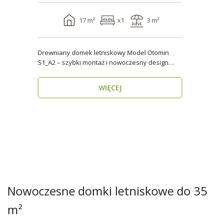
17 m²
x1
3 m²
Drewniany domek letniskowy Model Otomin
S1_A2 – szybki montaż i nowoczesny design
Szukasz funkcjo..
WIĘCEJ
Nowoczesne domki letniskowe do 35
m²