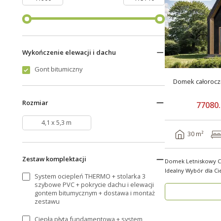
Wykończenie elewacji i dachu
Gont bitumiczny
Domek całorocz
Rozmiar
77080.
4,1 x 5,3 m
30 m²
Zestaw komplektacji
Domek Letniskowy C
Idealny Wybór dla Ci
System ociepleń THERMO + stolarka 3
kompaktowe..
szybowe PVC + pokrycie dachu i elewacji
gontem bitumycznym + dostawa i montaż
zestawu
Ciepła płyta fundamentowa + system