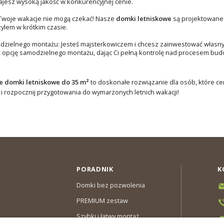
jesz wysoką jakość w konkurencyjnej cenie.
 Twoje wakacje nie mogą czekać! Nasze
domki letniskowe
są projektowane 
zylem w krótkim czasie.
dzielnego montażu: Jesteś majsterkowiczem i chcesz zainwestować własn
 opcję samodzielnego montażu, dając Ci pełną kontrolę nad procesem bud
 domki letniskowe do 35 m²
to doskonałe rozwiązanie dla osób, które ceni
z i rozpocznij przygotowania do wymarzonych letnich wakacji!
PORADNIK
K
Domki bez pozwolenia
PREMIUM zestaw
Szybki i łatwy montaż