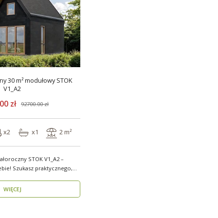
ny 30 m² modułowy STOK
V1_A2
00 zł
92700.00 zł
x2
x1
2 m²
ałoroczny STOK V1_A2 –
ebie! Szukasz praktycznego,
WIĘCEJ