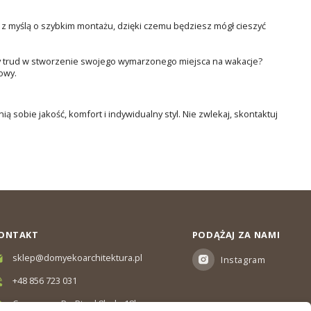
z myślą o szybkim montażu, dzięki czemu będziesz mógł cieszyć
y trud w stworzenie swojego wymarzonego miejsca na wakacje?
owy.
ą sobie jakość, komfort i indywidualny styl. Nie zwlekaj, skontaktuj
ONTAKT
PODĄŻAJ ZA NAMI
sklep@domyekoarchitektura.pl
Instagram
+48 856 723 031
Czas pracy: Pn-Pt od 8h do 18h