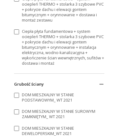
ociepleń THERMO + stolarka 3 szybowe PVC
+ pokrycie dachu i elewacji gontem
bitumycznym + orynnowanie + dostawa i
montaż zestawu
Ciepła płyta fundamentowa + system
ociepleń THERMO + stolarka 3 szybowe PVC
+ pokrycie dachu i elewacji gontem
bitumycznym + orynnowanie + instalacja
elektryczna, wodno-kanalizacyjna +
wykończenie ścian wewnętrznych, sufitów +
dostawa i montaż
Grubość ściany
DOM MIESZKALNY W STANIE
PODSTAWOWYM_ WT 2021
DOM MIESZKALNY W STANIE SUROWYM
ZAMKNIĘTYM_ WT 2021
DOM MIESZKALNY W STANIE
DEWELOPERSKIM_WT 2021