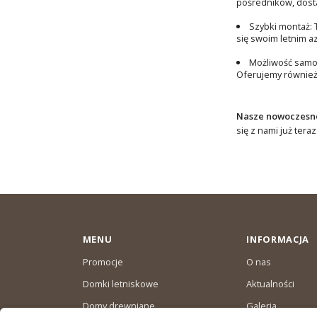
pośredników, dosta
Szybki montaż:
się swoim letnim a
Możliwość samo
Oferujemy również
Nasze nowoczesne
się z nami już tera
MENU
INFORMACJA
Promocje
O nas
Domki letniskowe
Aktualności
Domy drewniane
Galeria