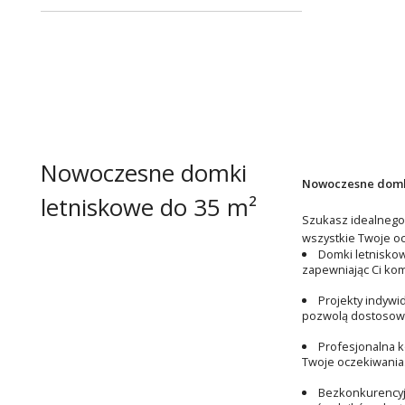
Nowoczesne domki
Nowoczesne domki
letniskowe do 35 m²
Szukasz idealnego
wszystkie Twoje oc
Domki letnisko
zapewniając Ci komf
Projekty indywi
pozwolą dostosowa
Profesjonalna k
Twoje oczekiwania.
Bezkonkurencyj