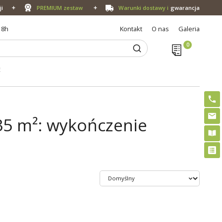
ji
PREMIUM zestaw
Warunki dostawy i
gwarancja
18h
Kontakt
O nas
Galeria
E
5 m²: wykończenie