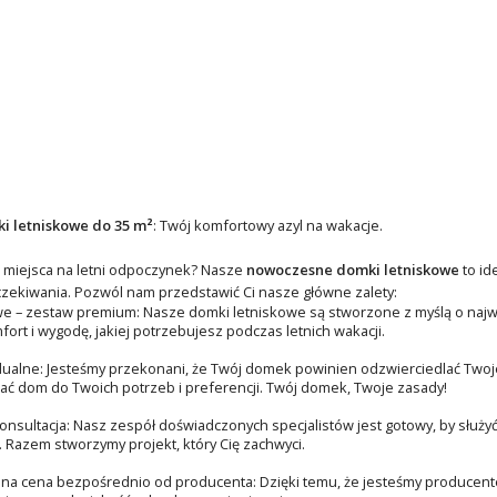
 letniskowe do 35 m²
: Twój komfortowy azyl na wakacje.
 miejsca na letni odpoczynek? Nasze
nowoczesne domki letniskowe
to id
zekiwania. Pozwól nam przedstawić Ci nasze główne zalety:
we – zestaw premium: Nasze domki letniskowe są stworzone z myślą o naj
ort i wygodę, jakiej potrzebujesz podczas letnich wakacji.
dualne: Jesteśmy przekonani, że Twój domek powinien odzwierciedlać Twoje
ć dom do Twoich potrzeb i preferencji. Twój domek, Twoje zasady!
onsultacja: Nasz zespół doświadczonych specjalistów jest gotowy, by służyć
 Razem stworzymy projekt, który Cię zachwyci.
na cena bezpośrednio od producenta: Dzięki temu, że jesteśmy producent