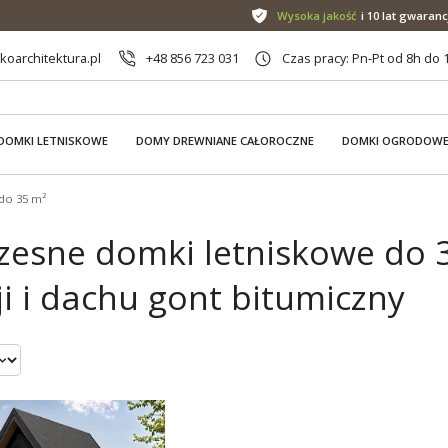
Wysoka jakość
i 10 lat gwaranc
oarchitektura.pl
+48 856 723 031
Czas pracy: Pn-Pt od 8h do 
DOMKI LETNISKOWE
DOMY DREWNIANE CAŁOROCZNE
DOMKI OGRODOW
do 35 m²
esne domki letniskowe do 3
i i dachu gont bitumiczny