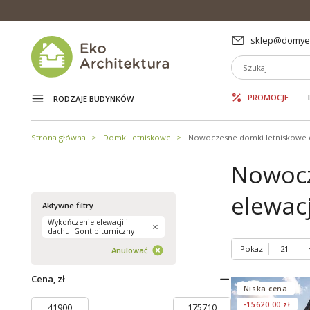
sklep@domyek
PROMOCJE
RODZAJE BUDYNKÓW
Strona główna
Domki letniskowe
Nowoczesne domki letniskowe 
Nowocz
elewacj
Aktywne filtry
Wykończenie elewacji i
dachu: Gont bitumiczny
Pokaz
Anulować
Cena, zł
Niska cena
-15620.00 zł