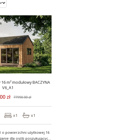
y 16 m² modułowy BACZYNA
V6_A1
00 zł
77990.00 zł
x1
x1
 o powierzchni użytkowej 16
ązanie dla osób poszukujących