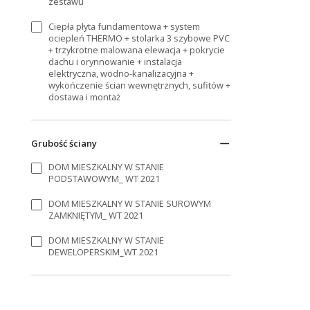
zestawu
Ciepła płyta fundamentowa + system
ociepleń THERMO + stolarka 3 szybowe PVC
+ trzykrotne malowana elewacja + pokrycie
dachu i orynnowanie + instalacja
elektryczna, wodno-kanalizacyjna +
wykończenie ścian wewnętrznych, sufitów +
dostawa i montaż
Grubość ściany
DOM MIESZKALNY W STANIE
PODSTAWOWYM_ WT 2021
DOM MIESZKALNY W STANIE SUROWYM
ZAMKNIĘTYM_ WT 2021
DOM MIESZKALNY W STANIE
DEWELOPERSKIM_WT 2021