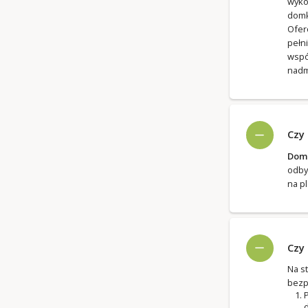
wyko
domk
Ofer
pełn
wspó
nadm
Czy
Domk
odby
na p
Czy
Na s
bezp
P
d