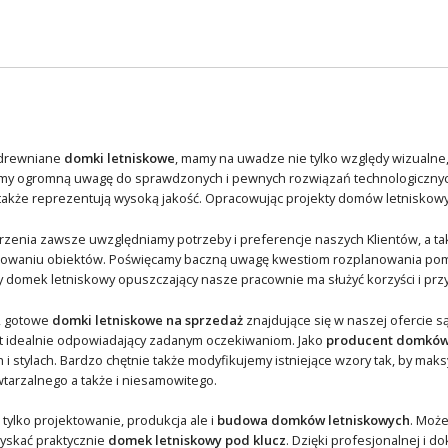
 drewniane
domki letniskowe
, mamy na uwadze nie tylko względy wizualne, 
y ogromną uwagę do sprawdzonych i pewnych rozwiązań technologicznych
także reprezentują wysoką jakość. Opracowując projekty domów letniskow
rzenia zawsze uwzględniamy potrzeby i preferencje naszych Klientów, a ta
owaniu obiektów. Poświęcamy baczną uwagę kwestiom rozplanowania pomies
 domek letniskowy opuszczający nasze pracownie ma służyć korzyści i przyj
, gotowe
domki letniskowe na sprzedaż
znajdujące się w naszej ofercie 
kt idealnie odpowiadający zadanym oczekiwaniom. Jako
producent domków
ch i stylach. Bardzo chętnie także modyfikujemy istniejące wzory tak, by 
tarzalnego a także i niesamowitego.
 tylko projektowanie, produkcja ale i
budowa domków letniskowych
. Moż
yskać praktycznie
domek letniskowy pod klucz
. Dzięki profesjonalnej i 