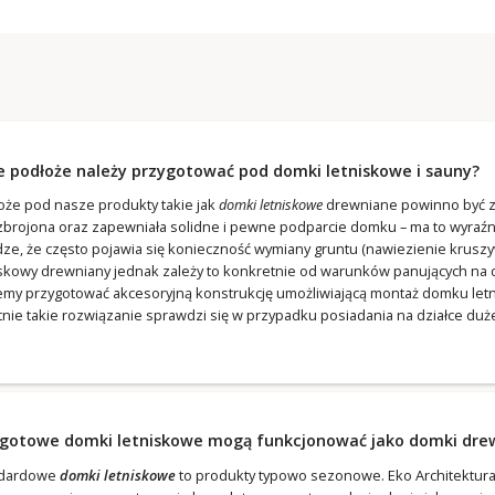
e podłoże należy przygotować pod domki letniskowe i sauny?
oże pod nasze produkty takie jak
domki letniskowe
drewniane powinno być zw
zbrojona oraz zapewniała solidne i pewne podparcie domku – ma to wyraźn
ze, że często pojawia się konieczność wymiany gruntu (nawiezienie krusz
iskowy drewniany jednak zależy to konkretnie od warunków panujących na
my przygotować akcesoryjną konstrukcję umożliwiającą montaż domku letn
tnie takie rozwiązanie sprawdzi się w przypadku posiadania na działce duż
 gotowe domki letniskowe mogą funkcjonować jako domki dre
ndardowe
domki letniskowe
to produkty typowo sezonowe. Eko Architektur