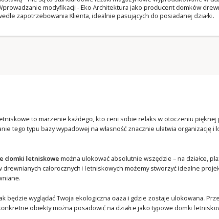
prowadzanie modyfikacji - Eko Architektura jako producent domków drewn
edle zapotrzebowania Klienta, idealnie pasujących do posiadanej działki.
tniskowe to marzenie każdego, kto ceni sobie relaks w otoczeniu pięknej 
nie tego typu bazy wypadowej na własność znacznie ułatwia organizację i 
.
 domki letniskowe
można ulokować absolutnie wszędzie – na działce, plaży
rewnianych całorocznych i letniskowych możemy stworzyć idealne projekt
wniane.
jak będzie wyglądać Twoja ekologiczna oaza i gdzie zostaje ulokowana. Pr
y konkretne obiekty można posadowić na działce jako typowe domki letnisko