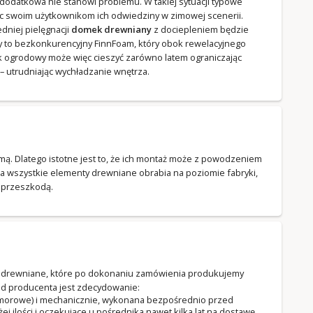
odatkowa nie stanowi problemu. W takiej sytuacji typowe
ąc swoim użytkownikom ich odwiedziny w zimowej scenerii.
niej pielęgnacji
domek drewniany
z dociepleniem będzie
emy to bezkonkurencyjny FinnFoam, który obok rewelacyjnego
ek ogrodowy może więc cieszyć zarówno latem ograniczając
 utrudniając wychładzanie wnętrza.
zimą. Dlatego istotne jest to, że ich montaż może z powodzeniem
a wszystkie elementy drewniane obrabia na poziomie fabryki,
t przeszkodą.
ki drewniane, które po dokonaniu zamówienia produkujemy
d producenta jest zdecydowanie:
komorowe) i mechanicznie, wykonana bezpośrednio przed
ilości i oczekujące u pośrednika nawet kilka lat na dostawę.