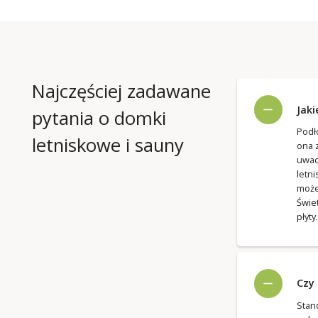
Najczęściej zadawane
Jaki
pytania o domki
Podł
letniskowe i sauny
ona 
uwad
letn
może
Świe
płyty.
Czy
Sta