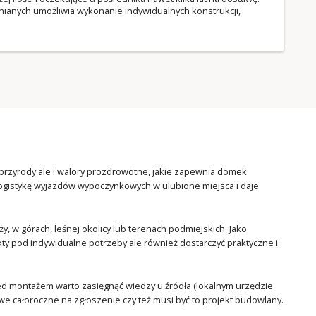
ianych umożliwia wykonanie indywidualnych konstrukcji,
przyrody ale i walory prozdrowotne, jakie zapewnia domek
logistykę wyjazdów wypoczynkowych w ulubione miejsca i daje
, w górach, leśnej okolicy lub terenach podmiejskich. Jako
y pod indywidualne potrzeby ale również dostarczyć praktyczne i
zed montażem warto zasięgnąć wiedzy u źródła (lokalnym urzędzie
we całoroczne na zgłoszenie czy też musi być to projekt budowlany.