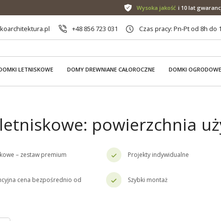
Wysoka jakość
i 10 lat gwaranc
oarchitektura.pl
+48 856 723 031
Czas pracy: Pn-Pt od 8h do 
DOMKI LETNISKOWE
DOMY DREWNIANE CAŁOROCZNE
DOMKI OGRODOW
letniskowe: powierzchnia u
skowe – zestaw premium
Projekty indywidualne
cyjna cena bezpośrednio od
Szybki montaż