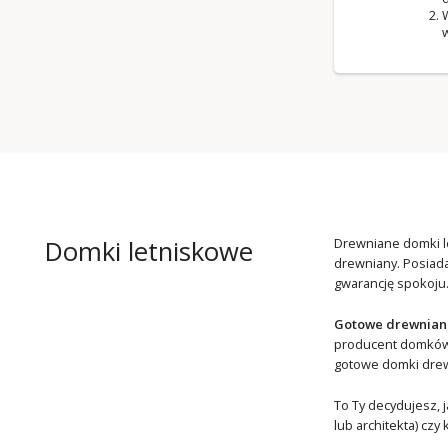
W
w
Domki letniskowe
Drewniane domki le
drewniany. Posiada
gwarancję spokoju
Gotowe drewniane
producent domków d
gotowe domki dre
To Ty decydujesz, 
lub architekta) cz