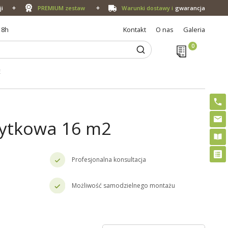
ji
PREMIUM zestaw
Warunki dostawy i
gwarancja
18h
Kontakt
O nas
Galeria
E
żytkowa 16 m2
Profesjonalna konsultacja
Możliwość samodzielnego montażu