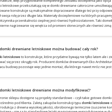
nawcze, więc przygotowanie kompletnego zestawu docieplenia jako opcja d
i letniskowe przekształcają się w domki drewniane całoroczne umożliwiaj
owane konstrukcje są maksymalnie dopracowane dlatego też przy odpowied
ił swoja rolę przez długie lata. Materiały dociepleniowe na których pracuj
łczynnika przenikalności cieplnej jest również hydroizolatorem. Taki dom
ierne nagrzewanie się wnętrza od promieni słonecznych ale również zimą –
 domki drewniane letniskowe można budować cały rok?
i letniskowe
to konstrukcje, które przydatne bywają nie tylko latem ale i 
wać się przez okrągły rok. Producent domków drewnianych Eko Architektur
lacu budowy pozostaje więc jednie montaż, dla którego nawet mróz nie jes
 domki letniskowe drewniane można modyfikować?
tronie sklepu dostępne są projekty standardowe – czyli takie gotowe dom
ośrednio pod Klienta. Zaletą zakupów konstrukcji typu
domki letniskowe
o
rodukcja z drewna wysokiej jakości, obrobionego termicznie (suszenie 
ostawą – nie są to standardowe leżaki magazynowe wyprodukowane w dużej 