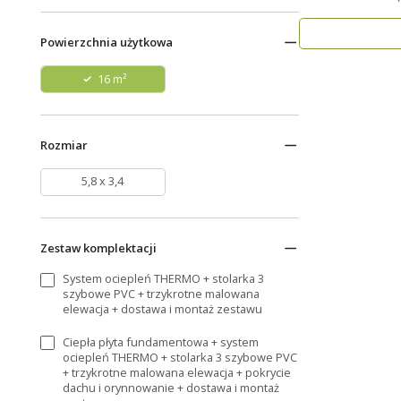
nowo..
Powierzchnia użytkowa
16 m²
Rozmiar
5,8 x 3,4
Zestaw komplektacji
System ociepleń THERMO + stolarka 3
szybowe PVC + trzykrotne malowana
elewacja + dostawa i montaż zestawu
Ciepła płyta fundamentowa + system
ociepleń THERMO + stolarka 3 szybowe PVC
+ trzykrotne malowana elewacja + pokrycie
dachu i orynnowanie + dostawa i montaż