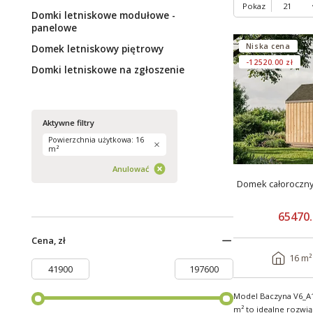
Pokaz
Domki letniskowe modułowe -
panelowe
Niska cena
Domek letniskowy piętrowy
-12520.00 zł
Domki letniskowe na zgłoszenie
Aktywne filtry
Powierzchnia użytkowa: 16
m²
Anulować
Domek całoroczn
65470.
Cena, zł
16 m²
Model Baczyna V6_A1
m² to idealne rozwi