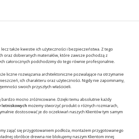
lecz także kwestie ich użyteczności i bezpieczeństwa. Z tego
 oraz dobieranych materiałów, które zawsze pochodzą z
ych całorocznych podchodzimy do tego równie profesjonalnie.
kże liczne rozwiązania architektoniczne pozwalające na otrzymanie
zczeń, ich charakteru oraz użyteczności. Nigdy nie zapominamy,
emności swoich przyszłych właścicieli.
są bardzo mocno zróżnicowane. Dzięki temu absolutnie każdy
 letniskowych
możemy stworzyć produkt o różnych rozmiarach,
maksymalnie dostosować je do oczekiwań naszych Klientów tym samym
emy zająć się przygotowaniem podłoża, montażem przygotowanego
dokładnej obróbce drewna nie blokujemy naszym Klientom innej