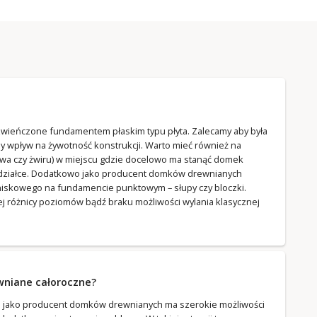
ieńczone fundamentem płaskim typu płyta. Zalecamy aby była
y wpływ na żywotność konstrukcji. Warto mieć również na
ywa czy żwiru) w miejscu gdzie docelowo ma stanąć domek
 działce. Dodatkowo jako producent domków drewnianych
iskowego na fundamencie punktowym – słupy czy bloczki.
ej różnicy poziomów bądź braku możliwości wylania klasycznej
wniane całoroczne?
a jako producent domków drewnianych ma szerokie możliwości