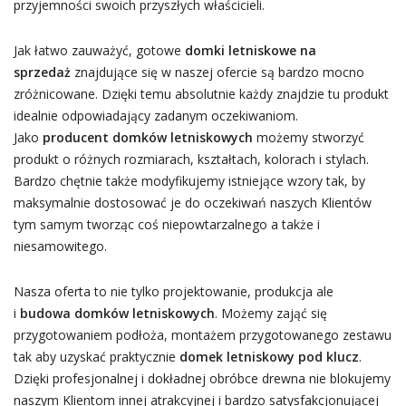
przyjemności swoich przyszłych właścicieli.
Jak łatwo zauważyć, gotowe
domki letniskowe na
sprzedaż
znajdujące się w naszej ofercie są bardzo mocno
zróżnicowane. Dzięki temu absolutnie każdy znajdzie tu produkt
idealnie odpowiadający zadanym oczekiwaniom.
Jako
producent domków letniskowych
możemy stworzyć
produkt o różnych rozmiarach, kształtach, kolorach i stylach.
Bardzo chętnie także modyfikujemy istniejące wzory tak, by
maksymalnie dostosować je do oczekiwań naszych Klientów
tym samym tworząc coś niepowtarzalnego a także i
niesamowitego.
Nasza oferta to nie tylko projektowanie, produkcja ale
i
budowa domków letniskowych
. Możemy zająć się
przygotowaniem podłoża, montażem przygotowanego zestawu
tak aby uzyskać praktycznie
domek letniskowy pod klucz
.
Dzięki profesjonalnej i dokładnej obróbce drewna nie blokujemy
naszym Klientom innej atrakcyjnej i bardzo satysfakcjonującej