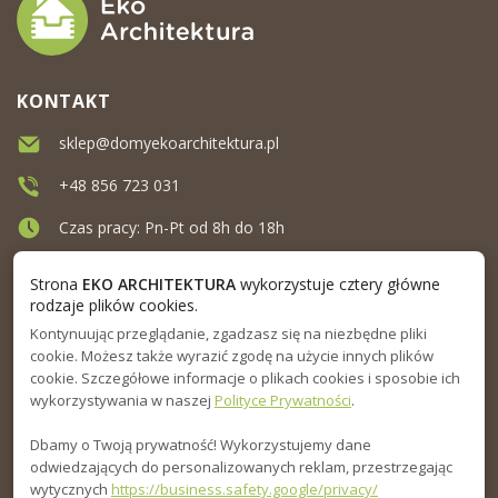
KONTAKT
sklep@domyekoarchitektura.pl
+48 856 723 031
Czas pracy: Pn-Pt od 8h do 18h
Ul. Elewatorska 10, Białystok
Strona
EKO ARCHITEKTURA
wykorzystuje cztery główne
rodzaje plików cookies.
Kontynuując przeglądanie, zgadzasz się na niezbędne pliki
MENU
cookie. Możesz także wyrazić zgodę na użycie innych plików
cookie. Szczegółowe informacje o plikach cookies i sposobie ich
INFORMACJA
wykorzystywania w naszej
Polityce Prywatności
.
Dbamy o Twoją prywatność! Wykorzystujemy dane
PORADNIK
odwiedzających do personalizowanych reklam, przestrzegając
wytycznych
https://business.safety.google/privacy/