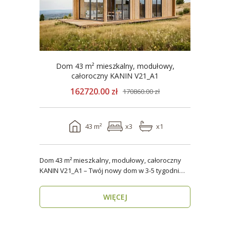
Dom 43 m² mieszkalny, modułowy,
całoroczny KANIN V21_A1
162720.00 zł
170860.00 zł
43 m²
x3
x1
Dom 43 m² mieszkalny, modułowy, całoroczny
KANIN V21_A1 – Twój nowy dom w 3-5 tygodni
Domy mod..
WIĘCEJ