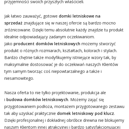
przyjemności swoich przyszłych właścicieli.
Jak łatwo zauważyć, gotowe
domki letniskowe na
sprzedaż
znajdujące się w naszej ofercie są bardzo mocno
zróżnicowane. Dzięki temu absolutnie każdy znajdzie tu produkt
idealnie odpowiadający zadanym oczekiwaniom.
Jako
producent domków letniskowych
możemy stworzyć
produkt o różnych rozmiarach, kształtach, kolorach i stylach.
Bardzo chętnie także modyfikujemy istniejące wzory tak, by
maksymalnie dostosować je do oczekiwań naszych Klientów
tym samym tworząc coś niepowtarzalnego a także i
niesamowitego.
Nasza oferta to nie tylko projektowanie, produkcja ale
i
budowa domków letniskowych
. Możemy zająć się
przygotowaniem podłoża, montażem przygotowanego zestawu
tak aby uzyskać praktycznie
domek letniskowy pod klucz
.
Dzięki profesjonalnej i dokładnej obróbce drewna nie blokujemy
naszym Klientom innej atrakcyjnej i bardzo satysfakcjonującej