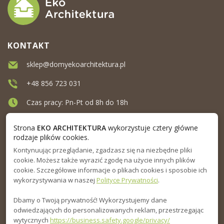
KONTAKT
sklep@domyekoarchitektura.pl
+48 856 723 031
Czas pracy: Pn-Pt od 8h do 18h
Ul. Elewatorska 10, Białystok
Strona
EKO ARCHITEKTURA
wykorzystuje cztery główne
rodzaje plików cookies.
Kontynuując przeglądanie, zgadzasz się na niezbędne pliki
MENU
cookie. Możesz także wyrazić zgodę na użycie innych plików
cookie. Szczegółowe informacje o plikach cookies i sposobie ich
INFORMACJA
wykorzystywania w naszej
Polityce Prywatności
.
Dbamy o Twoją prywatność! Wykorzystujemy dane
PORADNIK
odwiedzających do personalizowanych reklam, przestrzegając
wytycznych
https://business.safety.google/privacy/