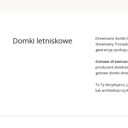
Domki letniskowe
Drewniane domki le
drewniany. Posiada
gwarancję spokoju
Gotowe drewniane
producent domków d
gotowe domki dre
To Ty decydujesz, 
lub architekta) cz