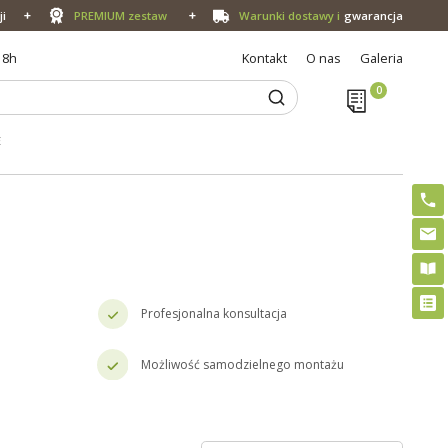
ji
PREMIUM zestaw
Warunki dostawy i
gwarancja
18h
Kontakt
O nas
Galeria
E
Profesjonalna konsultacja
Możliwość samodzielnego montażu