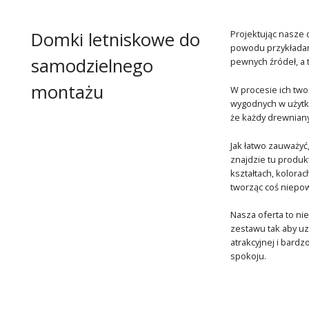
Domki letniskowe do
Projektując nasze
powodu przykładam
samodzielnego
pewnych źródeł, a 
montażu
W procesie ich two
wygodnych w użytk
że każdy drewniany
Jak łatwo zauważyć
znajdzie tu produ
kształtach, kolora
tworząc coś niepow
Nasza oferta to nie
zestawu tak aby uz
atrakcyjnej i bard
spokoju.