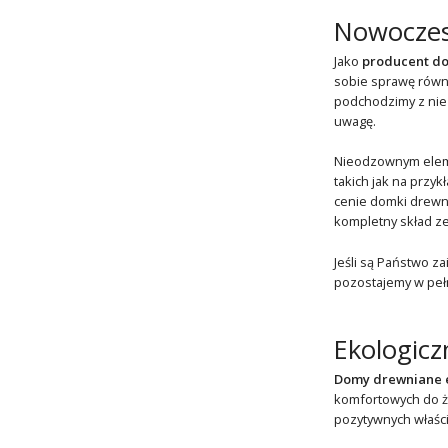
Nowoczes
Jako
producent do
sobie sprawę równi
podchodzimy z niez
uwagę.
Nieodzownym eleme
takich jak na przy
cenie domki drewn
kompletny skład ze
Jeśli są Państwo za
pozostajemy w pełn
Ekologicz
Domy drewniane 
komfortowych do 
pozytywnych właści