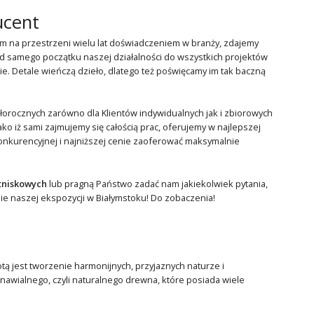
ucent
na przestrzeni wielu lat doświadczeniem w branży, zdajemy
Od samego początku naszej działalności do wszystkich projektów
. Detale wieńczą dzieło, dlatego też poświęcamy im tak baczną
rocznych zarówno dla Klientów indywidualnych jak i zbiorowych
ako iż sami zajmujemy się całością prac, oferujemy w najlepszej
kurencyjnej i najniższej cenie zaoferować maksymalnie
tniskowych
lub pragną Państwo zadać nam jakiekolwiek pytania,
ie naszej ekspozycji w Białymstoku! Do zobaczenia!
otą jest tworzenie harmonijnych, przyjaznych naturze i
wialnego, czyli naturalnego drewna, które posiada wiele