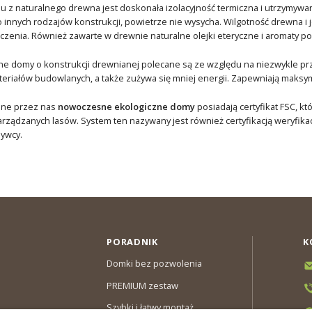
 z naturalnego drewna jest doskonała izolacyjność termiczna i utrzymywa
 innych rodzajów konstrukcji, powietrze nie wysycha. Wilgotność drewna 
enia. Również zawarte w drewnie naturalne olejki eteryczne i aromaty p
e domy o konstrukcji drewnianej polecane są ze względu na niezwykle pr
eriałów budowlanych, a także zużywa się mniej energii. Zapewniają maksym
ane przez nas
nowoczesne ekologiczne domy
posiadają certyfikat FSC, 
rządzanych lasów. System ten nazywany jest również certyfikacją weryfikac
ywcy.
PORADNIK
K
Domki bez pozwolenia
PREMIUM zestaw
Szybki i łatwy montaż