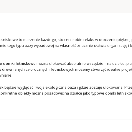
tniskowe to marzenie każdego, kto ceni sobie relaks w otoczeniu pięknej 
nie tego typu bazy wypadowej na własność znacznie ułatwia organizację i 
.
 domki letniskowe
można ulokować absolutnie wszędzie – na działce, plaży
rewnianych całorocznych i letniskowych możemy stworzyć idealne projekt
wniane.
jak będzie wyglądać Twoja ekologiczna oaza i gdzie zostaje ulokowana. Pr
y konkretne obiekty można posadowić na działce jako typowe domki letnisko