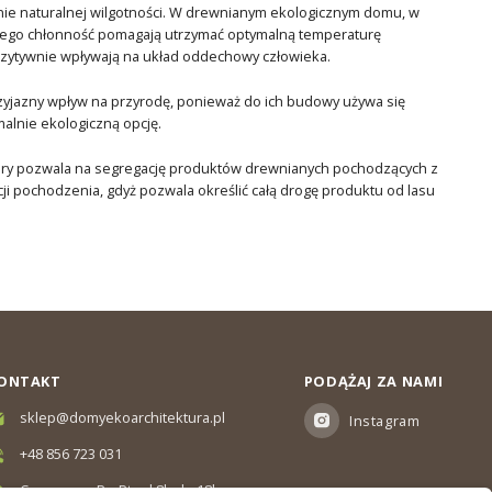
nie naturalnej wilgotności. W drewnianym ekologicznym domu, w
i jego chłonność pomagają utrzymać optymalną temperaturę
ozytywnie wpływają na układ oddechowy człowieka.
zyjazny wpływ na przyrodę, ponieważ do ich budowy używa się
alnie ekologiczną opcję.
który pozwala na segregację produktów drewnianych pochodzących z
ji pochodzenia, gdyż pozwala określić całą drogę produktu od lasu
ONTAKT
PODĄŻAJ ZA NAMI
sklep@domyekoarchitektura.pl
Instagram
+48 856 723 031
Czas pracy: Pn-Pt od 8h do 18h