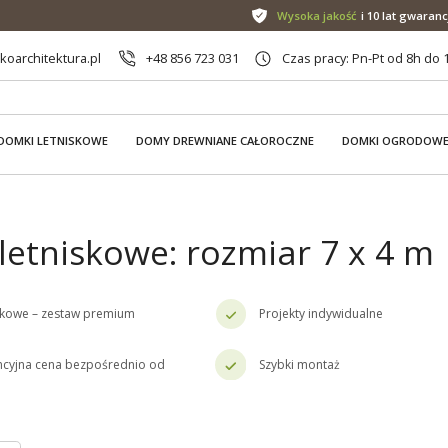
Wysoka jakość
i 10 lat gwaranc
oarchitektura.pl
+48 856 723 031
Czas pracy: Pn-Pt od 8h do 
DOMKI LETNISKOWE
DOMY DREWNIANE CAŁOROCZNE
DOMKI OGRODOW
letniskowe: rozmiar 7 x 4 m
skowe – zestaw premium
Projekty indywidualne
cyjna cena bezpośrednio od
Szybki montaż