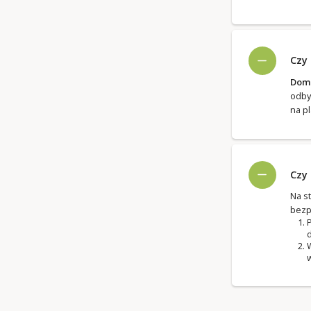
Czy
Domk
odby
na p
Czy
Na s
bezp
P
d
W
w