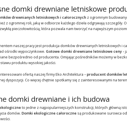
ne domki drewniane letniskowe prod
mków drewnianych letniskowych i całorocznych
z ogromnym budowanym 
eż z ogromnej roli, jaką w odbiorze każdego dzieła odgrywają szczegóły. 
wykłą pieczołowitością, która pozwala nam tworzyć na najwyższym poziomie
ntem naszej pracy jest produkcja domków drewnianych letniskowych i cało
kład ośrodki wypoczynkowe.
Gotowe domki drewniane letniskowe ceny -
j
iane bezpośrednio od producenta. Omijając pośredników możemy w bezkon
stawu produktu wysokiej jakości.
interesowani ofertą naszej firmy Eko Architektura –
producent domków le
ej dyspozycji. Co więcej chętnie spotkamy się z zainteresowanymi na teren
ne domki drewniane i ich budowa
ekologiczne
to jedne z najpopularniejszych konstrukcji, których główną ist
życia domów.
Domki ekologiczne całoroczne
są produkowane surowca odna
wości.