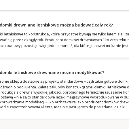
 domki drewniane letniskowe można budować cały rok?
i letniskowe
to konstrukcje, które przydatne bywają nie tylko latem ale i 
wać się przez okrągły rok. Producent domków drewnianych Eko Architektur
lacu budowy pozostaje więc jednie montaż, dla którego nawet mróz nie jes
 domki letniskowe drewniane można modyfikować?
tronie sklepu dostępne są projekty standardowe – czyli takie gotowe dom
ośrednio pod Klienta. Zaletą zakupów konstrukcji typu
domki letniskowe
o
rodukcja z drewna wysokiej jakości, obrobionego termicznie (suszenie 
ostawą – nie są to standardowe leżaki magazynowe wyprodukowane w dużej 
prowadzanie modyfikacji - Eko Architektura jako producent domków drewn
edle zapotrzebowania Klienta, idealnie pasujących do posiadanej działki.