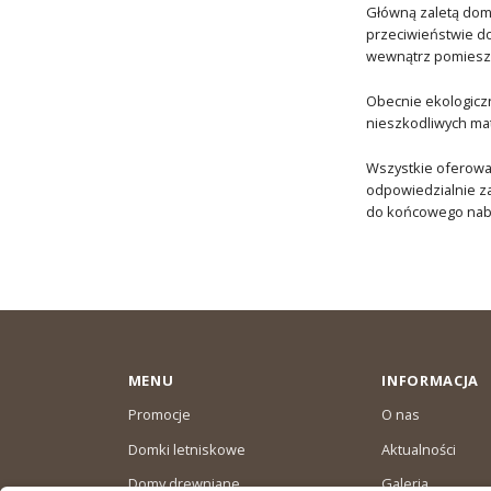
Główną zaletą domu
przeciwieństwie do
wewnątrz pomieszcz
Obecnie ekologiczn
nieszkodliwych mat
Wszystkie oferow
odpowiedzialnie za
do końcowego nab
MENU
INFORMACJA
Promocje
O nas
Domki letniskowe
Aktualności
Domy drewniane
Galeria