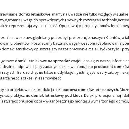
 drewniane
domki letniskowe
, mamy na uwadze nie tylko względy wizualne, 
y ogromną uwagę do sprawdzonych i pewnych rozwiązań technologicznych
także reprezentują wysoką jakość. Opracowując projekty domów letniskow
rzenia zawsze uwzględniamy potrzeby i preferencje naszych Klientów, a ta
owaniu obiektów. Poświęcamy baczną uwagę kwestiom rozplanowania pomies
 domek letniskowy opuszczający nasze pracownie ma służyć korzyści i przyj
, gotowe
domki letniskowe na sprzedaż
znajdujące się w naszej ofercie 
kt idealnie odpowiadający zadanym oczekiwaniom. Jako
producent domków
ch i stylach. Bardzo chętnie także modyfikujemy istniejące wzory tak, by 
tarzalnego a także i niesamowitego.
 tylko projektowanie, produkcja ale i
budowa domków letniskowych
. Moż
yskać praktycznie
domek letniskowy pod klucz
. Dzięki profesjonalnej i 
zo satysfakcjonującej opcji – własnoręcznego montażu wymarzonego domku,