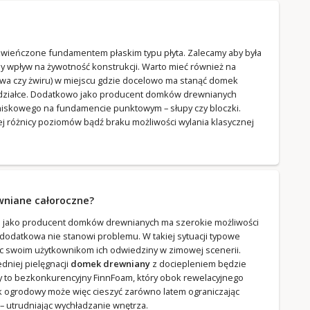
ieńczone fundamentem płaskim typu płyta. Zalecamy aby była
y wpływ na żywotność konstrukcji. Warto mieć również na
ywa czy żwiru) w miejscu gdzie docelowo ma stanąć domek
 działce. Dodatkowo jako producent domków drewnianych
iskowego na fundamencie punktowym – słupy czy bloczki.
ej różnicy poziomów bądź braku możliwości wylania klasycznej
wniane całoroczne?
a jako producent domków drewnianych ma szerokie możliwości
odatkowa nie stanowi problemu. W takiej sytuacji typowe
ąc swoim użytkownikom ich odwiedziny w zimowej scenerii.
niej pielęgnacji
domek drewniany
z dociepleniem będzie
emy to bezkonkurencyjny FinnFoam, który obok rewelacyjnego
ek ogrodowy może więc cieszyć zarówno latem ograniczając
 utrudniając wychładzanie wnętrza.