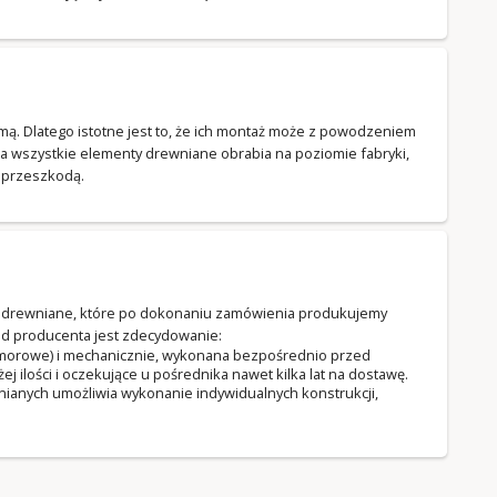
zimą. Dlatego istotne jest to, że ich montaż może z powodzeniem
a wszystkie elementy drewniane obrabia na poziomie fabryki,
t przeszkodą.
ki drewniane, które po dokonaniu zamówienia produkujemy
d producenta jest zdecydowanie:
komorowe) i mechanicznie, wykonana bezpośrednio przed
ilości i oczekujące u pośrednika nawet kilka lat na dostawę.
ianych umożliwia wykonanie indywidualnych konstrukcji,