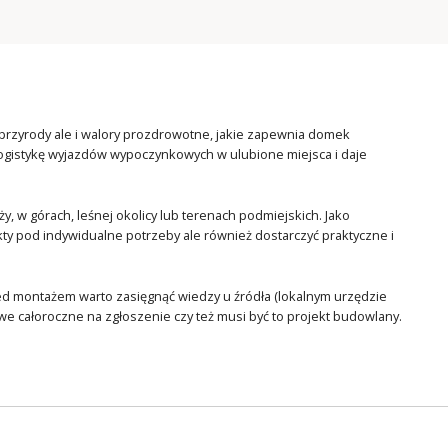
przyrody ale i walory prozdrowotne, jakie zapewnia domek
logistykę wyjazdów wypoczynkowych w ulubione miejsca i daje
, w górach, leśnej okolicy lub terenach podmiejskich. Jako
y pod indywidualne potrzeby ale również dostarczyć praktyczne i
zed montażem warto zasięgnąć wiedzy u źródła (lokalnym urzędzie
we całoroczne na zgłoszenie czy też musi być to projekt budowlany.