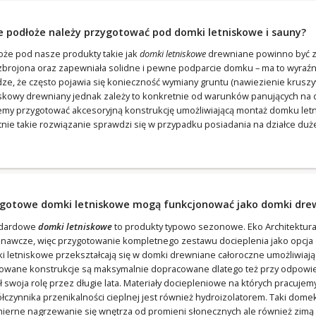
e podłoże należy przygotować pod domki letniskowe i sauny?
oże pod nasze produkty takie jak
domki letniskowe
drewniane powinno być zw
zbrojona oraz zapewniała solidne i pewne podparcie domku – ma to wyraźn
ze, że często pojawia się konieczność wymiany gruntu (nawiezienie krusz
iskowy drewniany jednak zależy to konkretnie od warunków panujących na
my przygotować akcesoryjną konstrukcję umożliwiającą montaż domku letn
tnie takie rozwiązanie sprawdzi się w przypadku posiadania na działce duż
 gotowe domki letniskowe mogą funkcjonować jako domki dre
ndardowe
domki letniskowe
to produkty typowo sezonowe. Eko Architektur
nawcze, więc przygotowanie kompletnego zestawu docieplenia jako opcja d
i letniskowe przekształcają się w domki drewniane całoroczne umożliwiaj
owane konstrukcje są maksymalnie dopracowane dlatego też przy odpowied
ił swoja rolę przez długie lata. Materiały dociepleniowe na których pracuj
łczynnika przenikalności cieplnej jest również hydroizolatorem. Taki dom
ierne nagrzewanie się wnętrza od promieni słonecznych ale również zimą –