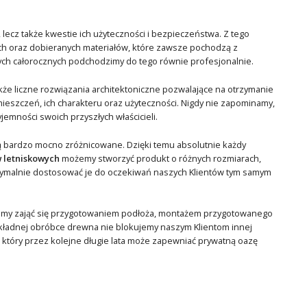
lecz także kwestie ich użyteczności i bezpieczeństwa. Z tego
 oraz dobieranych materiałów, które zawsze pochodzą z
ych całorocznych podchodzimy do tego równie profesjonalnie.
kże liczne rozwiązania architektoniczne pozwalające na otrzymanie
zczeń, ich charakteru oraz użyteczności. Nigdy nie zapominamy,
emności swoich przyszłych właścicieli.
są bardzo mocno zróżnicowane. Dzięki temu absolutnie każdy
 letniskowych
możemy stworzyć produkt o różnych rozmiarach,
maksymalnie dostosować je do oczekiwań naszych Klientów tym samym
emy zająć się przygotowaniem podłoża, montażem przygotowanego
dokładnej obróbce drewna nie blokujemy naszym Klientom innej
 który przez kolejne długie lata może zapewniać prywatną oazę