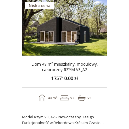
Niska cena
Dom 49 m² mieszkalny, modułowy,
całoroczny RZYM V3_A2
175710.00 zł
49 m²
x3
x1
Model Rzym V3_A2 – Nowoczesny Design i
Funkcjonalność w Rekordowo Krótkim Czasie
Model Rzym V3_A2..