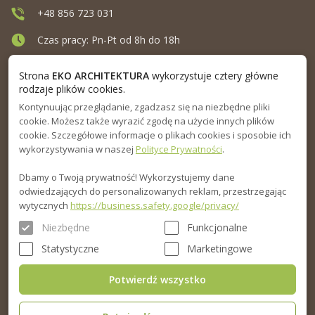
+48 856 723 031
Czas pracy: Pn-Pt od 8h do 18h
Ul. Elewatorska 10, Białystok
Strona
EKO ARCHITEKTURA
wykorzystuje cztery główne
rodzaje plików cookies.
Kontynuując przeglądanie, zgadzasz się na niezbędne pliki
MENU
cookie. Możesz także wyrazić zgodę na użycie innych plików
cookie. Szczegółowe informacje o plikach cookies i sposobie ich
INFORMACJA
wykorzystywania w naszej
Polityce Prywatności
.
Dbamy o Twoją prywatność! Wykorzystujemy dane
PORADNIK
odwiedzających do personalizowanych reklam, przestrzegając
wytycznych
https://business.safety.google/privacy/
Niezbędne
Funkcjonalne
Statystyczne
Marketingowe
Potwierdź wszystko