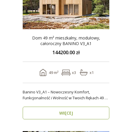
Dom 49 m² mieszkalny, modułowy,
całoroczny BANINO V3_A1
144200.00 zł
49 m²
x3
x1
Banino V3_A1 – Nowoczesny Komfort,
Funkcjonalność i Wolność w Twoich Rękach 49 m²
wygody i estety..
WIĘCEJ