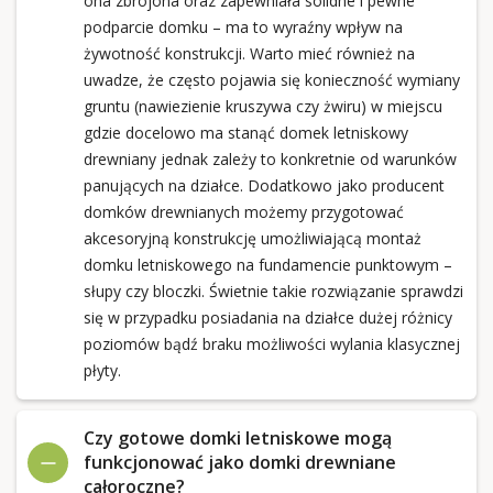
ona zbrojona oraz zapewniała solidne i pewne
podparcie domku – ma to wyraźny wpływ na
żywotność konstrukcji. Warto mieć również na
uwadze, że często pojawia się konieczność wymiany
gruntu (nawiezienie kruszywa czy żwiru) w miejscu
gdzie docelowo ma stanąć domek letniskowy
drewniany jednak zależy to konkretnie od warunków
panujących na działce. Dodatkowo jako producent
domków drewnianych możemy przygotować
akcesoryjną konstrukcję umożliwiającą montaż
domku letniskowego na fundamencie punktowym –
słupy czy bloczki. Świetnie takie rozwiązanie sprawdzi
się w przypadku posiadania na działce dużej różnicy
poziomów bądź braku możliwości wylania klasycznej
płyty.
Czy gotowe domki letniskowe mogą
funkcjonować jako domki drewniane
całoroczne?