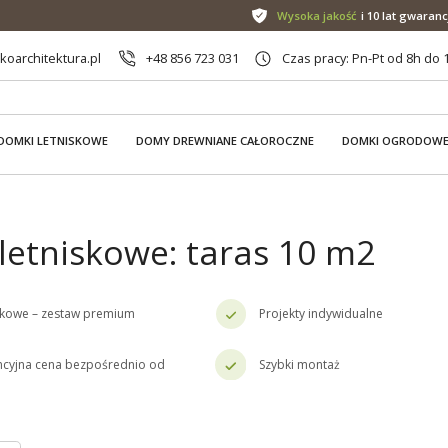
Wysoka jakość
i 10 lat gwaranc
oarchitektura.pl
+48 856 723 031
Czas pracy: Pn-Pt od 8h do 
DOMKI LETNISKOWE
DOMY DREWNIANE CAŁOROCZNE
DOMKI OGRODOW
letniskowe: taras 10 m2
skowe – zestaw premium
Projekty indywidualne
cyjna cena bezpośrednio od
Szybki montaż