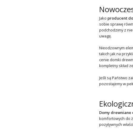
Nowoczes
Jako
producent do
sobie sprawę równi
podchodzimy z niez
uwagę.
Nieodzownym eleme
takich jak na przy
cenie domki drewn
kompletny skład ze
Jeśli są Państwo za
pozostajemy w pełn
Ekologicz
Domy drewniane 
komfortowych do 
pozytywnych właści