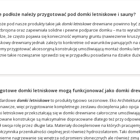
e podłoże należy przygotować pod domki letniskowe i sauny?
oże pod nasze produkty takie jak
domki letniskowe
drewniane powinno być zw
zbrojona oraz zapewniała solidne i pewne podparcie domku – ma to wyraźn
ze, że często pojawia się konieczność wymiany gruntu (nawiezienie krusz
iskowy drewniany jednak zależy to konkretnie od warunków panujących na
my przygotować akcesoryjną konstrukcję umożliwiającą montaż domku letn
tnie takie rozwiązanie sprawdzi się w przypadku posiadania na działce duż
 gotowe domki letniskowe mogą funkcjonować jako domki dre
ndardowe
domki letniskowe
to produkty typowo sezonowe. Eko Architektur
nawcze, więc przygotowanie kompletnego zestawu docieplenia jako opcja d
i letniskowe przekształcają się w domki drewniane całoroczne umożliwiaj
owane konstrukcje są maksymalnie dopracowane dlatego też przy odpowied
ił swoja rolę przez długie lata. Materiały dociepleniowe na których pracuj
łczynnika przenikalności cieplnej jest również hydroizolatorem. Taki dom
ierne nagrzewanie się wnętrza od promieni słonecznych ale również zimą –