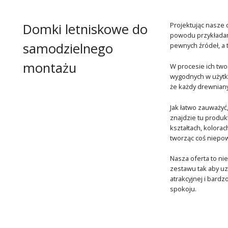
Domki letniskowe do
Projektując nasze
powodu przykładam
samodzielnego
pewnych źródeł, a 
montażu
W procesie ich two
wygodnych w użytk
że każdy drewniany
Jak łatwo zauważyć
znajdzie tu produ
kształtach, kolora
tworząc coś niepow
Nasza oferta to nie
zestawu tak aby uz
atrakcyjnej i bard
spokoju.