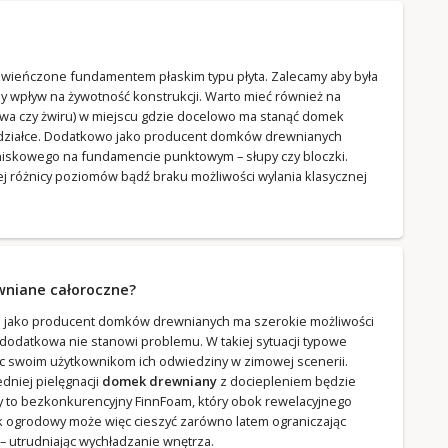
ieńczone fundamentem płaskim typu płyta. Zalecamy aby była
y wpływ na żywotność konstrukcji. Warto mieć również na
ywa czy żwiru) w miejscu gdzie docelowo ma stanąć domek
 działce. Dodatkowo jako producent domków drewnianych
iskowego na fundamencie punktowym – słupy czy bloczki.
ej różnicy poziomów bądź braku możliwości wylania klasycznej
wniane całoroczne?
a jako producent domków drewnianych ma szerokie możliwości
odatkowa nie stanowi problemu. W takiej sytuacji typowe
ąc swoim użytkownikom ich odwiedziny w zimowej scenerii.
niej pielęgnacji
domek drewniany
z dociepleniem będzie
emy to bezkonkurencyjny FinnFoam, który obok rewelacyjnego
ek ogrodowy może więc cieszyć zarówno latem ograniczając
 utrudniając wychładzanie wnętrza.