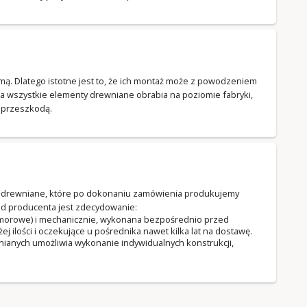
zimą. Dlatego istotne jest to, że ich montaż może z powodzeniem
a wszystkie elementy drewniane obrabia na poziomie fabryki,
t przeszkodą.
ki drewniane, które po dokonaniu zamówienia produkujemy
d producenta jest zdecydowanie:
komorowe) i mechanicznie, wykonana bezpośrednio przed
ilości i oczekujące u pośrednika nawet kilka lat na dostawę.
ianych umożliwia wykonanie indywidualnych konstrukcji,