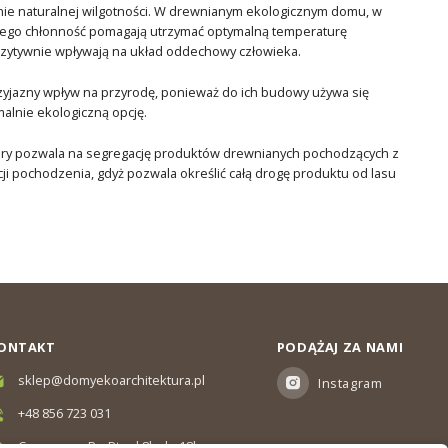
nie naturalnej wilgotności. W drewnianym ekologicznym domu, w
i jego chłonność pomagają utrzymać optymalną temperaturę
ozytywnie wpływają na układ oddechowy człowieka.
zyjazny wpływ na przyrodę, ponieważ do ich budowy używa się
alnie ekologiczną opcję.
który pozwala na segregację produktów drewnianych pochodzących z
ji pochodzenia, gdyż pozwala określić całą drogę produktu od lasu
ONTAKT
PODĄŻAJ ZA NAMI
sklep@domyekoarchitektura.pl
Instagram
+48 856 723 031
Czas pracy: Pn-Pt od 8h do 18h