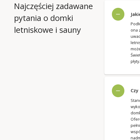
Najczęściej zadawane
Jaki
pytania o domki
Podł
letniskowe i sauny
ona 
uwad
letn
może
Świe
płyty.
Czy
Sta
wyko
domk
Ofer
pełn
wspó
nadm