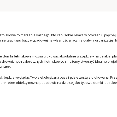
tniskowe to marzenie każdego, kto ceni sobie relaks w otoczeniu pięknej 
nie tego typu bazy wypadowej na własność znacznie ułatwia organizację i 
.
 domki letniskowe
można ulokować absolutnie wszędzie – na działce, plaży
rewnianych całorocznych i letniskowych możemy stworzyć idealne projekt
wniane.
jak będzie wyglądać Twoja ekologiczna oaza i gdzie zostaje ulokowana. Pr
y konkretne obiekty można posadowić na działce jako typowe domki letnisko