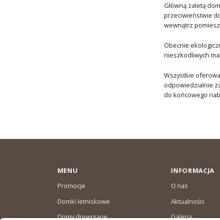
Główną zaletą domu
przeciwieństwie do
wewnątrz pomieszcz
Obecnie ekologiczn
nieszkodliwych mat
Wszystkie oferow
odpowiedzialnie za
do końcowego nab
MENU
INFORMACJA
Promocje
O nas
Domki letniskowe
Aktualności
Domy drewniane
Galeria