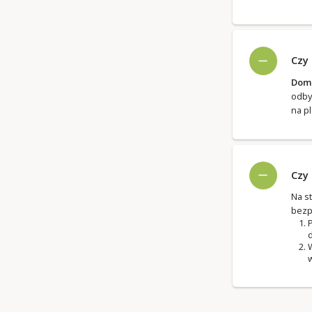
Czy
Domk
odby
na p
Czy
Na s
bezp
P
d
W
w