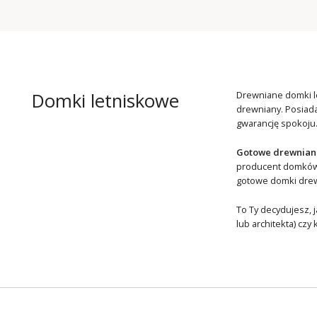
Domki letniskowe
Drewniane domki le
drewniany. Posiada
gwarancję spokoju
Gotowe drewniane
producent domków d
gotowe domki dre
To Ty decydujesz, 
lub architekta) cz