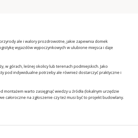
przyrody ale i walory prozdrowotne, jakie zapewnia domek
logistykę wyjazdów wypoczynkowych w ulubione miejsca i daje
, w górach, leśnej okolicy lub terenach podmiejskich. Jako
y pod indywidualne potrzeby ale również dostarczyć praktyczne i
zed montażem warto zasięgnąć wiedzy u źródła (lokalnym urzędzie
we całoroczne na zgłoszenie czy też musi być to projekt budowlany.