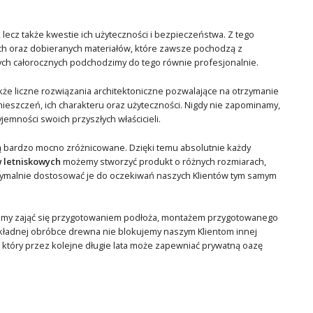
lecz także kwestie ich użyteczności i bezpieczeństwa. Z tego
 oraz dobieranych materiałów, które zawsze pochodzą z
ych całorocznych podchodzimy do tego równie profesjonalnie.
kże liczne rozwiązania architektoniczne pozwalające na otrzymanie
zczeń, ich charakteru oraz użyteczności. Nigdy nie zapominamy,
emności swoich przyszłych właścicieli.
są bardzo mocno zróżnicowane. Dzięki temu absolutnie każdy
 letniskowych
możemy stworzyć produkt o różnych rozmiarach,
maksymalnie dostosować je do oczekiwań naszych Klientów tym samym
emy zająć się przygotowaniem podłoża, montażem przygotowanego
dokładnej obróbce drewna nie blokujemy naszym Klientom innej
 który przez kolejne długie lata może zapewniać prywatną oazę