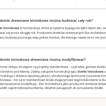
 domki drewniane letniskowe można budować cały rok?
i letniskowe
to konstrukcje, które przydatne bywają nie tylko latem ale i 
wać się przez okrągły rok. Producent domków drewnianych Eko Architektur
lacu budowy pozostaje więc jednie montaż, dla którego nawet mróz nie jes
 domki letniskowe drewniane można modyfikować?
tronie sklepu dostępne są projekty standardowe – czyli takie gotowe dom
ośrednio pod Klienta. Zaletą zakupów konstrukcji typu
domki letniskowe
o
rodukcja z drewna wysokiej jakości, obrobionego termicznie (suszenie 
ostawą – nie są to standardowe leżaki magazynowe wyprodukowane w dużej 
prowadzanie modyfikacji - Eko Architektura jako producent domków drewn
edle zapotrzebowania Klienta, idealnie pasujących do posiadanej działki.