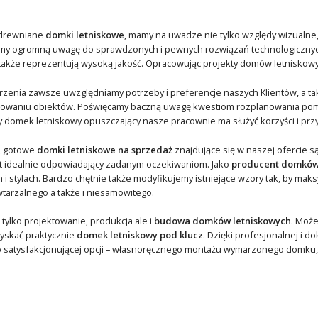
 drewniane
domki letniskowe
, mamy na uwadze nie tylko względy wizualne, 
y ogromną uwagę do sprawdzonych i pewnych rozwiązań technologicznych
także reprezentują wysoką jakość. Opracowując projekty domów letniskow
rzenia zawsze uwzględniamy potrzeby i preferencje naszych Klientów, a ta
owaniu obiektów. Poświęcamy baczną uwagę kwestiom rozplanowania pomies
 domek letniskowy opuszczający nasze pracownie ma służyć korzyści i przyj
, gotowe
domki letniskowe na sprzedaż
znajdujące się w naszej ofercie 
kt idealnie odpowiadający zadanym oczekiwaniom. Jako
producent domków
ch i stylach. Bardzo chętnie także modyfikujemy istniejące wzory tak, by 
tarzalnego a także i niesamowitego.
 tylko projektowanie, produkcja ale i
budowa domków letniskowych
. Moż
yskać praktycznie
domek letniskowy pod klucz
. Dzięki profesjonalnej i 
zo satysfakcjonującej opcji – własnoręcznego montażu wymarzonego domku,