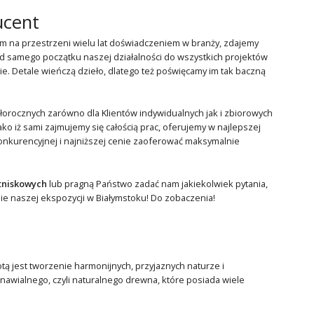
ucent
na przestrzeni wielu lat doświadczeniem w branży, zdajemy
Od samego początku naszej działalności do wszystkich projektów
. Detale wieńczą dzieło, dlatego też poświęcamy im tak baczną
rocznych zarówno dla Klientów indywidualnych jak i zbiorowych
ako iż sami zajmujemy się całością prac, oferujemy w najlepszej
kurencyjnej i najniższej cenie zaoferować maksymalnie
tniskowych
lub pragną Państwo zadać nam jakiekolwiek pytania,
ie naszej ekspozycji w Białymstoku! Do zobaczenia!
otą jest tworzenie harmonijnych, przyjaznych naturze i
wialnego, czyli naturalnego drewna, które posiada wiele