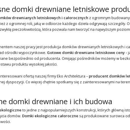
ne domki drewniane letniskowe prod
mków drewnianych letniskowych i całorocznych
z ogromnym budowanym 
eż z ogromnej roli, jaką w odbiorze każdego dzieła odgrywają szczegóły. 
wykłą pieczołowitością, która pozwala nam tworzyć na najwyższym poziomie
ntem naszej pracy jest produkcja domków drewnianych letniskowych i cało
kład ośrodki wypoczynkowe.
Gotowe domki drewniane letniskowe ceny -
j
iane bezpośrednio od producenta. Omijając pośredników możemy w bezkon
stawu produktu wysokiej jakości.
interesowani ofertą naszej firmy Eko Architektura –
producent domków le
ej dyspozycji. Co więcej chętnie spotkamy się z zainteresowanymi na teren
ne domki drewniane i ich budowa
ekologiczne
to jedne z najpopularniejszych konstrukcji, których główną ist
życia domów.
Domki ekologiczne całoroczne
są produkowane surowca odna
wości.