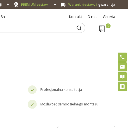
ji
PREMIUM zestaw
Warunki dostawy i
gwarancja
18h
Kontakt
O nas
Galeria
E
Profesjonalna konsultacja
Możliwość samodzielnego montażu