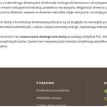
 z naturalnego drewna jest doskonała izolacyjność termiczna i utrzymywa
 innych rodzajów konstrukcji, powietrze nie wysycha. Wilgotność drewna 
enia. Również zawarte w drewnie naturalne olejki eteryczne i aromaty p
e domy o konstrukcji drewnianej polecane są ze względu na niezwykle pr
eriałów budowlanych, a także zużywa się mniej energii. Zapewniają maksym
ane przez nas
nowoczesne ekologiczne domy
posiadają certyfikat FSC, 
rządzanych lasów. System ten nazywany jest również certyfikacją weryfikac
ywcy.
PORADNIK
K
Domki bez pozwolenia
PREMIUM zestaw
Szybki i łatwy montaż