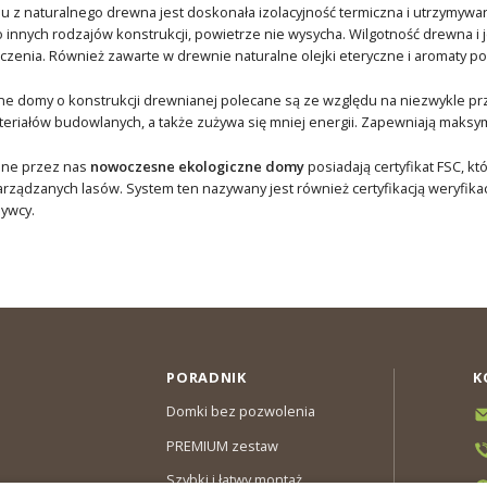
 z naturalnego drewna jest doskonała izolacyjność termiczna i utrzymywa
 innych rodzajów konstrukcji, powietrze nie wysycha. Wilgotność drewna 
enia. Również zawarte w drewnie naturalne olejki eteryczne i aromaty p
e domy o konstrukcji drewnianej polecane są ze względu na niezwykle pr
eriałów budowlanych, a także zużywa się mniej energii. Zapewniają maksym
ane przez nas
nowoczesne ekologiczne domy
posiadają certyfikat FSC, 
rządzanych lasów. System ten nazywany jest również certyfikacją weryfikac
ywcy.
PORADNIK
K
Domki bez pozwolenia
PREMIUM zestaw
Szybki i łatwy montaż