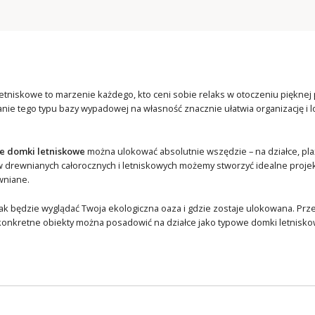
tniskowe to marzenie każdego, kto ceni sobie relaks w otoczeniu pięknej 
nie tego typu bazy wypadowej na własność znacznie ułatwia organizację i 
.
 domki letniskowe
można ulokować absolutnie wszędzie – na działce, plaży
rewnianych całorocznych i letniskowych możemy stworzyć idealne projekt
wniane.
jak będzie wyglądać Twoja ekologiczna oaza i gdzie zostaje ulokowana. Pr
y konkretne obiekty można posadowić na działce jako typowe domki letnisko