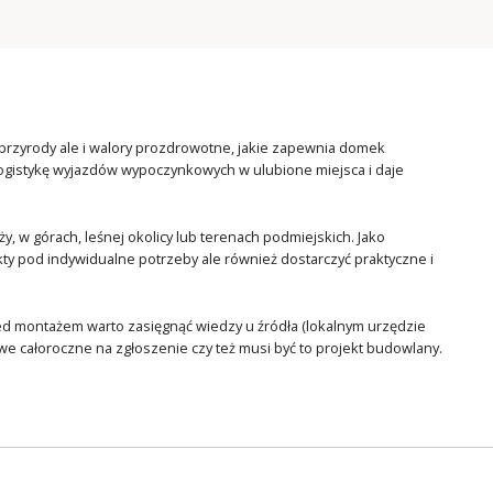
przyrody ale i walory prozdrowotne, jakie zapewnia domek
logistykę wyjazdów wypoczynkowych w ulubione miejsca i daje
, w górach, leśnej okolicy lub terenach podmiejskich. Jako
y pod indywidualne potrzeby ale również dostarczyć praktyczne i
zed montażem warto zasięgnąć wiedzy u źródła (lokalnym urzędzie
we całoroczne na zgłoszenie czy też musi być to projekt budowlany.