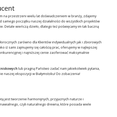
ucent
na przestrzeni wielu lat doświadczeniem w branży, zdajemy
Od samego początku naszej działalności do wszystkich projektów
. Detale wieńczą dzieło, dlatego też poświęcamy im tak baczną
rocznych zarówno dla Klientów indywidualnych jak i zbiorowych
ako iż sami zajmujemy się całością prac, oferujemy w najlepszej
kurencyjnej i najniższej cenie zaoferować maksymalnie
tniskowych
lub pragną Państwo zadać nam jakiekolwiek pytania,
ie naszej ekspozycji w Białymstoku! Do zobaczenia!
otą jest tworzenie harmonijnych, przyjaznych naturze i
wialnego, czyli naturalnego drewna, które posiada wiele