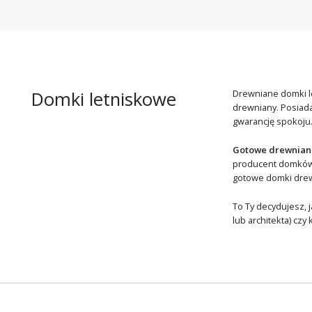
Domki letniskowe
Drewniane domki le
drewniany. Posiada
gwarancję spokoju
Gotowe drewniane
producent domków d
gotowe domki dre
To Ty decydujesz, 
lub architekta) cz