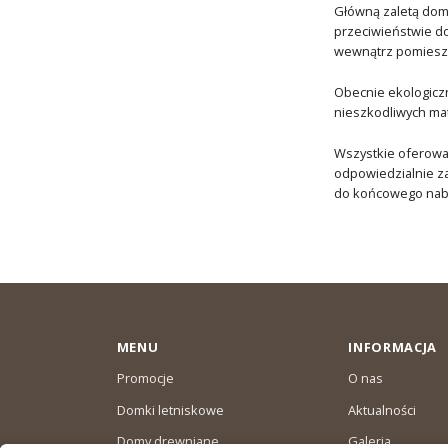
Główną zaletą domu
przeciwieństwie do
wewnątrz pomieszcz
Obecnie ekologiczn
nieszkodliwych mat
Wszystkie oferow
odpowiedzialnie za
do końcowego nab
MENU
INFORMACJA
Promocje
O nas
Domki letniskowe
Aktualności
Domy drewniane
Galeria