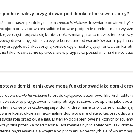
e podłoże należy przygotować pod domki letniskowe i sauny?
oże pod nasze produkty takie jak
domki letniskowe
drewniane powinno być zw
zbrojona oraz zapewniała solidne i pewne podparcie domku – ma to wyraźn
ze, że często pojawia się konieczność wymiany gruntu (nawiezienie krusz
iskowy drewniany jednak zależy to konkretnie od warunków panujących na
my przygotować akcesoryjną konstrukcję umożliwiającą montaż domku letn
tnie takie rozwiązanie sprawdzi się w przypadku posiadania na działce duż
 gotowe domki letniskowe mogą funkcjonować jako domki dre
ndardowe
domki letniskowe
to produkty typowo sezonowe. Eko Architektur
nawcze, więc przygotowanie kompletnego zestawu docieplenia jako opcja d
i letniskowe przekształcają się w domki drewniane całoroczne umożliwiaj
owane konstrukcje są maksymalnie dopracowane dlatego też przy odpowied
ił swoja rolę przez długie lata. Materiały dociepleniowe na których pracuj
łczynnika przenikalności cieplnej jest również hydroizolatorem. Taki dom
ierne nagrzewanie się wnętrza od promieni słonecznych ale również zimą –