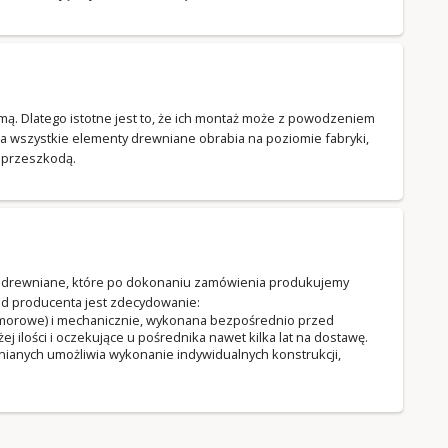
zimą. Dlatego istotne jest to, że ich montaż może z powodzeniem
a wszystkie elementy drewniane obrabia na poziomie fabryki,
t przeszkodą.
ki drewniane, które po dokonaniu zamówienia produkujemy
d producenta jest zdecydowanie:
komorowe) i mechanicznie, wykonana bezpośrednio przed
ilości i oczekujące u pośrednika nawet kilka lat na dostawę.
ianych umożliwia wykonanie indywidualnych konstrukcji,