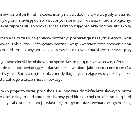
 drewniane
domki letniskowe
, mamy na uwadze nie tylko względy wizualne, 
y ogromną uwagę do sprawdzonych i pewnych rozwiązań technologicznych
także reprezentują wysoką jakość. Opracowując projekty domów letniskow
rzenia zawsze uwzględniamy potrzeby i preferencje naszych Klientów, a ta
owaniu obiektów. Poświęcamy baczną uwagę kwestiom rozplanowania pomies
 domek letniskowy opuszczający nasze pracownie ma służyć korzyści i przyj
, gotowe
domki letniskowe na sprzedaż
znajdujące się w naszej ofercie 
kt idealnie odpowiadający zadanym oczekiwaniom. Jako
producent domków
ch i stylach. Bardzo chętnie także modyfikujemy istniejące wzory tak, by 
tarzalnego a także i niesamowitego.
 tylko projektowanie, produkcja ale i
budowa domków letniskowych
. Moż
yskać praktycznie
domek letniskowy pod klucz
. Dzięki profesjonalnej i 
zo satysfakcjonującej opcji – własnoręcznego montażu wymarzonego domku,