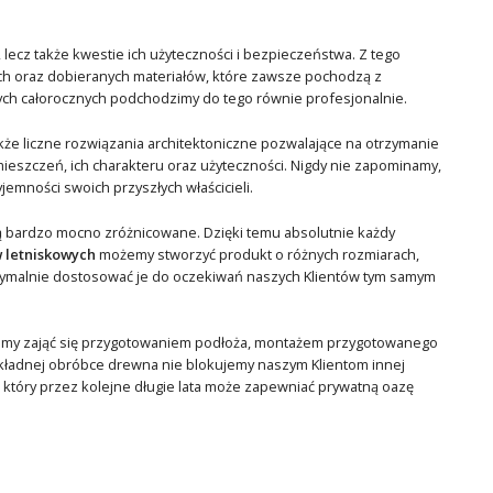
lecz także kwestie ich użyteczności i bezpieczeństwa. Z tego
 oraz dobieranych materiałów, które zawsze pochodzą z
ych całorocznych podchodzimy do tego równie profesjonalnie.
kże liczne rozwiązania architektoniczne pozwalające na otrzymanie
zczeń, ich charakteru oraz użyteczności. Nigdy nie zapominamy,
emności swoich przyszłych właścicieli.
są bardzo mocno zróżnicowane. Dzięki temu absolutnie każdy
 letniskowych
możemy stworzyć produkt o różnych rozmiarach,
maksymalnie dostosować je do oczekiwań naszych Klientów tym samym
emy zająć się przygotowaniem podłoża, montażem przygotowanego
dokładnej obróbce drewna nie blokujemy naszym Klientom innej
 który przez kolejne długie lata może zapewniać prywatną oazę