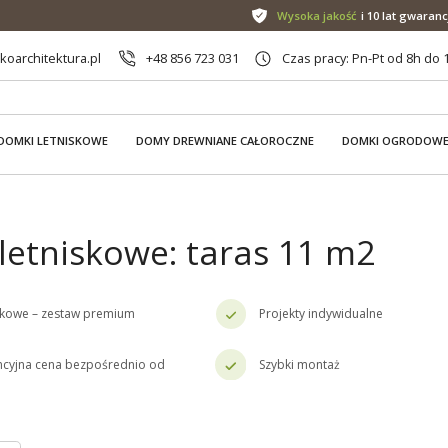
Wysoka jakość
i 10 lat gwaranc
oarchitektura.pl
+48 856 723 031
Czas pracy: Pn-Pt od 8h do 
DOMKI LETNISKOWE
DOMY DREWNIANE CAŁOROCZNE
DOMKI OGRODOW
letniskowe: taras 11 m2
skowe – zestaw premium
Projekty indywidualne
cyjna cena bezpośrednio od
Szybki montaż