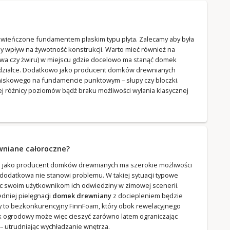
ieńczone fundamentem płaskim typu płyta. Zalecamy aby była
y wpływ na żywotność konstrukcji. Warto mieć również na
ywa czy żwiru) w miejscu gdzie docelowo ma stanąć domek
 działce. Dodatkowo jako producent domków drewnianych
iskowego na fundamencie punktowym – słupy czy bloczki.
ej różnicy poziomów bądź braku możliwości wylania klasycznej
wniane całoroczne?
a jako producent domków drewnianych ma szerokie możliwości
odatkowa nie stanowi problemu. W takiej sytuacji typowe
ąc swoim użytkownikom ich odwiedziny w zimowej scenerii.
niej pielęgnacji
domek drewniany
z dociepleniem będzie
emy to bezkonkurencyjny FinnFoam, który obok rewelacyjnego
ek ogrodowy może więc cieszyć zarówno latem ograniczając
 utrudniając wychładzanie wnętrza.