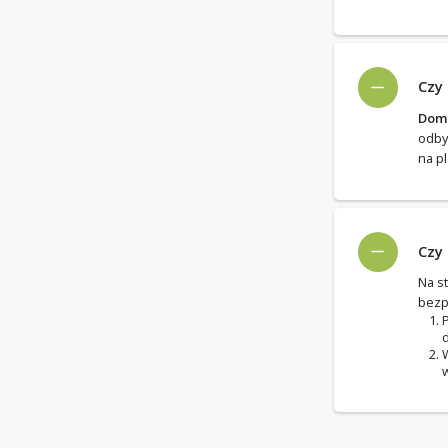
Czy
Domk
odby
na p
Czy
Na s
bezp
P
d
W
w