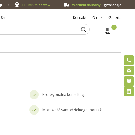
ji
PREMIUM zestaw
Warunki dostawy i
gwarancja
18h
Kontakt
O nas
Galeria
E
Profesjonalna konsultacja
Możliwość samodzielnego montażu