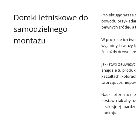
Domki letniskowe do
Projektując nasze
powodu przykładam
samodzielnego
pewnych źródeł, a 
montażu
W procesie ich two
wygodnych w użytk
że każdy drewniany
Jak łatwo zauważyć
znajdzie tu produ
kształtach, kolora
tworząc coś niepow
Nasza oferta to nie
zestawu tak aby uz
atrakcyjnej i bard
spokoju.