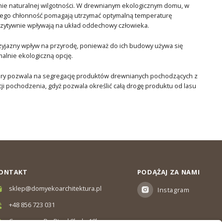
nie naturalnej wilgotności. W drewnianym ekologicznym domu, w
i jego chłonność pomagają utrzymać optymalną temperaturę
ozytywnie wpływają na układ oddechowy człowieka.
zyjazny wpływ na przyrodę, ponieważ do ich budowy używa się
alnie ekologiczną opcję.
który pozwala na segregację produktów drewnianych pochodzących z
ji pochodzenia, gdyż pozwala określić całą drogę produktu od lasu
ONTAKT
PODĄŻAJ ZA NAMI
sklep@domyekoarchitektura.pl
Instagram
+48 856 723 031
Czas pracy: Pn-Pt od 8h do 18h