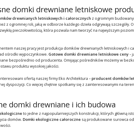
ne domki drewniane letniskowe prod
mków drewnianych letniskowych i całorocznych
z ogromnym budowanym 
eż z ogromnej roli, jaką w odbiorze każdego dzieła odgrywają szczegóły. 
wykłą pieczołowitością, która pozwala nam tworzyć na najwyższym poziomie
ntem naszej pracy jest produkcja domków drewnianych letniskowych i cało
kład ośrodki wypoczynkowe.
Gotowe domki drewniane letniskowe ceny -
j
iane bezpośrednio od producenta. Omijając pośredników możemy w bezkon
stawu produktu wysokiej jakości.
interesowani ofertą naszej firmy Eko Architektura –
producent domków le
ej dyspozycji. Co więcej chętnie spotkamy się z zainteresowanymi na teren
ne domki drewniane i ich budowa
ekologiczne
to jedne z najpopularniejszych konstrukcji, których główną ist
życia domów.
Domki ekologiczne całoroczne
są produkowane surowca odna
wości.