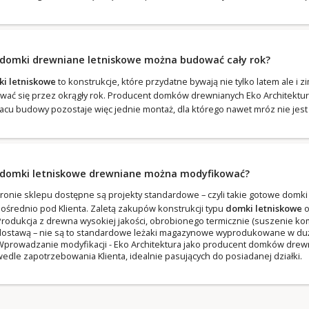
 domki drewniane letniskowe można budować cały rok?
i letniskowe
to konstrukcje, które przydatne bywają nie tylko latem ale i 
wać się przez okrągły rok. Producent domków drewnianych Eko Architektur
lacu budowy pozostaje więc jednie montaż, dla którego nawet mróz nie jes
 domki letniskowe drewniane można modyfikować?
tronie sklepu dostępne są projekty standardowe – czyli takie gotowe dom
ośrednio pod Klienta. Zaletą zakupów konstrukcji typu
domki letniskowe
o
rodukcja z drewna wysokiej jakości, obrobionego termicznie (suszenie 
ostawą – nie są to standardowe leżaki magazynowe wyprodukowane w dużej 
prowadzanie modyfikacji - Eko Architektura jako producent domków drewn
edle zapotrzebowania Klienta, idealnie pasujących do posiadanej działki.