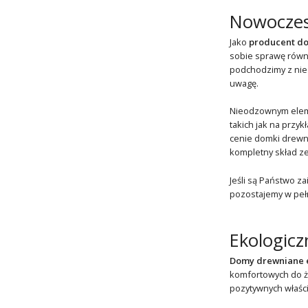
Nowoczes
Jako
producent do
sobie sprawę równi
podchodzimy z niez
uwagę.
Nieodzownym eleme
takich jak na przy
cenie domki drewn
kompletny skład ze
Jeśli są Państwo za
pozostajemy w pełn
Ekologicz
Domy drewniane 
komfortowych do 
pozytywnych właści