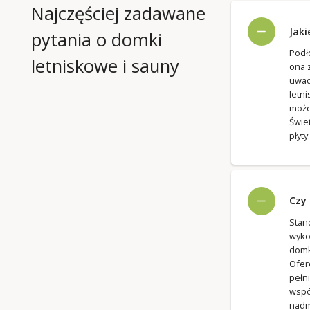
Najczęściej zadawane
Jaki
pytania o domki
Podł
letniskowe i sauny
ona 
uwad
letn
może
Świe
płyty.
Czy
Sta
wyko
domk
Ofer
pełn
wspó
nadm