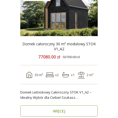
Domek całoroczny 30 m² modułowy STOK
V1_A2
77080.00 zł
92700.00 zł
30 m²
x2
x1
2 m²
Domek Letniskowy Całoroczny STOK V1_A2 –
Idealny Wybór dla Ciebie! Szukasz
praktycznego, kompaktowe..
WIĘCEJ