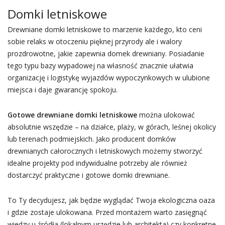
Domki letniskowe
Drewniane domki letniskowe to marzenie każdego, kto ceni
sobie relaks w otoczeniu pięknej przyrody ale i walory
prozdrowotne, jakie zapewnia domek drewniany. Posiadanie
tego typu bazy wypadowej na własność znacznie ułatwia
organizację i logistykę wyjazdów wypoczynkowych w ulubione
miejsca i daje gwarancję spokoju.
Gotowe drewniane domki letniskowe
można ulokować
absolutnie wszędzie – na działce, plaży, w górach, leśnej okolicy
lub terenach podmiejskich. Jako producent domków
drewnianych całorocznych i letniskowych możemy stworzyć
idealne projekty pod indywidualne potrzeby ale również
dostarczyć praktyczne i gotowe domki drewniane.
To Ty decydujesz, jak będzie wyglądać Twoja ekologiczna oaza
i gdzie zostaje ulokowana. Przed montażem warto zasięgnąć
wiedzy u źródła (lokalnym urzędzie lub architekta) czy konkretne