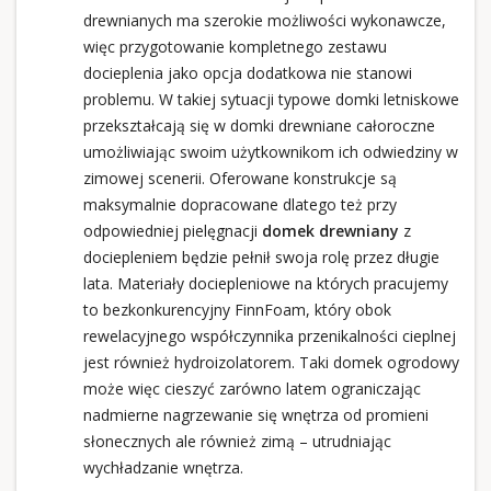
drewnianych ma szerokie możliwości wykonawcze,
więc przygotowanie kompletnego zestawu
docieplenia jako opcja dodatkowa nie stanowi
problemu. W takiej sytuacji typowe domki letniskowe
przekształcają się w domki drewniane całoroczne
umożliwiając swoim użytkownikom ich odwiedziny w
zimowej scenerii. Oferowane konstrukcje są
maksymalnie dopracowane dlatego też przy
odpowiedniej pielęgnacji
domek drewniany
z
dociepleniem będzie pełnił swoja rolę przez długie
lata. Materiały dociepleniowe na których pracujemy
to bezkonkurencyjny FinnFoam, który obok
rewelacyjnego współczynnika przenikalności cieplnej
jest również hydroizolatorem. Taki domek ogrodowy
może więc cieszyć zarówno latem ograniczając
nadmierne nagrzewanie się wnętrza od promieni
słonecznych ale również zimą – utrudniając
wychładzanie wnętrza.