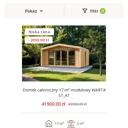
Pokaz
Filtr
Niska cena
-2090.00 zł
Domek całoroczny 17 m² modułowy WARTA
S1_A1
41900.00 zł
43990.00 zł
17 m²
3 m²