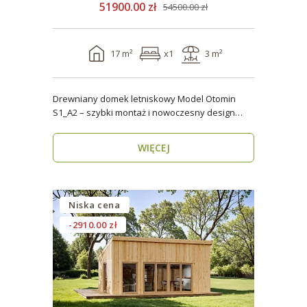
51900.00 zł
54500.00 zł
17 m²
x1
3 m²
Drewniany domek letniskowy Model Otomin
S1_A2 – szybki montaż i nowoczesny design
Szukasz funkcjo..
WIĘCEJ
Niska cena
-2910.00 zł