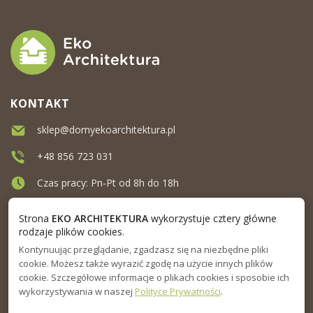
KONTAKT
sklep@domyekoarchitektura.pl
+48 856 723 031
Czas pracy: Pn-Pt od 8h do 18h
Ul. Elewatorska 10, Białystok
Strona
EKO ARCHITEKTURA
wykorzystuje cztery główne
rodzaje plików cookies.
Kontynuując przeglądanie, zgadzasz się na niezbędne pliki
MENU
cookie. Możesz także wyrazić zgodę na użycie innych plików
cookie. Szczegółowe informacje o plikach cookies i sposobie ich
INFORMACJA
wykorzystywania w naszej
Polityce Prywatności
.