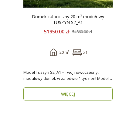
Domek całoroczny 20 m² modułowy
TUSZYN S2_A1
51950.00 zł
54860.00 zł
20 m²
x1
Model Tuszyn S2_A1 – Twój nowoczesny,
modułowy domek w zaledwie 1 tydzień! Model
Tuszyn S2_A1 o p..
WIĘCEJ