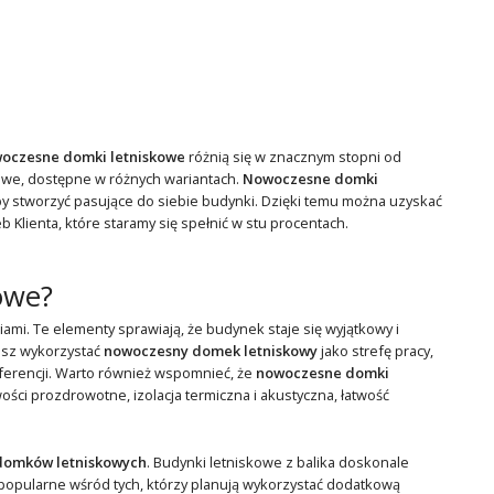
oczesne domki letniskowe
różnią się w znacznym stopni od
owe, dostępne w różnych wariantach.
Nowoczesne domki
y stworzyć pasujące do siebie budynki. Dzięki temu można uzyskać
 Klienta, które staramy się spełnić w stu procentach.
owe?
mi. Te elementy sprawiają, że budynek staje się wyjątkowy i
cesz wykorzystać
nowoczesny domek letniskowy
jako strefę pracy,
ferencji. Warto również wspomnieć, że
nowoczesne domki
ści prozdrowotne, izolacja termiczna i akustyczna, łatwość
domków letniskowych
. Budynki letniskowe z balika doskonale
popularne wśród tych, którzy planują wykorzystać dodatkową