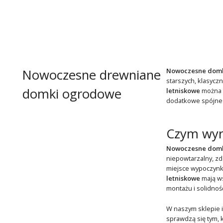
Nowoczesne drewniane
Nowoczesne dom
starszych, klasycz
domki ogrodowe
letniskowe
można r
dodatkowe spójne i
Czym wyró
Nowoczesne domk
niepowtarzalny, zd
miejsce wypoczynk
letniskowe
mają ws
montażu i solidnoś
W naszym sklepie 
sprawdzą się tym, k