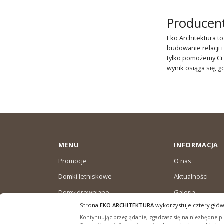
Producen
Eko Architektura to
budowanie relacji 
tylko pomożemy Ci 
wynik osiąga się, g
MENU
INFORMACJA
Promocje
O nas
Domki letniskowe
Aktualności
Domy drewniane
Galeria
całoroczne
Strona
EKO ARCHITEKTURA
wykorzystuje cztery głów
Warunki dostaw
Domki ogrodowe
Kontynuując przeglądanie, zgadzasz się na niezbędne pli
Polityka plików “