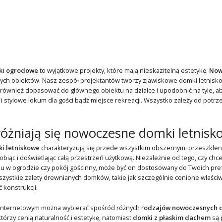
ki ogrodowe
to wyjątkowe projekty, które mają nieskazitelną estetykę.
Now
nych obiektów. Nasz zespół projektantów tworzy zjawiskowe domki letnisk
ównież dopasować do głównego obiektu na działce i upodobnić na tyle, ab
 stylowe lokum dla gości bądź miejsce rekreacji. Wszystko zależy od potrzeb
żniają się nowoczesne domki letnisk
i letniskowe
charakteryzują się przede wszystkim obszernymi przeszklenia
obiąc i doświetlając całą przestrzeń użytkową. Niezależnie od tego, czy ch
u w ogrodzie czy pokój gościnny, może być on dostosowany do Twoich pre
zystkie zalety drewnianych domków, takie jak szczególnie cenione właściwo
ć konstrukcji.
internetowym można wybierać spośród różnych r
odzajów nowoczesnych 
tórzy cenią naturalność i estetykę, natomiast
domki z płaskim dachem
są 