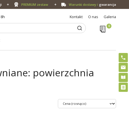
ji
PREMIUM zestaw
Warunki dostawy i
gwarancja
18h
Kontakt
O nas
Galeria
E
iane: powierzchnia