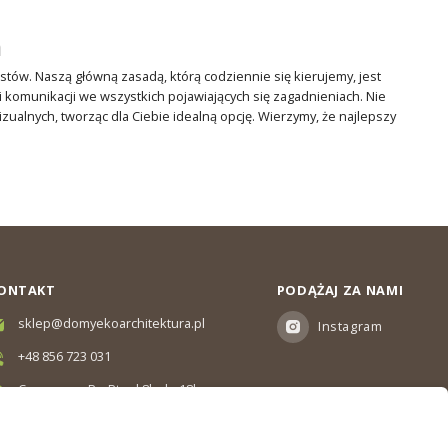
h
istów. Naszą główną zasadą, którą codziennie się kierujemy, jest
i komunikacji we wszystkich pojawiających się zagadnieniach. Nie
alnych, tworząc dla Ciebie idealną opcję. Wierzymy, że najlepszy
ONTAKT
PODĄŻAJ ZA NAMI
sklep@domyekoarchitektura.pl
Instagram
+48 856 723 031
Czas pracy: Pn-Pt od 8h do 18h
Ul. Elewatorska 10, Białystok