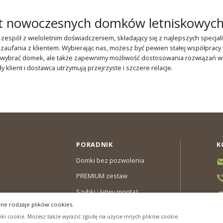
t nowoczesnych domków letniskowyc
 zespół z wieloletnim doświadczeniem, składający się z najlepszych specjal
i zaufania z klientem. Wybierając nas, możesz być pewien stałej współpracy 
wybrać domek, ale także zapewnimy możliwość dostosowania rozwiązań wizu
dy klient i dostawca utrzymują przejrzyste i szczere relacje.
PORADNIK
K
Domki bez pozwolenia
PREMIUM zestaw
Szybki i łatwy montaż
ne rodzaje plików cookies.
y & Gwarancja
ki cookie. Możesz także wyrazić zgodę na użycie innych plików cookie.
cookies”