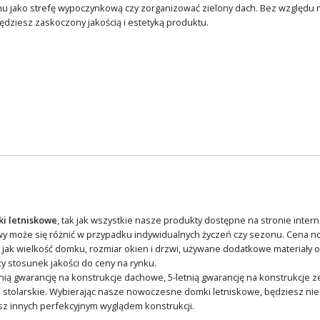
u jako strefę wypoczynkową czy zorganizować zielony dach. Bez względu na
ędziesz zaskoczony jakością i estetyką produktu.
i letniskowe
, tak jak wszystkie nasze produkty dostępne na stronie inte
wy może się różnić w przypadku indywidualnych życzeń czy sezonu. Cen
 jak wielkość domku, rozmiar okien i drzwi, używane dodatkowe materiały 
y stosunek jakości do ceny na rynku.
ią gwarancję na konstrukcje dachowe, 5-letnią gwarancję na konstrukcje z
 stolarskie. Wybierając nasze nowoczesne domki letniskowe, będziesz nie
sz innych perfekcyjnym wyglądem konstrukcji.