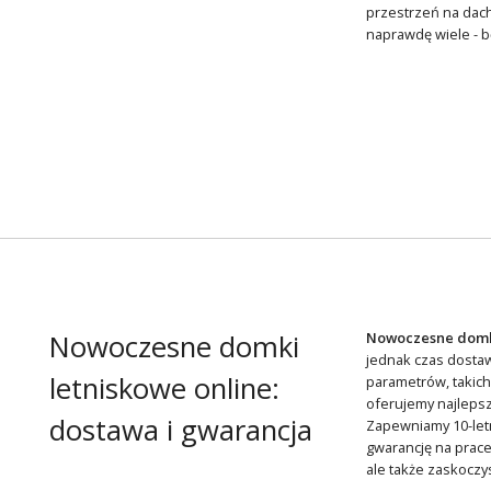
przestrzeń na dach
naprawdę wiele - b
Nowoczesne domki
Nowoczesne domk
jednak czas dosta
letniskowe online:
parametrów, takich
oferujemy najlepsz
dostawa i gwarancja
Zapewniamy 10-letn
gwarancję na prace
ale także zaskoczy