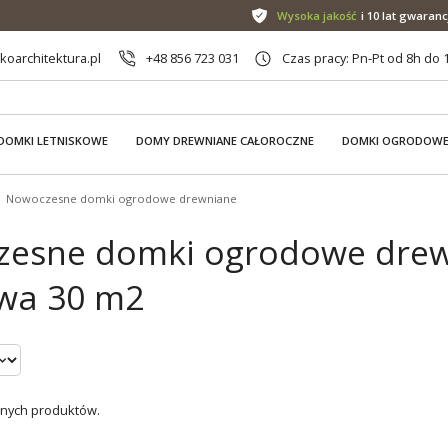
Wysoka jakość
i 10 lat gwaranc
oarchitektura.pl
+48 856 723 031
Czas pracy: Pn-Pt od 8h do 
DOMKI LETNISKOWE
DOMY DREWNIANE CAŁOROCZNE
DOMKI OGRODOW
Nowoczesne domki ogrodowe drewniane
esne domki ogrodowe drewn
wa 30 m2
dnych produktów.