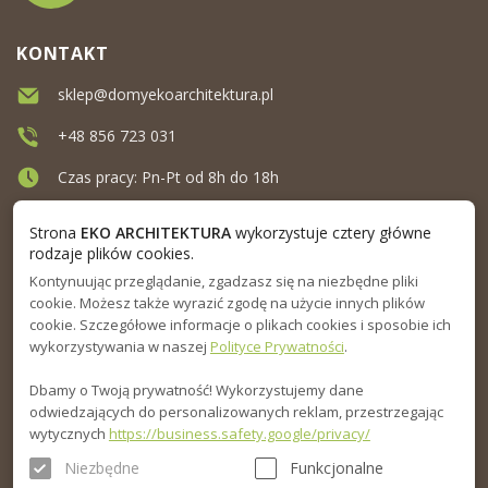
KONTAKT
sklep@domyekoarchitektura.pl
+48 856 723 031
Czas pracy: Pn-Pt od 8h do 18h
Ul. Elewatorska 10, Białystok
Strona
EKO ARCHITEKTURA
wykorzystuje cztery główne
rodzaje plików cookies.
Kontynuując przeglądanie, zgadzasz się na niezbędne pliki
MENU
cookie. Możesz także wyrazić zgodę na użycie innych plików
cookie. Szczegółowe informacje o plikach cookies i sposobie ich
INFORMACJA
wykorzystywania w naszej
Polityce Prywatności
.
Dbamy o Twoją prywatność! Wykorzystujemy dane
PORADNIK
odwiedzających do personalizowanych reklam, przestrzegając
wytycznych
https://business.safety.google/privacy/
Niezbędne
Funkcjonalne