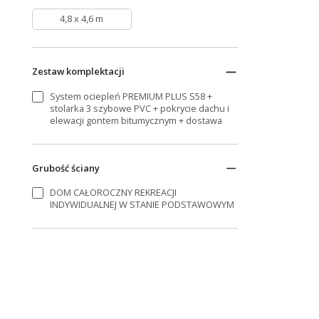
4,8 x 4,6 m
Zestaw komplektacji
System ociepleń PREMIUM PLUS S58 +
stolarka 3 szybowe PVC + pokrycie dachu i
elewacji gontem bitumycznym + dostawa
Grubość ściany
DOM CAŁOROCZNY REKREACJI
INDYWIDUALNEJ W STANIE PODSTAWOWYM