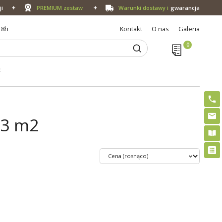
ji
PREMIUM zestaw
Warunki dostawy i
gwarancja
18h
Kontakt
O nas
Galeria
E
 3 m2