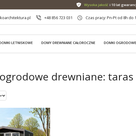
Wysoka jakość
i 10 lat gwaranc
oarchitektura.pl
+48 856 723 031
Czas pracy: Pn-Pt od 8h do 
DOMKI LETNISKOWE
DOMY DREWNIANE CAŁOROCZNE
DOMKI OGRODOW
ogrodowe drewniane: taras