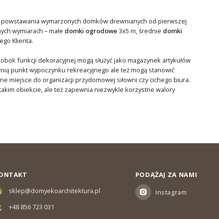
oces powstawania wymarzonych domków drewnianych od pierwszej
nych wymiarach – małe
domki ogrodowe
3x5 m, średnie
domki
go Klienta.
 obok funkcji dekoracyjnej mogą służyć jako magazynek artykułów
ią punkt wypoczynku rekreacyjnego ale też mogą stanowić
jne miejsce do organizacji przydomowej siłowni czy cichego biura.
akim obiekcie, ale też zapewnia niezwykle korzystne walory
ONTAKT
PODĄŻAJ ZA NAMI
sklep@domyekoarchitektura.pl
Instagram
+48 856 723 031