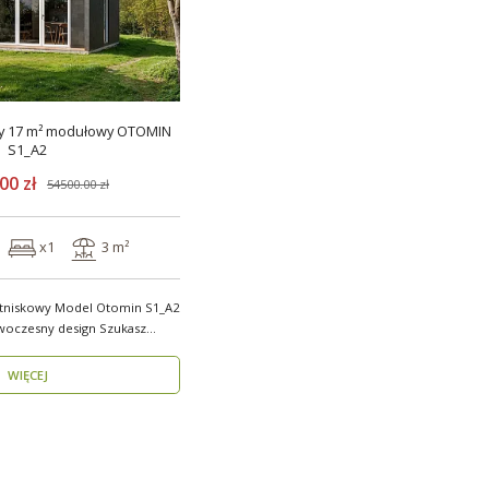
y 17 m² modułowy OTOMIN
S1_A2
00 zł
54500.00 zł
x1
3 m²
tniskowy Model Otomin S1_A2
esny design Szukasz
WIĘCEJ