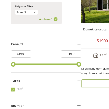
Aktywne filtry
Taras: 3 m²
Anulować
Domek całoroczn
51900.
Cena, zł
17 m²
Drewniany domek le
– szybki montaż i nowocz
funkcjo..
Taras
3 m²
Rozmiar