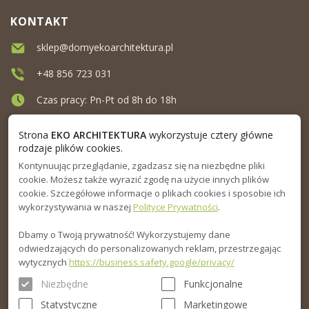
KONTAKT
sklep@domyekoarchitektura.pl
+48 856 723 031
Czas pracy: Pn-Pt od 8h do 18h
Ul. Elewatorska 10, Białystok
Strona
EKO ARCHITEKTURA
wykorzystuje cztery główne
rodzaje plików cookies.
Kontynuując przeglądanie, zgadzasz się na niezbędne pliki
MENU
cookie. Możesz także wyrazić zgodę na użycie innych plików
cookie. Szczegółowe informacje o plikach cookies i sposobie ich
INFORMACJA
wykorzystywania w naszej
Polityce Prywatności
.
Dbamy o Twoją prywatność! Wykorzystujemy dane
PORADNIK
odwiedzających do personalizowanych reklam, przestrzegając
wytycznych
https://business.safety.google/privacy/
Niezbędne
Funkcjonalne
Statystyczne
Marketingowe