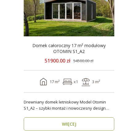
Domek całoroczny 17 m² modułowy
OTOMIN S1_A2
51900.00 zł
54500.00 zł
17 m²
x1
3 m²
Drewniany domek letniskowy Model Otomin
S1_A2 – szybki montaż i nowoczesny design
Szukasz funkcjo..
WIĘCEJ