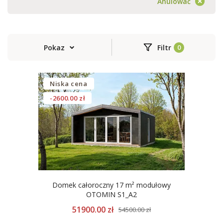
Anulować
Pokaz
Filtr
Niska cena
-2600.00 zł
Domek całoroczny 17 m² modułowy
OTOMIN S1_A2
51900.00 zł
54500.00 zł