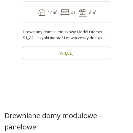
17 m²
x1
3 m²
Drewniany domek letniskowy Model Otomin
S1_A2 – szybki montaż i nowoczesny design
Szukasz funkcjo..
WIĘCEJ
Drewniane domy modułowe -
panelowe