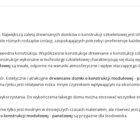
na. Największą zaletą drewnianych domków o konstrukcji szkieletowej jest i
le różnych rodzajów izolacji, zaspokajających potrzeby i preferencje każde
zawodna konstrukcja. Współczesne konstrukcje drewniane o konstrukcji szk
nstrukcje wykonane w technologii szkieletowej charakteryzują się dużą wy
lowej
są trwałe, odporne na warunki atmosferyczne i wpływ otaczającego 
r. Estetyczne i atrakcyjne
drewniane domki o konstrukcji modułowej - 
na rynku jest relatywnie niska. Innym czynnikiem wpływającym na ekonomic
wykorzystania. Do wykończenia takiego domu można stosować wszystkie inne
 nie tylko jest modnym w dzisiejszych czasach materiałem, ale również jest
o konstrukcji modułowej - panelowej
są przyjazne dla środowiska.