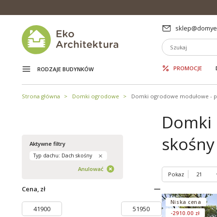
sklep@domyek
PROMOCJE
RODZAJE BUDYNKÓW
Strona główna
Domki ogrodowe
Domki ogrodowe modułowe - 
Domki 
skośny
Aktywne filtry
Typ dachu: Dach skośny
Anulować
Pokaz
Cena, zł
Niska cena
-2910.00 zł