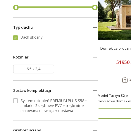
Typ dachu
Dach skośny
Domek całoroczny 2
Rozmiar
51950.
6,5 x 3,4
Zestaw komplektacji
Model Tuszyn S2_A1
System ociepleń PREMIUM PLUS S58 +
modułowy domek w zale
stolarka 3 szybowe PVC + trzykrotne
Tuszyn S2_A1 o p..
malowana elewacja + dostawa
Grubość ściany