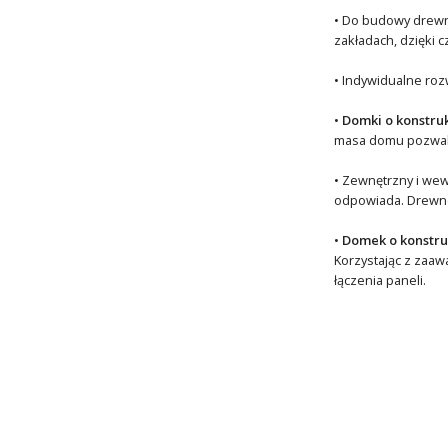
• Do budowy drewni
zakładach, dzięki
• Indywidualne roz
•
Domki o konstru
masa domu pozwala
• Zewnętrzny i wew
odpowiada. Drewno 
•
Domek o konstru
Korzystając z zaaw
łączenia paneli.