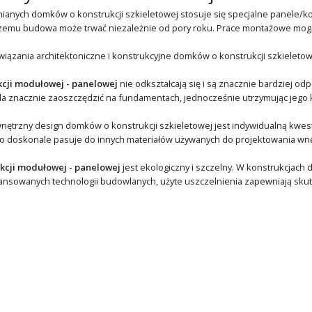
anych domków o konstrukcji szkieletowej stosuje się specjalne panele/ko
 czemu budowa może trwać niezależnie od pory roku. Prace montażowe mo
wiązania architektoniczne i konstrukcyjne domków o konstrukcji szkieletow
kcji modułowej - panelowej
nie odkształcają się i są znacznie bardziej od
 znacznie zaoszczędzić na fundamentach, jednocześnie utrzymując jego ko
nętrzny design domków o konstrukcji szkieletowej jest indywidualną kwesti
doskonale pasuje do innych materiałów używanych do projektowania wnętr
kcji modułowej - panelowej
jest ekologiczny i szczelny. W konstrukcjach
ansowanych technologii budowlanych, użyte uszczelnienia zapewniają skute