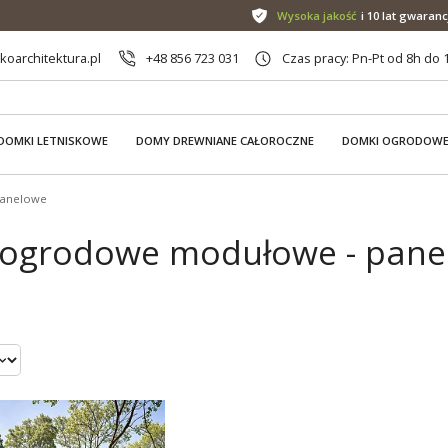
Wysoka jakość
i 10 lat gwaranc
oarchitektura.pl
+48 856 723 031
Czas pracy: Pn-Pt od 8h do 
DOMKI LETNISKOWE
DOMY DREWNIANE CAŁOROCZNE
DOMKI OGRODOW
panelowe
ogrodowe modułowe - panel