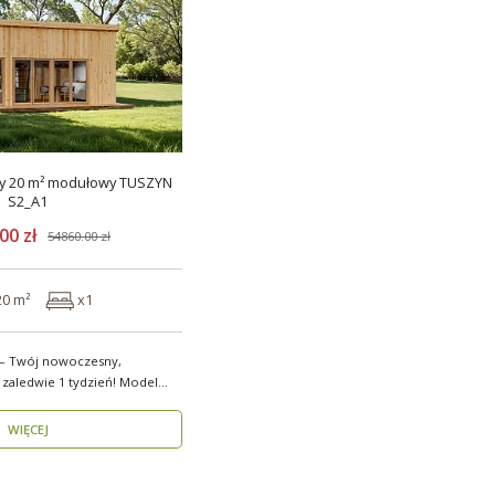
0 m² modułowy TUSZYN
S2_A1
00 zł
54860.00 zł
20 m²
x1
 – Twój nowoczesny,
dwie 1 tydzień! Model
WIĘCEJ