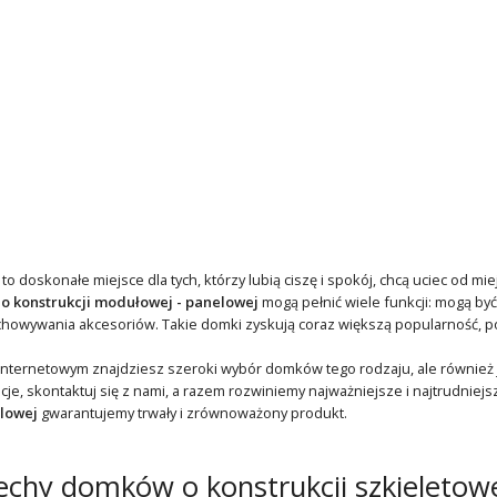
 doskonałe miejsce dla tych, którzy lubią ciszę i spokój, chcą uciec od mi
o konstrukcji modułowej - panelowej
mogą pełnić wiele funkcji: mogą by
chowywania akcesoriów. Takie domki zyskują coraz większą popularność, po
nternetowym znajdziesz szeroki wybór domków tego rodzaju, ale również j
ncje, skontaktuj się z nami, a razem rozwiniemy najważniejsze i najtrudniej
lowej
gwarantujemy trwały i zrównoważony produkt.
chy domków o konstrukcji szkieletowe