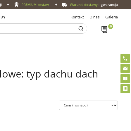
ji
PREMIUM zestaw
Warunki dostawy i
gwarancja
18h
Kontakt
O nas
Galeria
E
owe: typ dachu dach