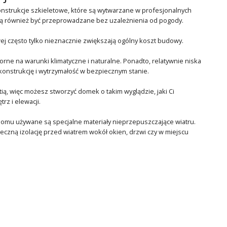
nstrukcje szkieletowe, które są wytwarzane w profesjonalnych
gą również być przeprowadzane bez uzależnienia od pogody.
ej często tylko nieznacznie zwiększają ogólny koszt budowy.
porne na warunki klimatyczne i naturalne. Ponadto, relatywnie niska
nstrukcję i wytrzymałość w bezpiecznym stanie.
ą, więc możesz stworzyć domek o takim wyglądzie, jaki Ci
z i elewacji.
 domu używane są specjalne materiały nieprzepuszczające wiatru.
czną izolację przed wiatrem wokół okien, drzwi czy w miejscu