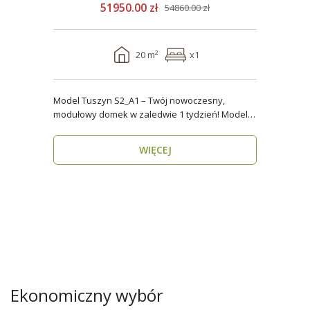
51950.00 zł
54860.00 zł
20 m²
x1
Model Tuszyn S2_A1 – Twój nowoczesny,
modułowy domek w zaledwie 1 tydzień! Model
Tuszyn S2_A1 o p..
WIĘCEJ
Ekonomiczny wybór