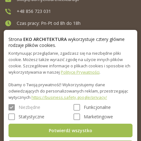
+48 856 723 031
Czas pracy: Pn-Pt od 8h do 18h
Ul. Elewatorska 10, Białystok
Strona
EKO ARCHITEKTURA
wykorzystuje cztery główne
rodzaje plików cookies.
Kontynuując przeglądanie, zgadzasz się na niezbędne pliki
MENU
cookie. Możesz także wyrazić zgodę na użycie innych plików
cookie. Szczegółowe informacje o plikach cookies i sposobie ich
INFORMACJA
wykorzystywania w naszej
Polityce Prywatności
.
Dbamy o Twoją prywatność! Wykorzystujemy dane
PORADNIK
odwiedzających do personalizowanych reklam, przestrzegając
wytycznych
https://business.safety.google/privacy/
Niezbędne
Funkcjonalne
Statystyczne
Marketingowe
Potwierdź wszystko