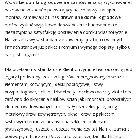
Wszystkie
domki ogrodowe na zamówienia
są wykonywane i
pakowane w sposób pozwalający na ich łatwy transport i
montaż. Zamawiając u nas
drewniane domki ogrodowe
można zyskać wyjątkowe doświadczenie budowlane ale i
niezastąpioną satysfakcję postawienia domku własnoręcznie.
Nasze zestawy w standardzie zawierają już to, co w innych
firmach stanowi już pakiet Premium i wymaga dopłaty. Tylko u
nas jest to gratis!
Dla przykładu w standardzie Klient otrzymuje hydroizolację pod
legary i podwaliny, zestaw legarów impregnowanych wraz z
elementami kotwiącymi, deski podłogowe, listwy
przypodłogowe, solidne i świetne jakościowo wkręty złote torx
zarówno do skręcania balików ścian jak i montażu pozostałych
elementów drewnianych, materiały uszczelniające, próg
metalowy drzwi zewnętrznych, okna i drzwi z pakietem
szybowym termoizolacyjnym na szkle zespolonym
(dwuszybowe), uszczelki, uszczelnienia czy też klamki, zamki z
podwójnym Kluczem. Pozwala to zaoszczędzić dla Klienta