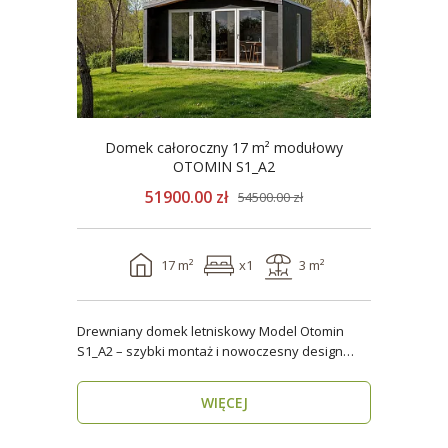
Domek całoroczny 17 m² modułowy
OTOMIN S1_A2
51900.00 zł
54500.00 zł
17 m²
x1
3 m²
Drewniany domek letniskowy Model Otomin
S1_A2 – szybki montaż i nowoczesny design
Szukasz funkcjo..
WIĘCEJ