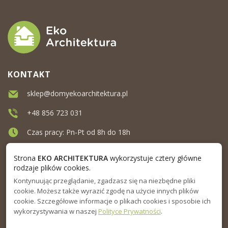
KONTAKT
sklep@domyekoarchitektura.pl
+48 856 723 031
Czas pracy: Pn-Pt od 8h do 18h
Ul. Elewatorska 10, Białystok
Strona
EKO ARCHITEKTURA
wykorzystuje cztery główne
rodzaje plików cookies.
Kontynuując przeglądanie, zgadzasz się na niezbędne pliki
MENU
cookie. Możesz także wyrazić zgodę na użycie innych plików
cookie. Szczegółowe informacje o plikach cookies i sposobie ich
INFORMACJA
wykorzystywania w naszej
Polityce Prywatności
.