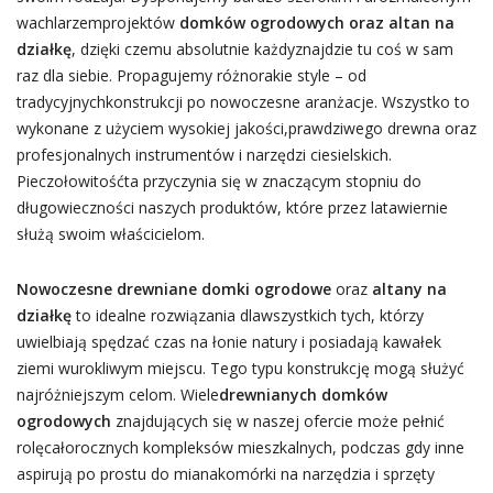
wachlarzemprojektów
domków ogrodowych oraz altan na
działkę
, dzięki czemu absolutnie każdyznajdzie tu coś w sam
raz dla siebie. Propagujemy różnorakie style – od
tradycyjnychkonstrukcji po nowoczesne aranżacje. Wszystko to
wykonane z użyciem wysokiej jakości,prawdziwego drewna oraz
profesjonalnych instrumentów i narzędzi ciesielskich.
Pieczołowitośćta przyczynia się w znaczącym stopniu do
długowieczności naszych produktów, które przez latawiernie
służą swoim właścicielom.
Nowoczesne drewniane domki ogrodowe
oraz
altany na
działkę
to idealne rozwiązania dlawszystkich tych, którzy
uwielbiają spędzać czas na łonie natury i posiadają kawałek
ziemi wurokliwym miejscu. Tego typu konstrukcję mogą służyć
najróżniejszym celom. Wiele
drewnianych domków
ogrodowych
znajdujących się w naszej ofercie może pełnić
rolęcałorocznych kompleksów mieszkalnych, podczas gdy inne
aspirują po prostu do mianakomórki na narzędzia i sprzęty