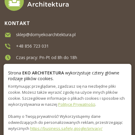
KONTAKT
sklep@domyekoarchitektura.pl
+48 856 723 031
Czas pracy: Pn-Pt od 8h do 18h
Ul. Elewatorska 10, Białystok
Strona
EKO ARCHITEKTURA
wykorzystuje cztery główne
rodzaje plików cookies.
Kontynuując przeglądanie, zgadzasz się na niezbędne pliki
MENU
cookie. Możesz także wyrazić zgodę na użycie innych plików
cookie. Szczegółowe informacje o plikach cookies i sposobie ich
INFORMACJA
wykorzystywania w naszej
Polityce Prywatności
.
Dbamy o Twoją prywatność! Wykorzystujemy dane
PORADNIK
odwiedzających do personalizowanych reklam, przestrzegając
wytycznych
https://business.safety.google/privacy/