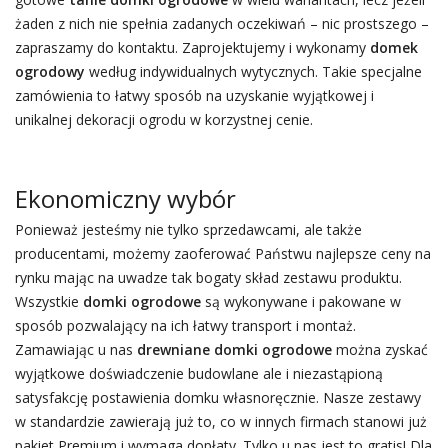
żaden z nich nie spełnia zadanych oczekiwań – nic prostszego –
zapraszamy do kontaktu. Zaprojektujemy i wykonamy
domek
ogrodowy
według indywidualnych wytycznych. Takie specjalne
zamówienia to łatwy sposób na uzyskanie wyjątkowej i
unikalnej dekoracji ogrodu w korzystnej cenie.
Ekonomiczny wybór
Ponieważ jesteśmy nie tylko sprzedawcami, ale także
producentami, możemy zaoferować Państwu najlepsze ceny na
rynku mając na uwadze tak bogaty skład zestawu produktu.
Wszystkie
domki ogrodowe
są wykonywane i pakowane w
sposób pozwalający na ich łatwy transport i montaż.
Zamawiając u nas
drewniane domki ogrodowe
można zyskać
wyjątkowe doświadczenie budowlane ale i niezastąpioną
satysfakcję postawienia domku własnoręcznie. Nasze zestawy
w standardzie zawierają już to, co w innych firmach stanowi już
pakiet Premium i wymaga dopłaty. Tylko u nas jest to gratis! Dla