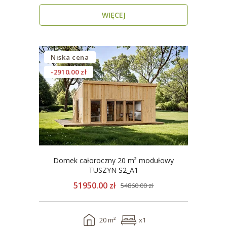
WIĘCEJ
Niska cena
-2910.00 zł
Domek całoroczny 20 m² modułowy
TUSZYN S2_A1
51950.00 zł
54860.00 zł
20 m²
x1