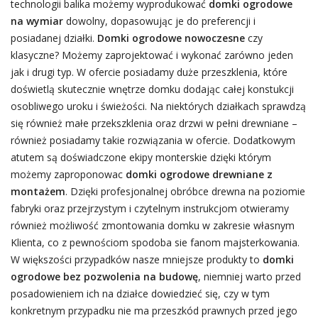
technologii balika możemy wyprodukować
domki ogrodowe
na wymiar
dowolny, dopasowując je do preferencji i
posiadanej działki.
Domki ogrodowe nowoczesne
czy
klasyczne? Możemy zaprojektować i wykonać zarówno jeden
jak i drugi typ. W ofercie posiadamy duże przeszklenia, które
doświetlą skutecznie wnętrze domku dodając całej konstukcji
osobliwego uroku i świeżości. Na niektórych działkach sprawdzą
się również małe przekszklenia oraz drzwi w pełni drewniane –
również posiadamy takie rozwiązania w ofercie. Dodatkowym
atutem są doświadczone ekipy monterskie dzięki którym
możemy zaproponowac
domki ogrodowe drewniane z
montażem
. Dzięki profesjonalnej obróbce drewna na poziomie
fabryki oraz przejrzystym i czytelnym instrukcjom otwieramy
również możliwość zmontowania domku w zakresie własnym
Klienta, co z pewnościom spodoba sie fanom majsterkowania.
W większości przypadków nasze mniejsze produkty to
domki
ogrodowe bez pozwolenia na budowę
, niemniej warto przed
posadowieniem ich na działce dowiedzieć się, czy w tym
konkretnym przypadku nie ma przeszkód prawnych przed jego