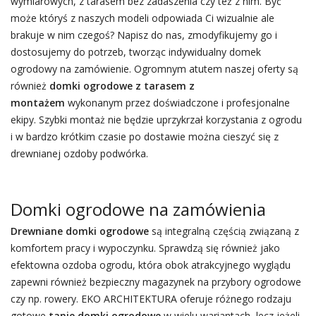
wymiarowych, z tarasem bez zadaszenia czy też z nim. Być
może któryś z naszych modeli odpowiada Ci wizualnie ale
brakuje w nim czegoś? Napisz do nas, zmodyfikujemy go i
dostosujemy do potrzeb, tworząc indywidualny domek
ogrodowy na zamówienie. Ogromnym atutem naszej oferty są
również
domki ogrodowe z tarasem z
montażem
wykonanym przez doświadczone i profesjonalne
ekipy. Szybki montaż nie będzie uprzykrzał korzystania z ogrodu
i w bardzo krótkim czasie po dostawie można cieszyć się z
drewnianej ozdoby podwórka.
Domki ogrodowe na zamówienia
Drewniane domki ogrodowe
są integralną częścią związaną z
komfortem pracy i wypoczynku. Sprawdzą się również jako
efektowna ozdoba ogrodu, która obok atrakcyjnego wyglądu
zapewni również bezpieczny magazynek na przybory ogrodowe
czy np. rowery. EKO ARCHITEKTURA oferuje różnego rodzaju
gotowe
tanie domki ogrodowe
w wielu wariantach, lecz jeżeli