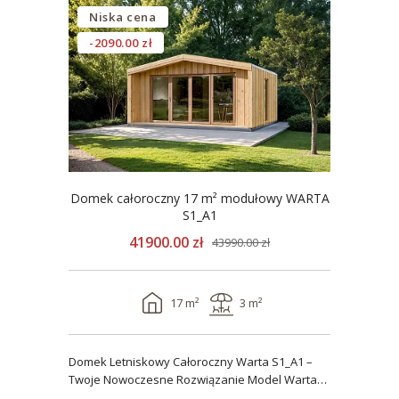
Niska cena
-2090.00 zł
Domek całoroczny 17 m² modułowy WARTA
S1_A1
41900.00 zł
43990.00 zł
17 m²
3 m²
Domek Letniskowy Całoroczny Warta S1_A1 –
Twoje Nowoczesne Rozwiązanie Model Warta
S1_A1 o powier..