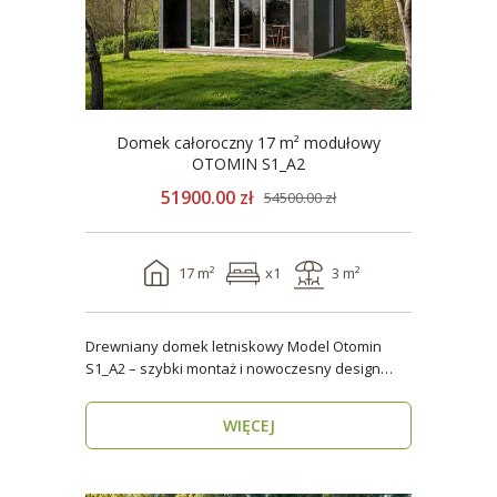
Domek całoroczny 17 m² modułowy
OTOMIN S1_A2
51900.00 zł
54500.00 zł
17 m²
x1
3 m²
Drewniany domek letniskowy Model Otomin
S1_A2 – szybki montaż i nowoczesny design
Szukasz funkcjo..
WIĘCEJ