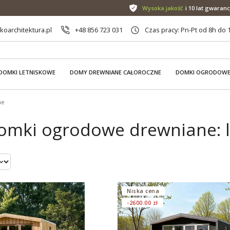
Wysoka jakość
i 10 lat gwaranc
oarchitektura.pl
+48 856 723 031
Czas pracy: Pn-Pt od 8h do 
DOMKI LETNISKOWE
DOMY DREWNIANE CAŁOROCZNE
DOMKI OGRODOW
ne
omki ogrodowe drewniane: l
Niska cena
-2600.00 zł