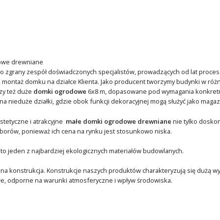
owe drewniane
 to zgrany zespół doświadczonych specjalistów, prowadzących od lat pro
 montaż domku na działce Klienta. Jako producent tworzymy budynki w róż
zy też duże
domki ogrodowe
6x8 m, dopasowane pod wymagania konkretn
na nieduże działki, gdzie obok funkcji dekoracyjnej mogą służyć jako mag
stetyczne i atrakcyjne
małe domki ogrodowe drewniane
nie tylko doskon
orów, ponieważ ich cena na rynku jest stosunkowo niska.
 to jeden z najbardziej ekologicznych materiałów budowlanych.
dna konstrukcja. Konstrukcje naszych produktów charakteryzują się dużą w
łe, odporne na warunki atmosferyczne i wpływ środowiska.