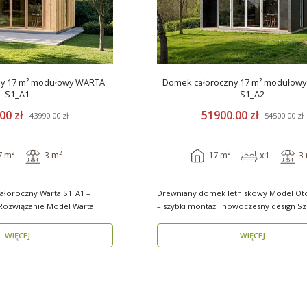
ny 17 m² modułowy WARTA
Domek całoroczny 17 m² modułow
S1_A1
S1_A2
00 zł
51900.00 zł
43990.00 zł
54500.00 zł
7 m²
3 m²
17 m²
x1
3
łoroczny Warta S1_A1 –
Drewniany domek letniskowy Model Ot
nie Model Warta
– szybki montaż i nowoczesny design Szukasz
funkcjo..
WIĘCEJ
WIĘCEJ