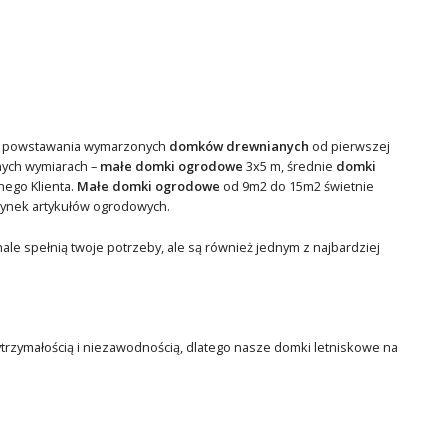
ces powstawania wymarzonych
domków drewnianych
od pierwszej
nych wymiarach –
małe domki ogrodowe
3x5 m, średnie
domki
ego Klienta.
Małe domki ogrodowe
od 9m2 do 15m2 świetnie
azynek artykułów ogrodowych.
ale spełnią twoje potrzeby, ale są również jednym z najbardziej
ytrzymałością i niezawodnością, dlatego nasze domki letniskowe na