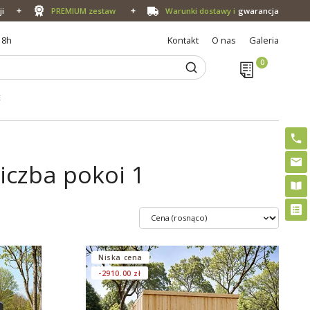
ji
PREMIUM zestaw
Warunki dostawy i
gwarancja
18h
Kontakt
O nas
Galeria
E
iczba pokoi 1
Niska cena
-2910.00 zł