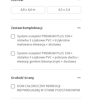
4,8 x 4,6 m
6,5 x 3,4
Zestaw komplektacji
System ociepleń PREMIUM PLUS S58 +
stolarka 3 szybowe PVC + trzykrotne
malowana elewacja + dostawa
System ociepleń PREMIUM PLUS S58 +
stolarka 3 szybowe PVC + pokrycie dachu i
elewacji gontem bitumycznym + dostawa
Grubość ściany
DOM CAŁOROCZNY REKREACJI
INDYWIDUALNEJ W STANIE PODSTAWOWYM