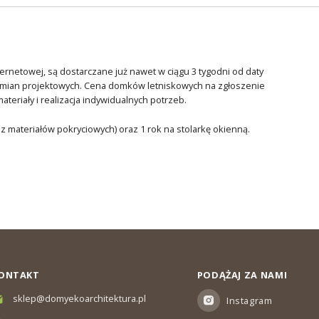
ternetowej, są dostarczane już nawet w ciągu 3 tygodni od daty
zmian projektowych. Cena domków letniskowych na zgłoszenie
eriały i realizacja indywidualnych potrzeb.
ez materiałów pokryciowych) oraz 1 rok na stolarkę okienną.
ONTAKT
PODĄŻAJ ZA NAMI
sklep@domyekoarchitektura.pl
Instagram