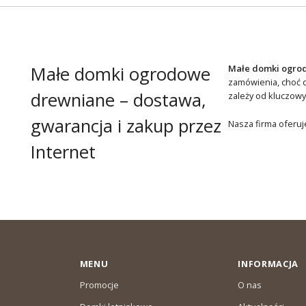
Małe domki ogrodowe
Małe domki ogro
zamówienia, choć 
drewniane – dostawa,
zależy od kluczowy
gwarancja i zakup przez
Nasza firma oferuje
Internet
MENU
INFORMACJA
Promocje
O nas