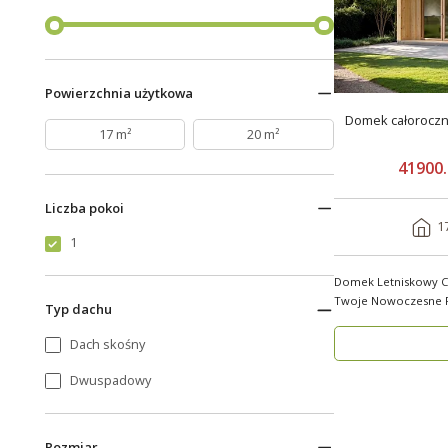
Powierzchnia użytkowa
Domek całorocz
17 m²
20 m²
41900.
Liczba pokoi
1
1
Domek Letniskowy Ca
Twoje Nowoczesne Rozwiąza
Typ dachu
S1_A1 o powier..
Dach skośny
Dwuspadowy
Rozmiar