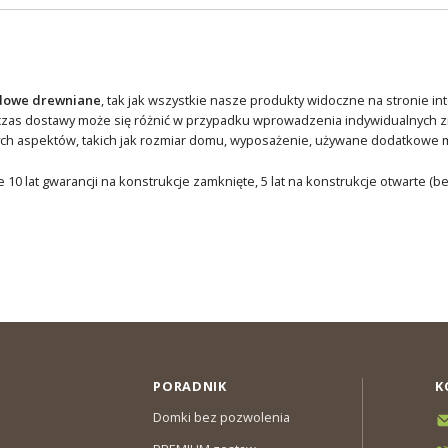
dowe drewniane
, tak jak wszystkie nasze produkty widoczne na stronie in
czas dostawy może się różnić w przypadku wprowadzenia indywidualnych 
ch aspektów, takich jak rozmiar domu, wyposażenie, używane dodatkowe mat
 10 lat gwarancji na konstrukcje zamknięte, 5 lat na konstrukcje otwarte (b
PORADNIK
K
Domki bez pozwolenia