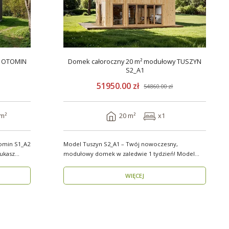
y OTOMIN
Domek całoroczny 20 m² modułowy TUSZYN
S2_A1
51950.00 zł
54860.00 zł
 m²
20 m²
x1
omin S1_A2
Model Tuszyn S2_A1 – Twój nowoczesny,
modułowy domek w zaledwie 1 tydzień! Model
Tuszyn S2_A1 o p..
WIĘCEJ