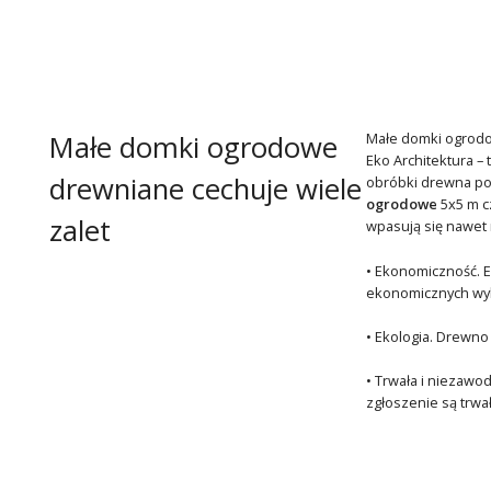
Małe domki ogrodowe
Małe domki ogrod
Eko Architektura –
drewniane cechuje wiele
obróbki drewna po
ogrodowe
5x5 m c
zalet
wpasują się nawet 
• Ekonomiczność. E
ekonomicznych wyb
• Ekologia. Drewno
• Trwała i niezawo
zgłoszenie są trwa