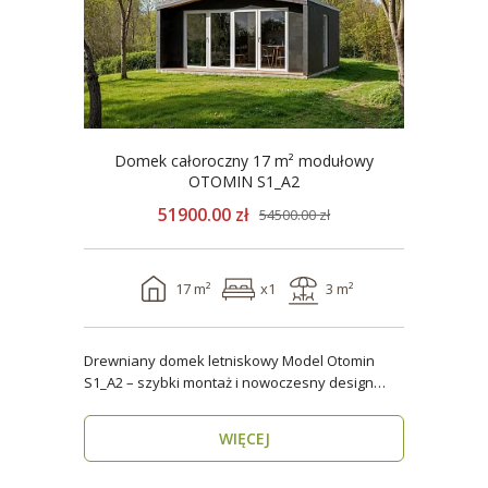
Domek całoroczny 17 m² modułowy
OTOMIN S1_A2
51900.00 zł
54500.00 zł
17 m²
x1
3 m²
Drewniany domek letniskowy Model Otomin
S1_A2 – szybki montaż i nowoczesny design
Szukasz funkcjo..
WIĘCEJ