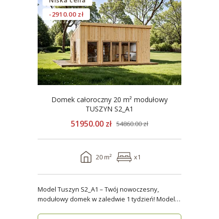
Niska cena
-2910.00 zł
Domek całoroczny 20 m² modułowy
TUSZYN S2_A1
51950.00 zł
54860.00 zł
20 m²
x1
Model Tuszyn S2_A1 – Twój nowoczesny,
modułowy domek w zaledwie 1 tydzień! Model
Tuszyn S2_A1 o p..