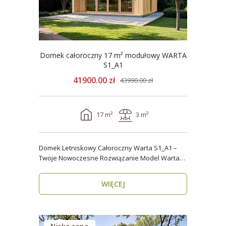
Domek całoroczny 17 m² modułowy WARTA
S1_A1
41900.00 zł
43990.00 zł
17 m²
3 m²
Domek Letniskowy Całoroczny Warta S1_A1 –
Twoje Nowoczesne Rozwiązanie Model Warta
S1_A1 o powier..
WIĘCEJ