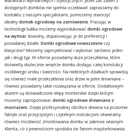
wariantach wymiarowych i stylistycznych. Jeżeli zaś żaden z
dostępnych domków nie spełnia oczekiwań zapraszamy do
kontaktu z naszymi specjalistami, pomożemy stworzyć
idealny
domek ogrodowy na zamówienie
. Pracując w
technologii balika możemy wyprodukować
domki ogrodowe
na wymiar
dowolny, dopasowując je do preferencji i
posiadanej działki.
Domki ogrodowe nowoczesne
czy
klasyczne? Możemy zaprojektować i wykonać zarówno jeden
jak i drugi typ. W ofercie posiadamy duże przeszklenia, które
doświetlą skutecznie wnętrze domku dodając całej konstukcji
osobliwego uroku i świeżości. Na niektórych działkach sprawdzą
się również małe przekszklenia oraz drzwi w pełni drewniane –
również posiadamy takie rozwiązania w ofercie. Dodatkowym
atutem są doświadczone ekipy monterskie dzięki którym
możemy zaproponowac
domki ogrodowe drewniane z
montażem
. Dzięki profesjonalnej obróbce drewna na poziomie
fabryki oraz przejrzystym i czytelnym instrukcjom otwieramy
również możliwość zmontowania domku w zakresie własnym
Klienta, co z pewnościom spodoba sie fanom majsterkowania.