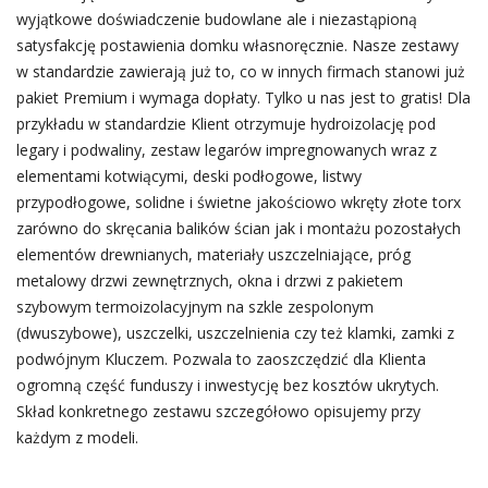
wyjątkowe doświadczenie budowlane ale i niezastąpioną
satysfakcję postawienia domku własnoręcznie. Nasze zestawy
w standardzie zawierają już to, co w innych firmach stanowi już
pakiet Premium i wymaga dopłaty. Tylko u nas jest to gratis! Dla
przykładu w standardzie Klient otrzymuje hydroizolację pod
legary i podwaliny, zestaw legarów impregnowanych wraz z
elementami kotwiącymi, deski podłogowe, listwy
przypodłogowe, solidne i świetne jakościowo wkręty złote torx
zarówno do skręcania balików ścian jak i montażu pozostałych
elementów drewnianych, materiały uszczelniające, próg
metalowy drzwi zewnętrznych, okna i drzwi z pakietem
szybowym termoizolacyjnym na szkle zespolonym
(dwuszybowe), uszczelki, uszczelnienia czy też klamki, zamki z
podwójnym Kluczem. Pozwala to zaoszczędzić dla Klienta
ogromną część funduszy i inwestycję bez kosztów ukrytych.
Skład konkretnego zestawu szczegółowo opisujemy przy
każdym z modeli.