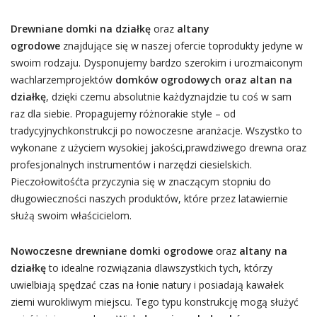
Drewniane domki na działkę
oraz
altany
ogrodowe
znajdujące się w naszej ofercie toprodukty jedyne w
swoim rodzaju. Dysponujemy bardzo szerokim i urozmaiconym
wachlarzemprojektów
domków ogrodowych oraz altan na
działkę
, dzięki czemu absolutnie każdyznajdzie tu coś w sam
raz dla siebie. Propagujemy różnorakie style – od
tradycyjnychkonstrukcji po nowoczesne aranżacje. Wszystko to
wykonane z użyciem wysokiej jakości,prawdziwego drewna oraz
profesjonalnych instrumentów i narzędzi ciesielskich.
Pieczołowitośćta przyczynia się w znaczącym stopniu do
długowieczności naszych produktów, które przez latawiernie
służą swoim właścicielom.
Nowoczesne drewniane domki ogrodowe
oraz
altany na
działkę
to idealne rozwiązania dlawszystkich tych, którzy
uwielbiają spędzać czas na łonie natury i posiadają kawałek
ziemi wurokliwym miejscu. Tego typu konstrukcję mogą służyć