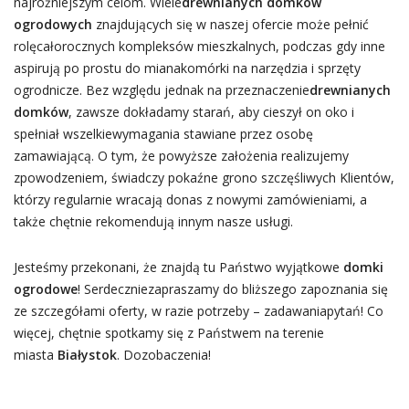
najróżniejszym celom. Wiele
drewnianych domków
ogrodowych
znajdujących się w naszej ofercie może pełnić
rolęcałorocznych kompleksów mieszkalnych, podczas gdy inne
aspirują po prostu do mianakomórki na narzędzia i sprzęty
ogrodnicze. Bez względu jednak na przeznaczenie
drewnianych
domków
, zawsze dokładamy starań, aby cieszył on oko i
spełniał wszelkiewymagania stawiane przez osobę
zamawiającą. O tym, że powyższe założenia realizujemy
zpowodzeniem, świadczy pokaźne grono szczęśliwych Klientów,
którzy regularnie wracają donas z nowymi zamówieniami, a
także chętnie rekomendują innym nasze usługi.
Jesteśmy przekonani, że znajdą tu Państwo wyjątkowe
domki
ogrodowe
! Serdeczniezapraszamy do bliższego zapoznania się
ze szczegółami oferty, w razie potrzeby – zadawaniapytań! Co
więcej, chętnie spotkamy się z Państwem na terenie
miasta
Białystok
. Dozobaczenia!