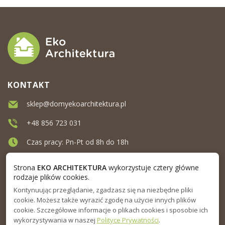
KONTAKT
sklep@domyekoarchitektura.pl
+48 856 723 031
Czas pracy: Pn-Pt od 8h do 18h
Ul. Elewatorska 10, Białystok
Strona
EKO ARCHITEKTURA
wykorzystuje cztery główne
rodzaje plików cookies.
Kontynuując przeglądanie, zgadzasz się na niezbędne pliki
MENU
cookie. Możesz także wyrazić zgodę na użycie innych plików
cookie. Szczegółowe informacje o plikach cookies i sposobie ich
INFORMACJA
wykorzystywania w naszej
Polityce Prywatności
.