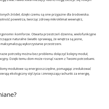
ych źródeł, dzięki czemu są one przyjazne dla środowiska.
lgotność powietrza, tworząc zdrowy mikroklimat wewnątrz,
rgonomii i komforcie. Otwarta przestrzeń dzienna, wielofunkcyjne
zające naturalne światło sprawiają, że wnętrza są jasne,
e maksymalizują wykorzystanie przestrzeni.
razie potrzeby można bez problemu dołączyć kolejny moduł,
reacyjny. Dzięki temu dom może rosnąć razem z Twoimi potrzebami.
sze domy modułowe są energooszczędne, pomagając zredukować
rają ekologiczny styl życia i zmniejszają rachunki za energię,
iane?