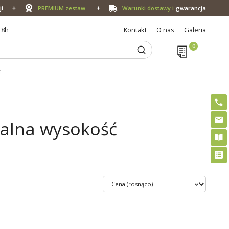
ji
PREMIUM zestaw
Warunki dostawy i
gwarancja
18h
Kontakt
O nas
Galeria
E
alna wysokość
m