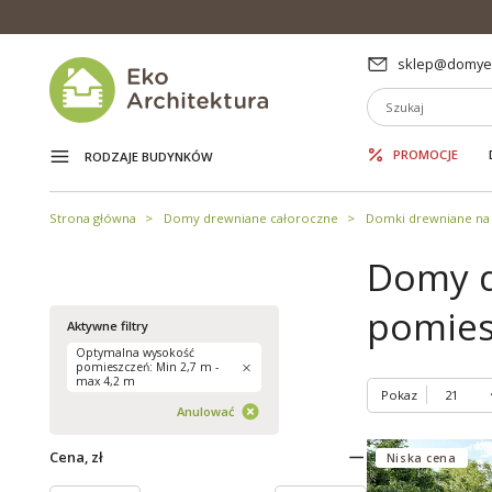
sklep@domyek
PROMOCJE
RODZAJE BUDYNKÓW
Strona główna
Domy drewniane całoroczne
Domki drewniane na 
Domy d
pomies
Aktywne filtry
Optymalna wysokość
pomieszczeń: Min 2,7 m -
max 4,2 m
Pokaz
Anulować
Cena, zł
Niska cena