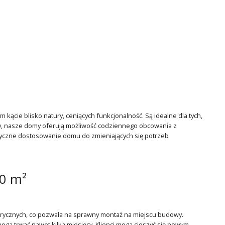
cie blisko natury, ceniących funkcjonalność. Są idealne dla tych,
ry, nasze domy oferują możliwość codziennego obcowania z
astyczne dostosowanie domu do zmieniających się potrzeb
0 m²
ycznych, co pozwala na sprawny montaż na miejscu budowy.
ogą trwać nawet kilka miesięcy. Klienci mogą cieszyć się nowym