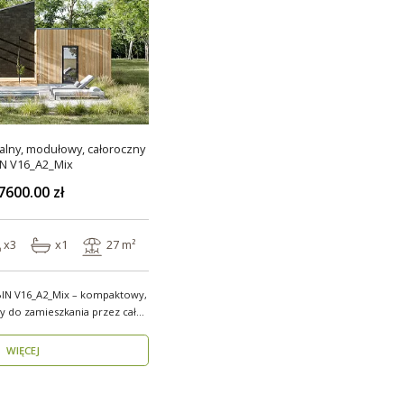
lny, modułowy, całoroczny
N V16_A2_Mix
7600.00 zł
x3
x1
27 m²
N V16_A2_Mix – kompaktowy,
y do zamieszkania przez cały
WIĘCEJ