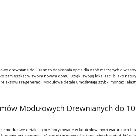
e drewniane do 100 m² to doskonała opcja dla osób marzących o własnym ką
ko zamieszkać w swoim nowym domu. Dzięki swojej lokalizacji blisko natu
ja relaksowi i regeneracji. Modułowe detale umożliwiają szybki montaż i el
omów Modułowych Drewnianych do 10
sze modułowe detale są prefabrykowane w kontrolowanych warunkach fabr
 budowy jest znacznie krótszy niż w przypadku tradycyjnych metod, które m