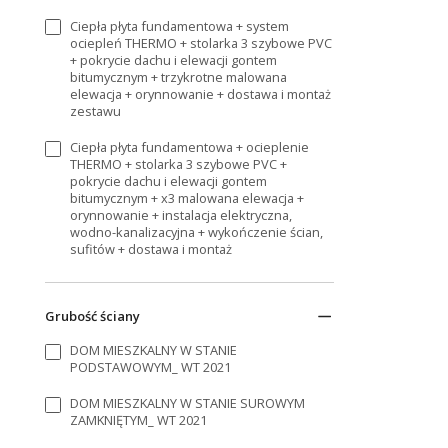
Ciepła płyta fundamentowa + system
ociepleń THERMO + stolarka 3 szybowe PVC
+ pokrycie dachu i elewacji gontem
bitumycznym + trzykrotne malowana
elewacja + orynnowanie + dostawa i montaż
zestawu
Ciepła płyta fundamentowa + ocieplenie
THERMO + stolarka 3 szybowe PVC +
pokrycie dachu i elewacji gontem
bitumycznym + x3 malowana elewacja +
orynnowanie + instalacja elektryczna,
wodno-kanalizacyjna + wykończenie ścian,
sufitów + dostawa i montaż
Grubość ściany
DOM MIESZKALNY W STANIE
PODSTAWOWYM_ WT 2021
DOM MIESZKALNY W STANIE SUROWYM
ZAMKNIĘTYM_ WT 2021