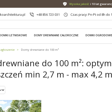
Wysoka jakość
i 10 lat gwaranc
oarchitektura.pl
+48 856 723 031
Czas pracy: Pn-Pt od 8h do 
DOMKI LETNISKOWE
DOMY DREWNIANE CAŁOROCZNE
DOMKI OGRODOW
zgłoszenie
Domy drewniane do 100 m²
rewniane do 100 m²: optym
zczeń min 2,7 m - max 4,2 