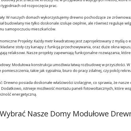
 tygodniach od rozpoczęcia prac.
iały: W naszych domach wykorzystujemy drewno pochodzące ze zrównoważon
ał budowlany nie tylko doskonale izoluje cieplnie, ale również reguluje wi
emu samopoczuciu mieszkańców.
nomiczne Projekty: Każdy metr kwadratowy jest zaprojektowany z myślą o e
ozkładane stoły czy kanapy z funkcją przechowywania, oraz duże okna wpuszc
yjają relaksowi. Nasze projekty zapewniają funkcjonalne rozwiązania, któr
udowy: Modułowa konstrukcja umożliwia łatwą rozbudowę w przyszłości. W 
pomieszczenia, takie jak sypialnia, biuro do pracy zdalnej, czy pokój rek
: Drewno posiada doskonałe właściwości izolacyjne, co sprawia, że na
Dodatkowo, istnieje możliwość montażu paneli fotowoltaicznych, które wspie
eżność energetyczną.
 Wybrać Nasze Domy Modułowe Drewn