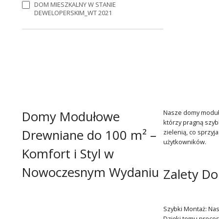
DOM MIESZKALNY W STANIE
DEWELOPERSKIM_WT 2021
Domy Modułowe
Nasze domy modułow
którzy pragną szyb
Drewniane do 100 m² –
zielenią, co sprzy
użytkowników.
Komfort i Styl w
Nowoczesnym Wydaniu
Zalety D
Szybki Montaż: Na
Dzięki temu proces