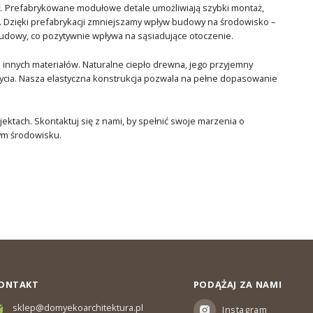
. Prefabrykowane modułowe detale umożliwiają szybki montaż,
. Dzięki prefabrykacji zmniejszamy wpływ budowy na środowisko –
udowy, co pozytywnie wpływa na sąsiadujące otoczenie.
innych materiałów. Naturalne ciepło drewna, jego przyjemny
życia. Nasza elastyczna konstrukcja pozwala na pełne dopasowanie
ktach. Skontaktuj się z nami, by spełnić swoje marzenia o
ym środowisku.
ONTAKT
PODĄŻAJ ZA NAMI
sklep@domyekoarchitektura.pl
Instagram