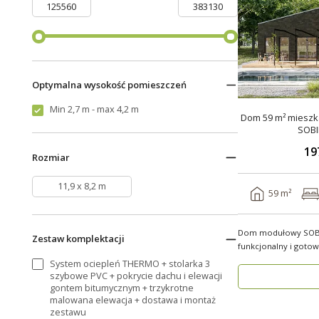
Optymalna wysokość pomieszczeń
Min 2,7 m - max 4,2 m
Dom 59 m² mieszka
SOBI
19
Rozmiar
11,9 x 8,2 m
59 m²
Dom modułowy SOBI
Zestaw komplektacji
funkcjonalny i gotow
rok ..
System ociepleń THERMO + stolarka 3
szybowe PVC + pokrycie dachu i elewacji
gontem bitumycznym + trzykrotne
malowana elewacja + dostawa i montaż
zestawu