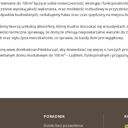
wniane do 100 m² łączą w sobie nowoczesność, ekologię i funkcjonalność
ześnie wysoką jakość wykonania, oraz możliwość rozbudowy w przyszłości
 odpadów budowlanych, redukujemy hałas oraz czas spędzony na miejscu b
my tworzą unikalną atmosferę, której trudno doszukać się w budynkach z 
wości termiczne sprawiają, że domy te oferują niepowtarzalne warunki do 
b oraz stylu życia mieszkańców, co sprawia, że każdy dom jest wyjątkowy.
nę www.domkiekoarchitektura.pl, aby dowiedzieć się więcej o naszych proje
nianym domu modułowym do 100 m² – szybkim, funkcjonalnym i przyjazn
PORADNIK
K
Domki bez pozwolenia