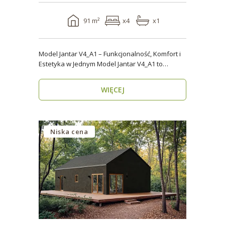
91 m²
x4
x1
Model Jantar V4_A1 – Funkcjonalność, Komfort i
Estetyka w Jednym Model Jantar V4_A1 to
nowoczesny..
WIĘCEJ
Niska cena