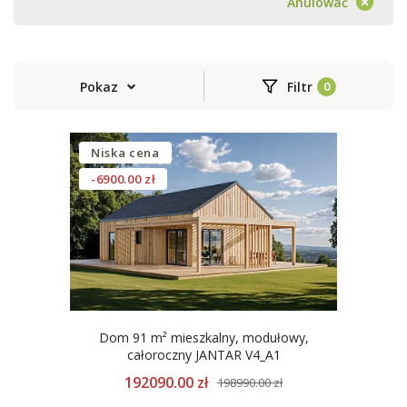
Anulować
Pokaz
Filtr
Niska cena
-6900.00 zł
Dom 91 m² mieszkalny, modułowy,
całoroczny JANTAR V4_A1
192090.00 zł
198990.00 zł