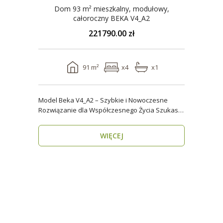
Dom 93 m² mieszkalny, modułowy,
całoroczny BEKA V4_A2
221790.00 zł
91 m²
x4
x1
Model Beka V4_A2 – Szybkie i Nowoczesne
Rozwiązanie dla Współczesnego Życia Szukasz
domu, który z..
WIĘCEJ