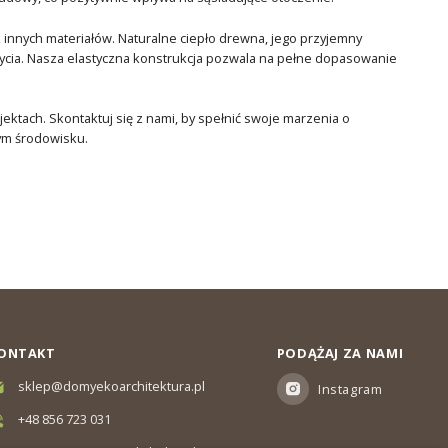
innych materiałów. Naturalne ciepło drewna, jego przyjemny
życia. Nasza elastyczna konstrukcja pozwala na pełne dopasowanie
ktach. Skontaktuj się z nami, by spełnić swoje marzenia o
ym środowisku.
ONTAKT
PODĄŻAJ ZA NAMI
sklep@domyekoarchitektura.pl
Instagram
+48 856 723 031