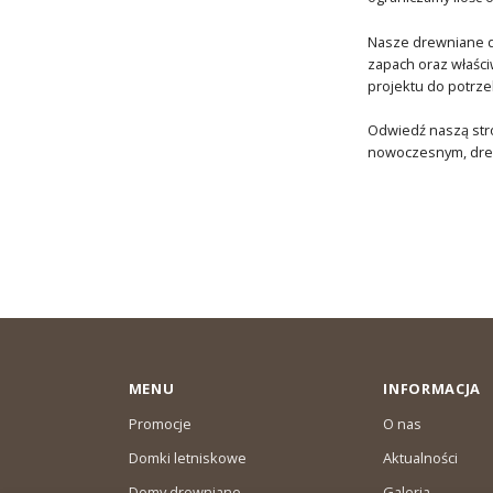
Nasze drewniane do
zapach oraz właści
projektu do potrze
Odwiedź naszą stro
nowoczesnym, drew
MENU
INFORMACJA
Promocje
O nas
Domki letniskowe
Aktualności
Domy drewniane
Galeria