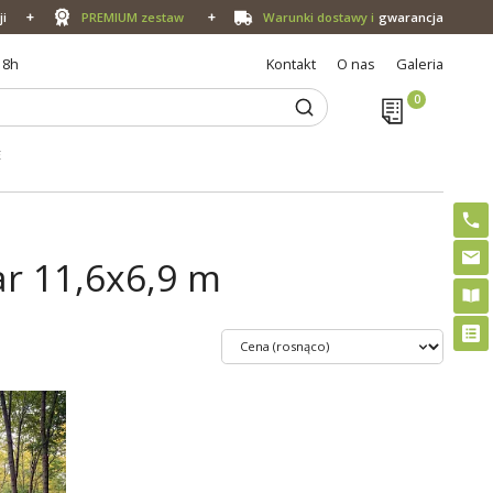
ji
PREMIUM zestaw
Warunki dostawy i
gwarancja
18h
Kontakt
O nas
Galeria
E
r 11,6x6,9 m