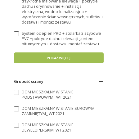
trzykrotne malowana elewacja + pokrycie
dachu i orynnowanie + instalacja
elektryczna, wodno-kanalizacyjna +
wykończenie ścian wewnętrznych, sufitów +
dostawa i montaż zestawu
System ociepleń PRO + stolarka 3 szybowe
PVC +pokrycie dachu i elewacji gontem
bitumycznym + dostawa i montaż zestawu
POKAŻ WIĘCEJ
Grubość ściany
DOM MIESZKALNY W STANIE
PODSTAWOWYM_ WT 2021
DOM MIESZKALNY W STANIE SUROWYM
ZAMKNIĘTYM_ WT 2021
DOM MIESZKALNY W STANIE
DEWELOPERSKIM_WT 2021