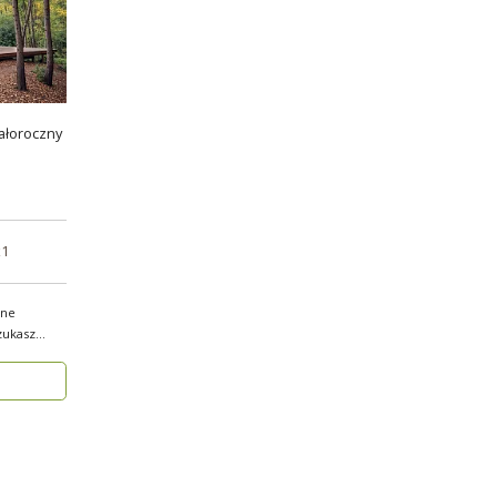
ałoroczny
x1
sne