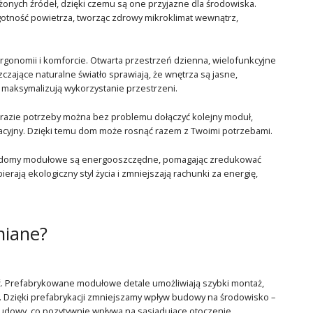
ych źródeł, dzięki czemu są one przyjazne dla środowiska.
lgotność powietrza, tworząc zdrowy mikroklimat wewnątrz,
rgonomii i komforcie. Otwarta przestrzeń dzienna, wielofunkcyjne
zające naturalne światło sprawiają, że wnętrza są jasne,
e maksymalizują wykorzystanie przestrzeni.
razie potrzeby można bez problemu dołączyć kolejny moduł,
reacyjny. Dzięki temu dom może rosnąć razem z Twoimi potrzebami.
sze domy modułowe są energooszczędne, pomagając zredukować
rają ekologiczny styl życia i zmniejszają rachunki za energię,
iane?
. Prefabrykowane modułowe detale umożliwiają szybki montaż,
. Dzięki prefabrykacji zmniejszamy wpływ budowy na środowisko –
udowy, co pozytywnie wpływa na sąsiadujące otoczenie.