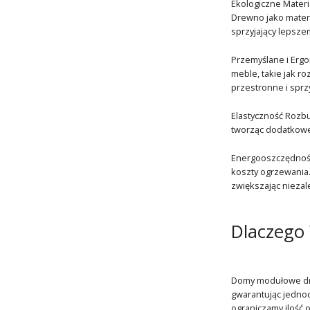
Ekologiczne Mater
Drewno jako materi
sprzyjający lepsz
Przemyślane i Ergo
meble, takie jak r
przestronne i sprz
Elastyczność Rozb
tworząc dodatkowe 
Energooszczędność
koszty ogrzewania. 
zwiększając niezal
Dlaczego
Domy modułowe dre
gwarantując jednoc
ograniczamy ilość