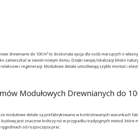
e drewniane do 100 m² to doskonała opcja dla osób marzących o własnym ką
ko zamieszkać w swoim nowym domu. Dzięki swojej lokalizacji blisko natu
ja relaksowi i regeneracji. Modułowe detale umożliwiają szybki montaż i el
omów Modułowych Drewnianych do 10
sze modułowe detale są prefabrykowane w kontrolowanych warunkach fabr
 budowy jest znacznie krótszy niż w przypadku tradycyjnych metod, które m
 tygodniach od rozpoczęcia prac.