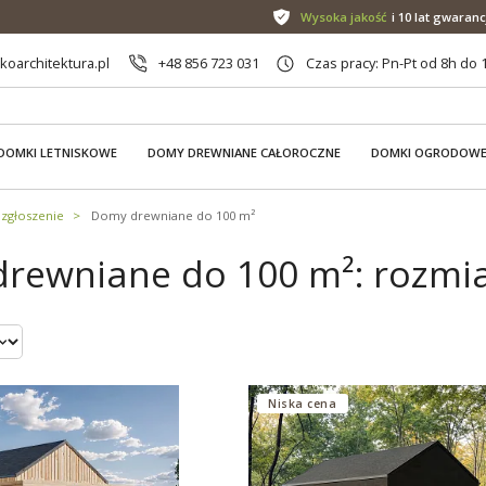
Wysoka jakość
i 10 lat gwaranc
oarchitektura.pl
+48 856 723 031
Czas pracy: Pn-Pt od 8h do 
DOMKI LETNISKOWE
DOMY DREWNIANE CAŁOROCZNE
DOMKI OGRODOW
zgłoszenie
Domy drewniane do 100 m²
rewniane do 100 m²: rozmia
Niska cena