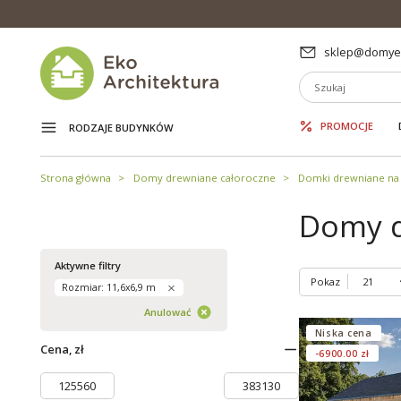
sklep@domyek
PROMOCJE
RODZAJE BUDYNKÓW
Strona główna
Domy drewniane całoroczne
Domki drewniane na 
Domy d
Aktywne filtry
Pokaz
Rozmiar: 11,6x6,9 m
Anulować
Niska cena
Cena, zł
-6900.00 zł