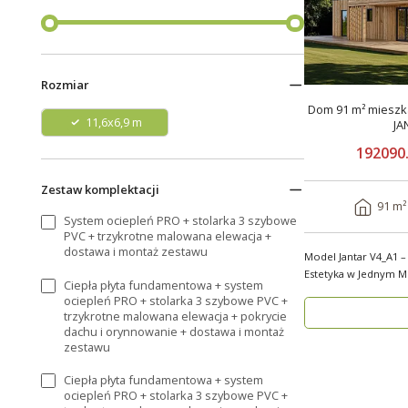
Rozmiar
Dom 91 m² mieszka
11,6x6,9 m
JA
192090.
Zestaw komplektacji
91 m²
System ociepleń PRO + stolarka 3 szybowe
PVC + trzykrotne malowana elewacja +
dostawa i montaż zestawu
Model Jantar V4_A1 –
Estetyka w Jednym Model Jantar V4_A1 to
Ciepła płyta fundamentowa + system
nowoczesny..
ociepleń PRO + stolarka 3 szybowe PVC +
trzykrotne malowana elewacja + pokrycie
dachu i orynnowanie + dostawa i montaż
zestawu
Ciepła płyta fundamentowa + system
ociepleń PRO + stolarka 3 szybowe PVC +