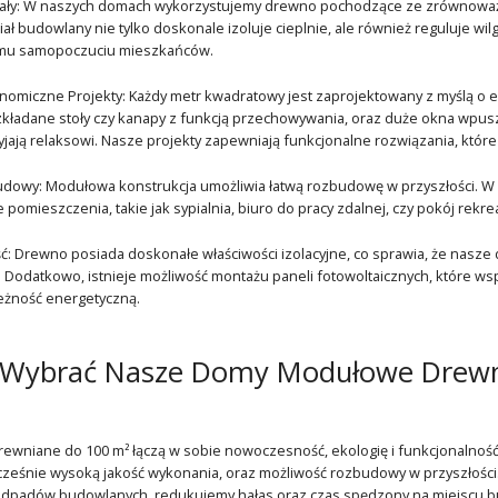
iały: W naszych domach wykorzystujemy drewno pochodzące ze zrównoważon
ał budowlany nie tylko doskonale izoluje cieplnie, ale również reguluje wi
emu samopoczuciu mieszkańców.
nomiczne Projekty: Każdy metr kwadratowy jest zaprojektowany z myślą o e
ozkładane stoły czy kanapy z funkcją przechowywania, oraz duże okna wpuszc
yjają relaksowi. Nasze projekty zapewniają funkcjonalne rozwiązania, któr
udowy: Modułowa konstrukcja umożliwia łatwą rozbudowę w przyszłości. W 
pomieszczenia, takie jak sypialnia, biuro do pracy zdalnej, czy pokój rek
: Drewno posiada doskonałe właściwości izolacyjne, co sprawia, że na
Dodatkowo, istnieje możliwość montażu paneli fotowoltaicznych, które wspie
eżność energetyczną.
 Wybrać Nasze Domy Modułowe Drewn
wniane do 100 m² łączą w sobie nowoczesność, ekologię i funkcjonalność
ześnie wysoką jakość wykonania, oraz możliwość rozbudowy w przyszłości
 odpadów budowlanych, redukujemy hałas oraz czas spędzony na miejscu b