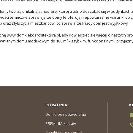
my tworzą unikalną atmosferę, której trudno doszukać się w budynkach z 
wości termiczne sprawiają, że domy te oferują niepowtarzalne warunki do 
b oraz stylu życia mieszkańców, co sprawia, że każdy dom jest wyjątkowy.
nę www.domkiekoarchitektura.pl, aby dowiedzieć się więcej o naszych proje
nianym domu modułowym do 100 m² – szybkim, funkcjonalnym i przyjazn
PORADNIK
K
Domki bez pozwolenia
PREMIUM zestaw
Szybki i łatwy montaż