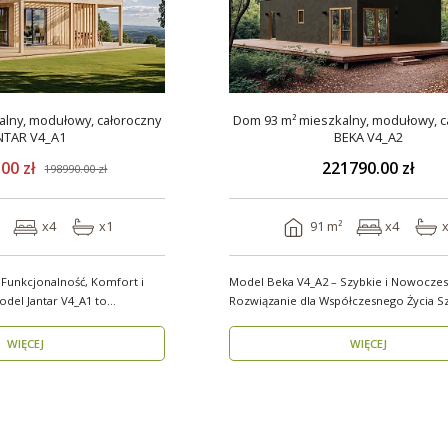
lny, modułowy, całoroczny
Dom 93 m² mieszkalny, modułowy, c
NTAR V4_A1
BEKA V4_A2
00 zł
221790.00 zł
198990.00 zł
x4
x1
91 m²
x4
 Funkcjonalność, Komfort i
Model Beka V4_A2 – Szybkie i Nowocze
Rozwiązanie dla Współczesnego Życia Szukasz
domu, który z..
WIĘCEJ
WIĘCEJ