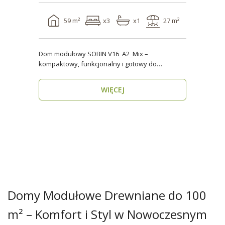
59 m²
x3
x1
27 m²
Dom modułowy SOBIN V16_A2_Mix –
kompaktowy, funkcjonalny i gotowy do
zamieszkania przez cały rok ..
WIĘCEJ
Domy Modułowe Drewniane do 100
m² – Komfort i Styl w Nowoczesnym