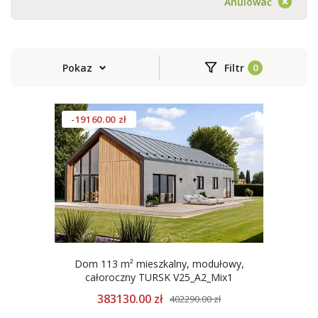
Anulować
Pokaz
Filtr
-19160.00 zł
Dom 113 m² mieszkalny, modułowy,
całoroczny TURSK V25_A2_Mix1
383130.00 zł
402290.00 zł