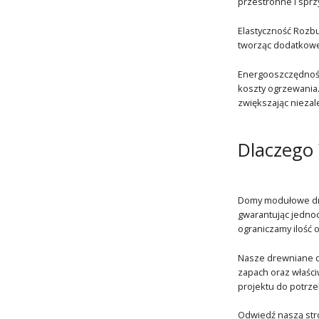
przestronne i sprz
Elastyczność Rozb
tworząc dodatkowe 
Energooszczędność
koszty ogrzewania. 
zwiększając niezal
Dlaczego
Domy modułowe dre
gwarantując jednoc
ograniczamy ilość
Nasze drewniane do
zapach oraz właści
projektu do potrze
Odwiedź naszą stro