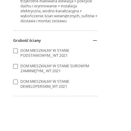
trzykrotne malowana elewacja + pokrycie
dachu i orynnowanie + instalacja
elektryczna, wodno-kanalizacyjna +
wykończenie ścian wewnętrznych, sufitów +
dostawa i montaż zestawu
Grubość ściany
DOM MIESZKALNY W STANIE
PODSTAWOWYM_ WT 2021
DOM MIESZKALNY W STANIE SUROWYM
ZAMKNIĘTYM_ WT 2021
DOM MIESZKALNY W STANIE
DEWELOPERSKIM_WT 2021