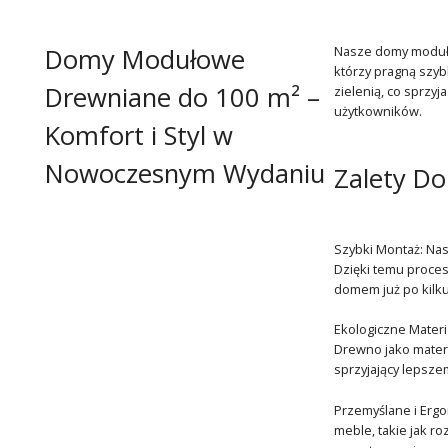
Domy Modułowe
Nasze domy modułow
którzy pragną szyb
Drewniane do 100 m² –
zielenią, co sprzy
użytkowników.
Komfort i Styl w
Nowoczesnym Wydaniu
Zalety D
Szybki Montaż: Na
Dzięki temu proces
domem już po kilku
Ekologiczne Mater
Drewno jako materi
sprzyjający lepsz
Przemyślane i Ergo
meble, takie jak r