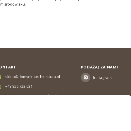
ym środowisku.
ONTAKT
PODĄŻAJ ZA NAMI
sklep@domyekoarchitektura.pl
Instagram
+48 856 723 031
Czas pracy: Pn-Pt od 8h do 18h
Ul. Elewatorska 10, Białystok