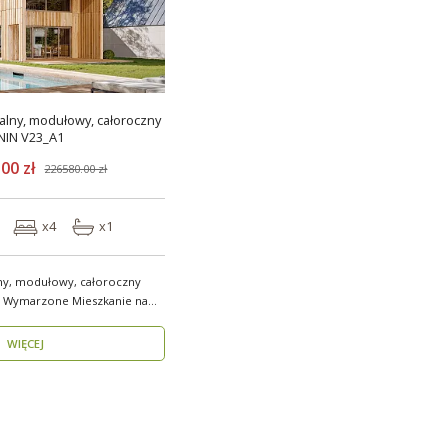
lny, modułowy, całoroczny
NIN V23_A1
00 zł
226580.00 zł
x4
x1
ny, modułowy, całoroczny
e Wymarzone Mieszkanie na
WIĘCEJ