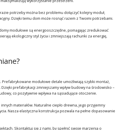
e maksymalizują wykorzystanie przestrzeni.
razie potrzeby można bez problemu dołączyć kolejny moduł,
reacyjny. Dzięki temu dom może rosnąć razem z Twoimi potrzebami.
sze domy modułowe są energooszczędne, pomagając zredukować
rają ekologiczny styl życia i zmniejszają rachunki za energię,
iane?
. Prefabrykowane modułowe detale umożliwiają szybki montaż,
. Dzięki prefabrykacji zmniejszamy wpływ budowy na środowisko –
udowy, co pozytywnie wpływa na sąsiadujące otoczenie.
innych materiałów. Naturalne ciepło drewna, jego przyjemny
życia. Nasza elastyczna konstrukcja pozwala na pełne dopasowanie
ktach. Skontaktuj się z nami, by spełnić swoje marzenia o