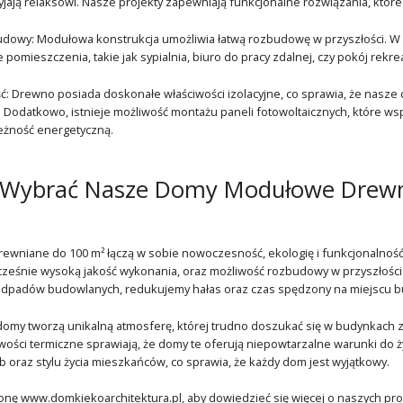
yjają relaksowi. Nasze projekty zapewniają funkcjonalne rozwiązania, któr
udowy: Modułowa konstrukcja umożliwia łatwą rozbudowę w przyszłości. W 
pomieszczenia, takie jak sypialnia, biuro do pracy zdalnej, czy pokój rek
: Drewno posiada doskonałe właściwości izolacyjne, co sprawia, że na
Dodatkowo, istnieje możliwość montażu paneli fotowoltaicznych, które wspie
eżność energetyczną.
 Wybrać Nasze Domy Modułowe Drewn
wniane do 100 m² łączą w sobie nowoczesność, ekologię i funkcjonalność
ześnie wysoką jakość wykonania, oraz możliwość rozbudowy w przyszłości
 odpadów budowlanych, redukujemy hałas oraz czas spędzony na miejscu b
my tworzą unikalną atmosferę, której trudno doszukać się w budynkach z 
wości termiczne sprawiają, że domy te oferują niepowtarzalne warunki do 
b oraz stylu życia mieszkańców, co sprawia, że każdy dom jest wyjątkowy.
nę www.domkiekoarchitektura.pl, aby dowiedzieć się więcej o naszych proje