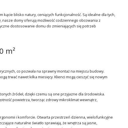
cie blisko natury, ceniących funkcjonalność. Są idealne dla tych,
ry, nasze domy oferują możliwość codziennego obcowania z
astyczne dostosowanie domu do zmieniających się potrzeb
0 m²
ycznych, co pozwala na sprawny montaż na miejscu budowy.
ogą trwać nawet kilka miesięcy. Klienci mogą cieszyć się nowym
ych źródeł, dzięki czemu są one przyjazne dla środowiska.
lgotność powietrza, tworząc zdrowy mikroklimat wewnątrz,
rgonomii i komforcie. Otwarta przestrzeń dzienna, wielofunkcyjne
zające naturalne światło sprawiają, że wnętrza są jasne,