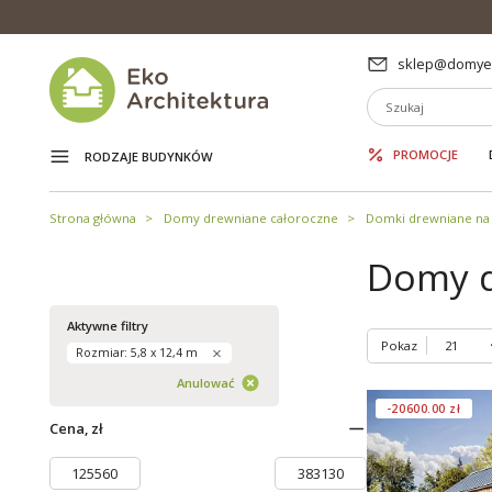
sklep@domyek
PROMOCJE
RODZAJE BUDYNKÓW
Strona główna
Domy drewniane całoroczne
Domki drewniane na 
Domy d
Aktywne filtry
Pokaz
Rozmiar: 5,8 x 12,4 m
Anulować
-20600.00 zł
Cena, zł