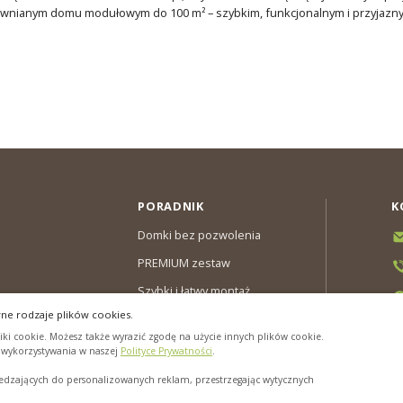
nianym domu modułowym do 100 m² – szybkim, funkcjonalnym i przyjazn
PORADNIK
K
Domki bez pozwolenia
PREMIUM zestaw
Szybki i łatwy montaż
ne rodzaje plików cookies.
y & Gwarancja
ki cookie. Możesz także wyrazić zgodę na użycie innych plików cookie.
cookies”
h wykorzystywania w naszej
Polityce Prywatności
.
zających do personalizowanych reklam, przestrzegając wytycznych