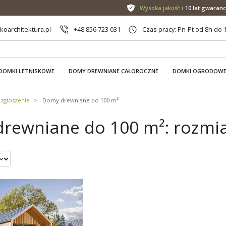
Wysoka jakość
i 10 lat gwaranc
oarchitektura.pl
+48 856 723 031
Czas pracy: Pn-Pt od 8h do 
DOMKI LETNISKOWE
DOMY DREWNIANE CAŁOROCZNE
DOMKI OGRODOW
zgłoszenie
Domy drewniane do 100 m²
rewniane do 100 m²: rozmiar