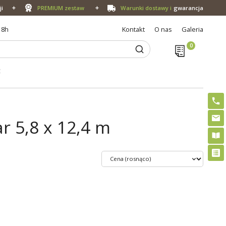
ji
PREMIUM zestaw
Warunki dostawy i
gwarancja
18h
Kontakt
O nas
Galeria
E
 5,8 x 12,4 m