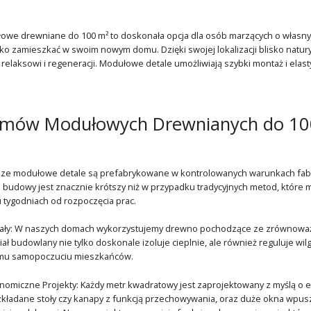
e drewniane do 100 m² to doskonała opcja dla osób marzących o własnym ką
ko zamieszkać w swoim nowym domu. Dzięki swojej lokalizacji blisko natu
ja relaksowi i regeneracji. Modułowe detale umożliwiają szybki montaż i el
omów Modułowych Drewnianych do 10
sze modułowe detale są prefabrykowane w kontrolowanych warunkach fabr
 budowy jest znacznie krótszy niż w przypadku tradycyjnych metod, które m
 tygodniach od rozpoczęcia prac.
iały: W naszych domach wykorzystujemy drewno pochodzące ze zrównoważon
ał budowlany nie tylko doskonale izoluje cieplnie, ale również reguluje wi
emu samopoczuciu mieszkańców.
nomiczne Projekty: Każdy metr kwadratowy jest zaprojektowany z myślą o e
ozkładane stoły czy kanapy z funkcją przechowywania, oraz duże okna wpuszc