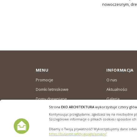
nowoczesnym, drew
MENU
INFORMACJA
Promocje
O nas
Domki letniskowe
Aktualności
Domy drewniane
Galeria
całoroczne
Strona
EKO ARCHITEKTURA
wykorzystuje cztery głów
Warunki dostaw
Domki ogrodowe
Kontynuując przeglądanie, zgadzasz się na niezbędne pli
Polityka plików “
Szczegółowe informacje o plikach cookies i sposobie ic
Dbamy o Twoją prywatność! Wykorzystujemy dane odwied
https://business.safety.google/privacy/