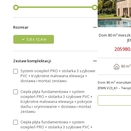
Rozmiar
Dom 80 m² mieszka
5,8 x 12,4 m
JE
205980.
Zestaw komplektacji
80 m²
System ociepleń PRO + stolarka 3 szybowe
PVC + trzykrotne malowana elewacja +
dostawa i montaż zestawu
Dom 80 m² mieszkal
JENIN V23_A1 – Twoj
Ciepła płyta fundamentowa + system
Każdy Sezon ..
ociepleń PRO + stolarka 3 szybowe PVC +
trzykrotne malowana elewacja + pokrycie
dachu i orynnowanie + dostawa i montaż
zestawu
Ciepła płyta fundamentowa + system
ociepleń PRO + stolarka 3 szybowe PVC +