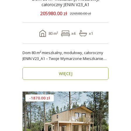
całoroczny JENIN V23_A1
205980.00 zł
226580.00 zł
80 m²
x4
x1
Dom 80 m² mieszkalny, modułowy, całoroczny
JENIN V23_A1 – Twoje Wymarzone Mieszkanie
na Każdy Sezon ..
WIĘCEJ
-1870.00 zł