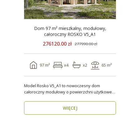
Dom 97 m² mieszkalny, modułowy,
całoroczny ROSKO V5_A1
276120.00 zł
277990.00 zł
97 m²
x4
x2
65 m²
Model Rosko V5_A1 to nowoczesny dom
całoroczny modułowy o powierzchni użytkowej
ponad 96 m². Dzięki ..
WIĘCEJ