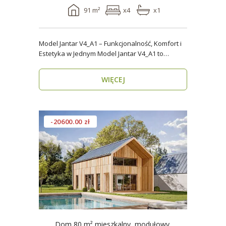
91 m²
x4
x1
Model Jantar V4_A1 – Funkcjonalność, Komfort i
Estetyka w Jednym Model Jantar V4_A1 to
nowoczesny..
WIĘCEJ
-20600.00 zł
Dom 80 m² mieszkalny, modułowy,