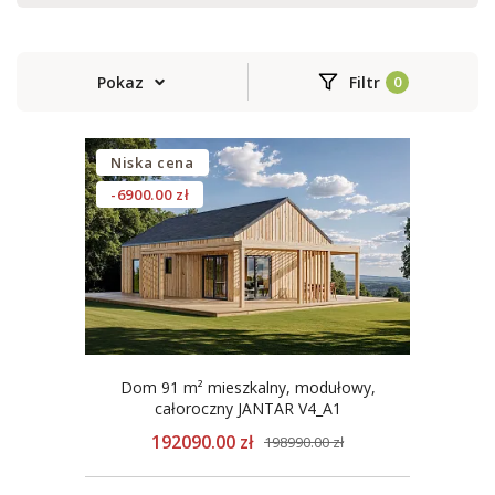
Pokaz
Filtr
Niska cena
-6900.00 zł
Dom 91 m² mieszkalny, modułowy,
całoroczny JANTAR V4_A1
192090.00 zł
198990.00 zł