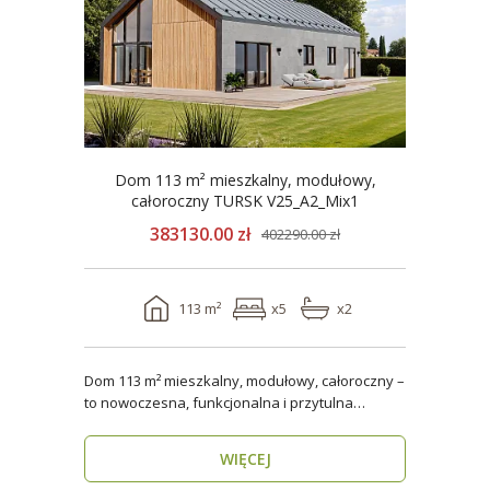
Dom 113 m² mieszkalny, modułowy,
całoroczny TURSK V25_A2_Mix1
383130.00 zł
402290.00 zł
113 m²
x5
x2
Dom 113 m² mieszkalny, modułowy, całoroczny –
to nowoczesna, funkcjonalna i przytulna
przestrzeń dla..
WIĘCEJ