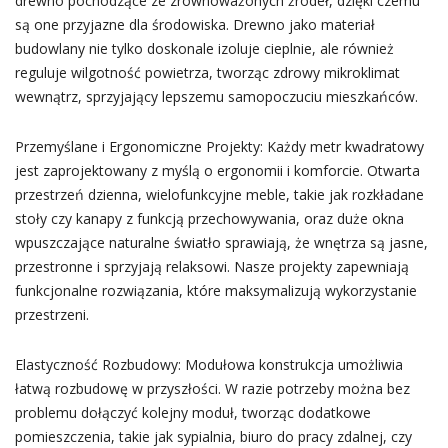
drewno pochodzące ze zrównoważonych źródeł, dzięki czemu
są one przyjazne dla środowiska. Drewno jako materiał
budowlany nie tylko doskonale izoluje cieplnie, ale również
reguluje wilgotność powietrza, tworząc zdrowy mikroklimat
wewnątrz, sprzyjający lepszemu samopoczuciu mieszkańców.
Przemyślane i Ergonomiczne Projekty: Każdy metr kwadratowy
jest zaprojektowany z myślą o ergonomii i komforcie. Otwarta
przestrzeń dzienna, wielofunkcyjne meble, takie jak rozkładane
stoły czy kanapy z funkcją przechowywania, oraz duże okna
wpuszczające naturalne światło sprawiają, że wnętrza są jasne,
przestronne i sprzyjają relaksowi. Nasze projekty zapewniają
funkcjonalne rozwiązania, które maksymalizują wykorzystanie
przestrzeni.
Elastyczność Rozbudowy: Modułowa konstrukcja umożliwia
łatwą rozbudowę w przyszłości. W razie potrzeby można bez
problemu dołączyć kolejny moduł, tworząc dodatkowe
pomieszczenia, takie jak sypialnia, biuro do pracy zdalnej, czy