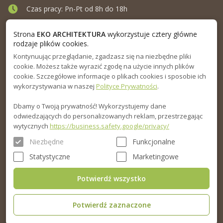
Czas pracy: Pn-Pt od 8h do 18h
Ul. Elewatorska 10, Białystok
Strona
EKO ARCHITEKTURA
wykorzystuje cztery główne
rodzaje plików cookies.
Kontynuując przeglądanie, zgadzasz się na niezbędne pliki
MENU
cookie. Możesz także wyrazić zgodę na użycie innych plików
cookie. Szczegółowe informacje o plikach cookies i sposobie ich
INFORMACJA
wykorzystywania w naszej
Polityce Prywatności
.
Dbamy o Twoją prywatność! Wykorzystujemy dane
PORADNIK
odwiedzających do personalizowanych reklam, przestrzegając
wytycznych
https://business.safety.google/privacy/
Niezbędne
Funkcjonalne
Statystyczne
Marketingowe
Potwierdź wszystko
Potwierdź zaznaczone
© 2015-2026. Eko Architektura sp.z o.o. Wszelkie prawa zastrzeżone.