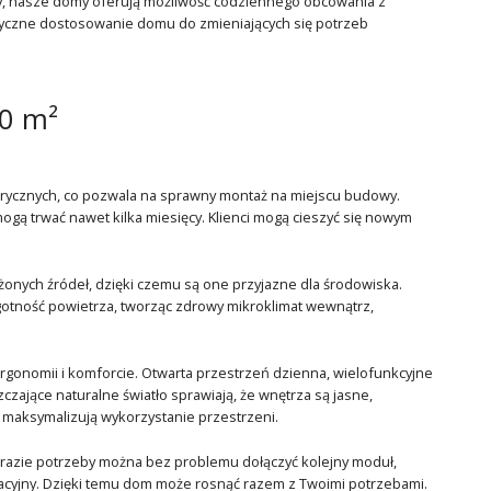
ry, nasze domy oferują możliwość codziennego obcowania z
astyczne dostosowanie domu do zmieniających się potrzeb
0 m²
ycznych, co pozwala na sprawny montaż na miejscu budowy.
ogą trwać nawet kilka miesięcy. Klienci mogą cieszyć się nowym
ych źródeł, dzięki czemu są one przyjazne dla środowiska.
lgotność powietrza, tworząc zdrowy mikroklimat wewnątrz,
rgonomii i komforcie. Otwarta przestrzeń dzienna, wielofunkcyjne
zające naturalne światło sprawiają, że wnętrza są jasne,
e maksymalizują wykorzystanie przestrzeni.
razie potrzeby można bez problemu dołączyć kolejny moduł,
reacyjny. Dzięki temu dom może rosnąć razem z Twoimi potrzebami.