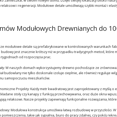
ko zamieszkać w swoim nowym domu. Dzięki swojej lokalizacji blisko natu
ja relaksowi i regeneracji. Modułowe detale umożliwiają szybki montaż i el
omów Modułowych Drewnianych do 10
sze modułowe detale są prefabrykowane w kontrolowanych warunkach fabr
 budowy jest znacznie krótszy niż w przypadku tradycyjnych metod, które m
 tygodniach od rozpoczęcia prac.
iały: W naszych domach wykorzystujemy drewno pochodzące ze zrównoważon
ał budowlany nie tylko doskonale izoluje cieplnie, ale również reguluje wi
emu samopoczuciu mieszkańców.
nomiczne Projekty: Każdy metr kwadratowy jest zaprojektowany z myślą o e
ozkładane stoły czy kanapy z funkcją przechowywania, oraz duże okna wpuszc
yjają relaksowi. Nasze projekty zapewniają funkcjonalne rozwiązania, któr
udowy: Modułowa konstrukcja umożliwia łatwą rozbudowę w przyszłości. W 
pomieszczenia, takie jak sypialnia, biuro do pracy zdalnej, czy pokój rek