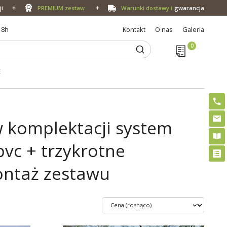
ji
PREMIUM zestaw
Warunki dostawy i
gwarancja
18h
Kontakt
O nas
Galeria
E
 komplektacji system
pvc + trzykrotne
ontaż zestawu