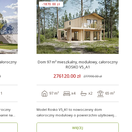
-1870.00 zł
ałoroczny
Dom 97 m² mieszkalny, modułowy, całoroczny
ROSKO V5_A1
276120.00 zł
ł
277990.00 zł
x1
97 m²
x4
x2
65 m²
roczny
Model Rosko V5_A1 to nowoczesny dom
kanie na
całoroczny modułowy o powierzchni użytkowej
ponad 96 m². Dzięki ..
WIĘCEJ