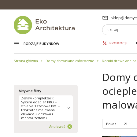
sklep@domyek
PROMOCJE
RODZAJE BUDYNKÓW
Strona główna
Domy drewniane całoroczne
Domki drewniane na 
Domy d
ocieple
Aktywne filtry
Zestaw komplektacji:
malowa
System ociepleń PRO +
stolarka 3 szybowe PVC +
trzykrotne malowana
elewacja + dostawa i
montaż zestawu
Pokaz
Anulować