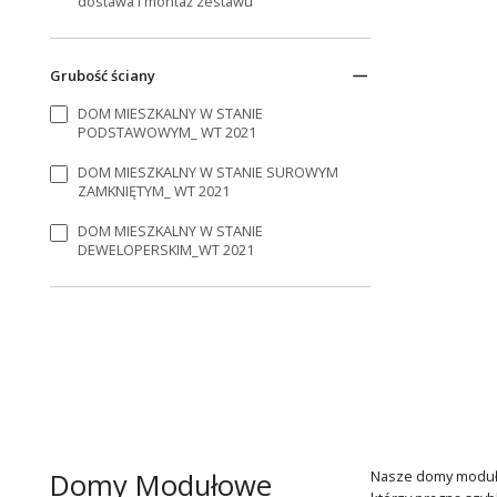
dostawa i montaż zestawu
Grubość ściany
DOM MIESZKALNY W STANIE
PODSTAWOWYM_ WT 2021
DOM MIESZKALNY W STANIE SUROWYM
ZAMKNIĘTYM_ WT 2021
DOM MIESZKALNY W STANIE
DEWELOPERSKIM_WT 2021
Domy Modułowe
Nasze domy modułow