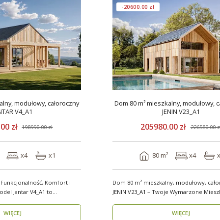
-20600.00 zł
lny, modułowy, całoroczny
Dom 80 m² mieszkalny, modułowy, c
NTAR V4_A1
JENIN V23_A1
00 zł
205980.00 zł
198990.00 zł
226580.00 z
x4
x1
80 m²
x4
 Funkcjonalność, Komfort i
Dom 80 m² mieszkalny, modułowy, cało
JENIN V23_A1 – Twoje Wymarzone Miesz
Każdy Sezon ..
WIĘCEJ
WIĘCEJ