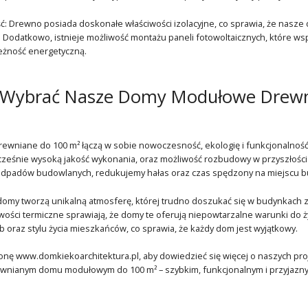
: Drewno posiada doskonałe właściwości izolacyjne, co sprawia, że na
Dodatkowo, istnieje możliwość montażu paneli fotowoltaicznych, które wspie
eżność energetyczną.
 Wybrać Nasze Domy Modułowe Drewn
wniane do 100 m² łączą w sobie nowoczesność, ekologię i funkcjonalność
ześnie wysoką jakość wykonania, oraz możliwość rozbudowy w przyszłości
 odpadów budowlanych, redukujemy hałas oraz czas spędzony na miejscu b
my tworzą unikalną atmosferę, której trudno doszukać się w budynkach z 
wości termiczne sprawiają, że domy te oferują niepowtarzalne warunki do 
b oraz stylu życia mieszkańców, co sprawia, że każdy dom jest wyjątkowy.
nę www.domkiekoarchitektura.pl, aby dowiedzieć się więcej o naszych proje
nianym domu modułowym do 100 m² – szybkim, funkcjonalnym i przyjazn