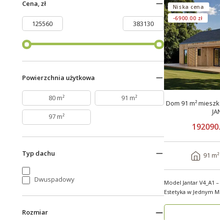
Cena, zł
Niska cena
-6900.00 zł
Powierzchnia użytkowa
80 m²
91 m²
Dom 91 m² mieszka
JA
97 m²
192090.
Typ dachu
91 m²
Dwuspadowy
Model Jantar V4_A1 –
Estetyka w Jednym Model Jantar V4_A1 to
nowoczesny..
Rozmiar