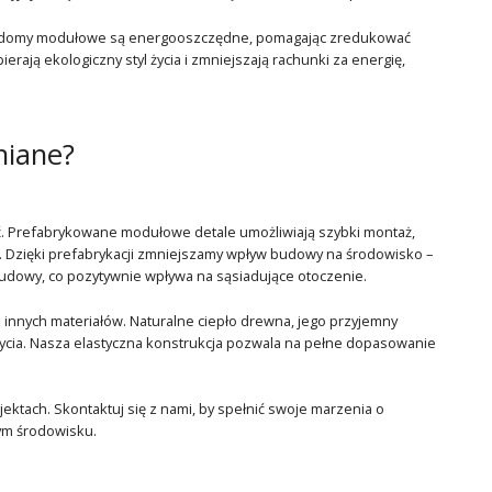
sze domy modułowe są energooszczędne, pomagając zredukować
rają ekologiczny styl życia i zmniejszają rachunki za energię,
iane?
. Prefabrykowane modułowe detale umożliwiają szybki montaż,
. Dzięki prefabrykacji zmniejszamy wpływ budowy na środowisko –
udowy, co pozytywnie wpływa na sąsiadujące otoczenie.
innych materiałów. Naturalne ciepło drewna, jego przyjemny
życia. Nasza elastyczna konstrukcja pozwala na pełne dopasowanie
ktach. Skontaktuj się z nami, by spełnić swoje marzenia o
ym środowisku.