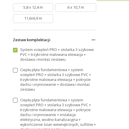
5,8 x 12,4 m
6 x 10,7 m
11,6x6,9 m
Zestaw komplektacji
System ociepleń PRO + stolarka 3 szybowe
PVC + trzykrotne malowana elewacja +
dostawa i montaż zestawu
Ciepła płyta fundamentowa + system
ociepleń PRO + stolarka 3 szybowe PVC +
trzykrotne malowana elewacja + pokrycie
dachu i orynnowanie + dostawa i montaż
zestawu
Ciepła płyta fundamentowa + system
ociepleń PRO + stolarka 3 szybowe PVC +
trzykrotne malowana elewacja + pokrycie
dachu i orynnowanie + instalacja
elektryczna, wodno-kanalizacyjna +
wykończenie ścian wewnętrznych, sufitów +