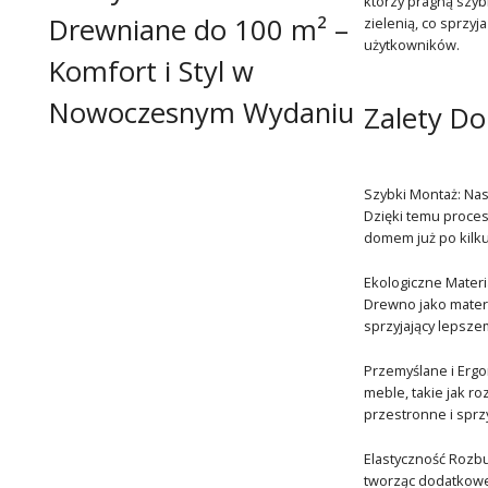
którzy pragną szyb
Drewniane do 100 m² –
zielenią, co sprzy
użytkowników.
Komfort i Styl w
Nowoczesnym Wydaniu
Zalety D
Szybki Montaż: Na
Dzięki temu proces
domem już po kilku
Ekologiczne Mater
Drewno jako materi
sprzyjający lepsz
Przemyślane i Ergo
meble, takie jak r
przestronne i sprz
Elastyczność Rozb
tworząc dodatkowe 