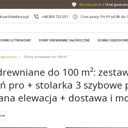
Wysoka jakość
i 10 lat gwaranc
oarchitektura.pl
+48 856 723 031
Czas pracy: Pn-Pt od 8h do 
DOMKI LETNISKOWE
DOMY DREWNIANE CAŁOROCZNE
DOMKI OGRODOW
zgłoszenie
Domy drewniane do 100 m²
rewniane do 100 m²: zestaw
ń pro + stolarka 3 szybowe 
na elewacja + dostawa i m