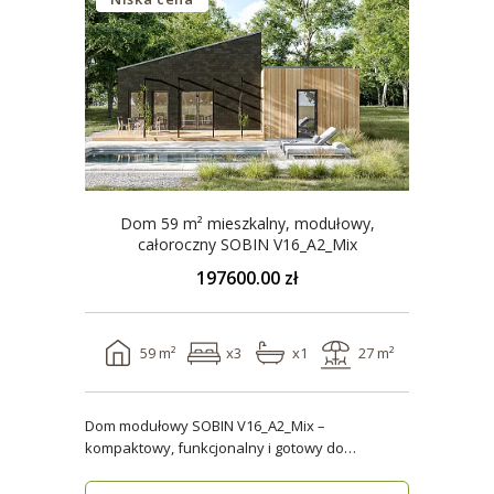
Dom 59 m² mieszkalny, modułowy,
całoroczny SOBIN V16_A2_Mix
197600.00 zł
59 m²
x3
x1
27 m²
Dom modułowy SOBIN V16_A2_Mix –
kompaktowy, funkcjonalny i gotowy do
zamieszkania przez cały rok ..