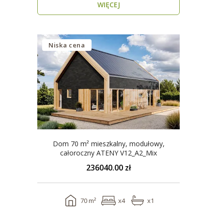
WIĘCEJ
Niska cena
Dom 70 m² mieszkalny, modułowy,
całoroczny ATENY V12_A2_Mix
236040.00 zł
70 m²
x4
x1