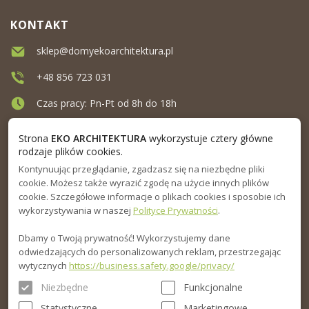
KONTAKT
sklep@domyekoarchitektura.pl
+48 856 723 031
Czas pracy: Pn-Pt od 8h do 18h
Ul. Elewatorska 10, Białystok
Strona
EKO ARCHITEKTURA
wykorzystuje cztery główne
rodzaje plików cookies.
Kontynuując przeglądanie, zgadzasz się na niezbędne pliki
MENU
cookie. Możesz także wyrazić zgodę na użycie innych plików
cookie. Szczegółowe informacje o plikach cookies i sposobie ich
INFORMACJA
wykorzystywania w naszej
Polityce Prywatności
.
Dbamy o Twoją prywatność! Wykorzystujemy dane
PORADNIK
odwiedzających do personalizowanych reklam, przestrzegając
wytycznych
https://business.safety.google/privacy/
Niezbędne
Funkcjonalne
Statystyczne
Marketingowe