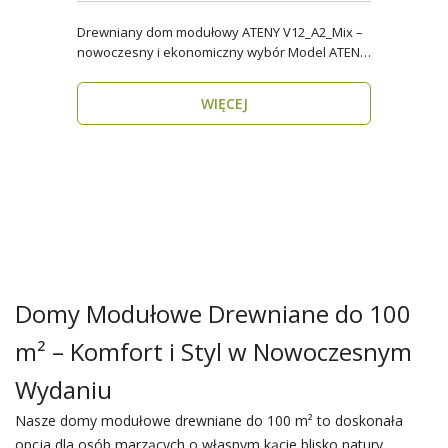
Drewniany dom modułowy ATENY V12_A2_Mix –
nowoczesny i ekonomiczny wybór Model ATENY
V12_A2_Mix t..
WIĘCEJ
Domy Modułowe Drewniane do 100
m² – Komfort i Styl w Nowoczesnym
Wydaniu
Nasze domy modułowe drewniane do 100 m² to doskonała
opcja dla osób marzących o własnym kącie blisko natury,