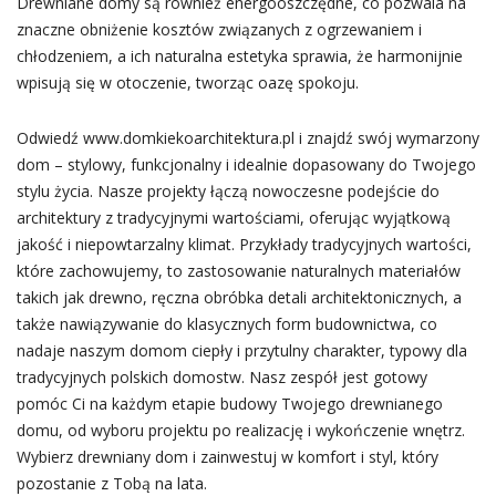
Drewniane domy są również energooszczędne, co pozwala na
znaczne obniżenie kosztów związanych z ogrzewaniem i
chłodzeniem, a ich naturalna estetyka sprawia, że harmonijnie
wpisują się w otoczenie, tworząc oazę spokoju.
Odwiedź www.domkiekoarchitektura.pl i znajdź swój wymarzony
dom – stylowy, funkcjonalny i idealnie dopasowany do Twojego
stylu życia. Nasze projekty łączą nowoczesne podejście do
architektury z tradycyjnymi wartościami, oferując wyjątkową
jakość i niepowtarzalny klimat. Przykłady tradycyjnych wartości,
które zachowujemy, to zastosowanie naturalnych materiałów
takich jak drewno, ręczna obróbka detali architektonicznych, a
także nawiązywanie do klasycznych form budownictwa, co
nadaje naszym domom ciepły i przytulny charakter, typowy dla
tradycyjnych polskich domostw. Nasz zespół jest gotowy
pomóc Ci na każdym etapie budowy Twojego drewnianego
domu, od wyboru projektu po realizację i wykończenie wnętrz.
Wybierz drewniany dom i zainwestuj w komfort i styl, który
pozostanie z Tobą na lata.