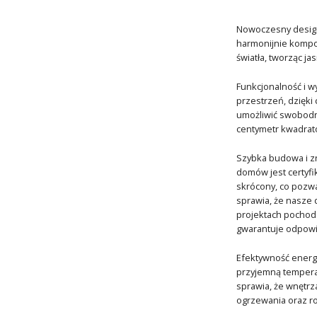
Nowoczesny design:
harmonijnie kompon
światła, tworząc j
Funkcjonalność i 
przestrzeń, dzięki
umożliwić swobodną
centymetr kwadrato
Szybka budowa i z
domów jest certyfi
skrócony, co pozw
sprawia, że nasze
projektach pochodz
gwarantuje odpowi
Efektywność energe
przyjemną temperat
sprawia, że wnętr
ogrzewania oraz ro