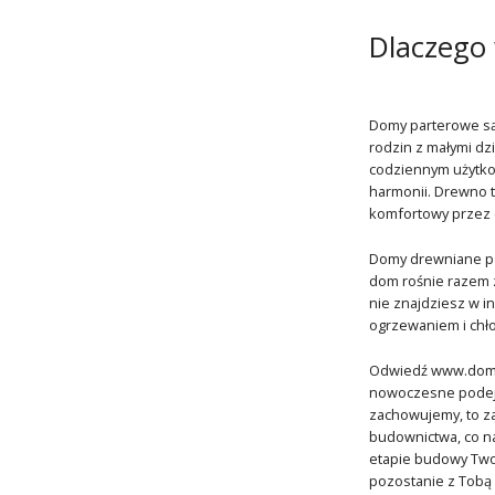
Dlaczego
Domy parterowe są 
rodzin z małymi d
codziennym użytkow
harmonii. Drewno t
komfortowy przez c
Domy drewniane par
dom rośnie razem z
nie znajdziesz w 
ogrzewaniem i chło
Odwiedź www.domkie
nowoczesne podejści
zachowujemy, to za
budownictwa, co na
etapie budowy Twoj
pozostanie z Tobą n