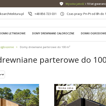
Wysoka jakość
i 10 lat gwaranc
oarchitektura.pl
+48 856 723 031
Czas pracy: Pn-Pt od 8h do 
DOMKI LETNISKOWE
DOMY DREWNIANE CAŁOROCZNE
DOMKI OGRODOW
zgłoszenie
Domy drewniane parterowe do 100 m²
rewniane parterowe do 100 
Niska cena