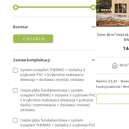
Rozmiar
Dom 49 m² mieszka
8,1 x 8,2 m
BA
14
Zestaw komplektacji
49 m²
System ociepleń THERMO + stolarka 3
szybowe PVC + trzykrotne malowana
elewacja + dostawa i montaż zestawu
Banino V3_A1 – Now
Funkcjonalność i Wolno
Ciepła płyta fundamentowa + system
wygody i estety..
ociepleń THERMO + stolarka 3 szybowe PVC
+ trzykrotne malowana elewacja + pokrycie
dachu i orynnowanie + dostawa i montaż
zestawu
Ciepła płyta fundamentowa + system
ociepleń THERMO + stolarka 3 szybowe PVC