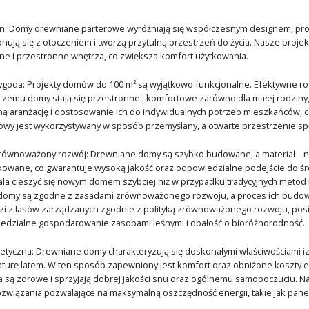
 Domy drewniane parterowe wyróżniają się współczesnym designem, prosty
ują się z otoczeniem i tworzą przytulną przestrzeń do życia. Nasze proj
asne i przestronne wnętrza, co zwiększa komfort użytkowania.
wygoda: Projekty domów do 100 m² są wyjątkowo funkcjonalne. Efektywne 
 czemu domy stają się przestronne i komfortowe zarówno dla małej rodziny,
 aranżację i dostosowanie ich do indywidualnych potrzeb mieszkańców, co
wy jest wykorzystywany w sposób przemyślany, a otwarte przestrzenie sp
równoważony rozwój: Drewniane domy są szybko budowane, a materiał – n
kowane, co gwarantuje wysoką jakość oraz odpowiedzialne podejście do śro
ala cieszyć się nowym domem szybciej niż w przypadku tradycyjnych met
 domy są zgodne z zasadami zrównoważonego rozwoju, a proces ich budo
i z lasów zarządzanych zgodnie z polityką zrównoważonego rozwoju, posiada
edzialne gospodarowanie zasobami leśnymi i dbałość o bioróżnorodność.
tyczna: Drewniane domy charakteryzują się doskonałymi właściwościami iz
urę latem. W ten sposób zapewniony jest komfort oraz obniżone koszty eks
za są zdrowe i sprzyjają dobrej jakości snu oraz ogólnemu samopoczuci
związania pozwalające na maksymalną oszczędność energii, takie jak panel