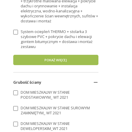
+ trzykrotne malowana elewacja + pokrycie
dachu i orynnowanie + instalacja
elektryczna, wodno-kanalizacyjna +
wykończenie ścian wewnętrznych, sufitów +
dostawa i montaż
System ociepleń THERMO + stolarka 3
szybowe PVC + pokrycie dachu i elewacji
gontem bitumycznym + dostawa i montaż
zestawu
POKAŻ WIĘCEJ
Grubość ściany
DOM MIESZKALNY W STANIE
PODSTAWOWYM_ WT 2021
DOM MIESZKALNY W STANIE SUROWYM
ZAMKNIĘTYM_ WT 2021
DOM MIESZKALNY W STANIE
DEWELOPERSKIM_WT 2021