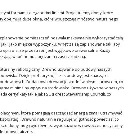
mi formami i eleganckimi liniami. Projektujemy domy, które
ekty obejmują duże okna, które wpuszczają mnóstwo naturalnego
rozplanowanie pomieszczeń pozwala maksymalnie wykorzystać całą
 jak i jako miejsce wypoczynku. Wnętrza są zaplanowane tak, aby
 sprawia, że przestrzeń jest wyjątkowo uniwersalna. Każdy
rzyjają wspólnemu spędzaniu czasu z rodziną.
aturalny i ekologiczny. Drewno używane do budowy naszych
dowiska. Dzięki prefabrykacji, czas budowy jest znacząco
od budowlanych. Dodatkowo drewno jest odnawialnym surowcem, co
wy ma minimalny wpływ na środowisko. Drewno używane w naszych
 certyfikaty takie jak FSC (Forest Stewardship Council), co
olacyjnymi, które pomagają oszczędzać energię zimą i utrzymywać
ploatacji. Drewno naturalnie reguluje wilgotność powietrza, co
u. Nasze domy mogą być również wyposażone w nowoczesne systemy
e fotowoltaiczne.