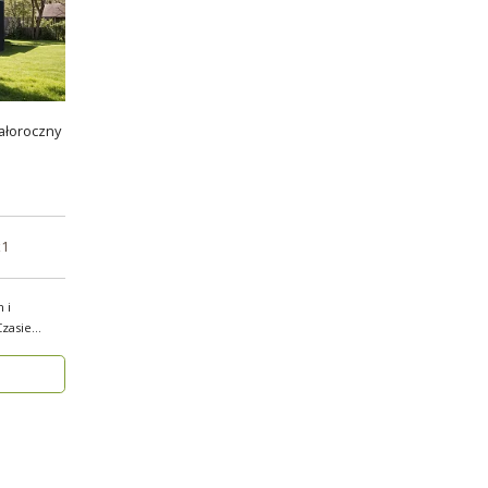
ałoroczny
x1
 i
zasie