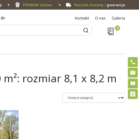
ji
PREMIUM zestaw
Warunki dostawy i
gwarancja
18h
Kontakt
O nas
Galeria
E
m²: rozmiar 8,1 x 8,2 m