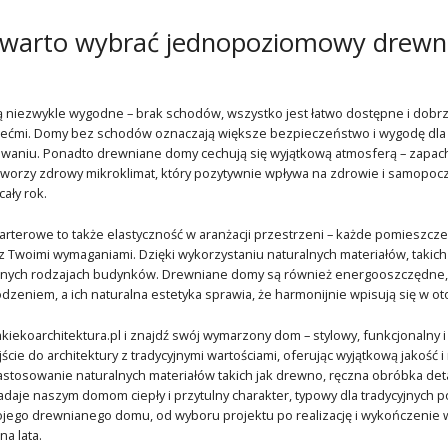
 warto wybrać jednopoziomowy drewn
niezwykle wygodne – brak schodów, wszystko jest łatwo dostępne i dobrze
ziećmi. Domy bez schodów oznaczają większe bezpieczeństwo i wygodę dla
aniu. Ponadto drewniane domy cechują się wyjątkową atmosferą – zapach 
worzy zdrowy mikroklimat, który pozytywnie wpływa na zdrowie i samopocz
ały rok.
terowe to także elastyczność w aranżacji przestrzeni – każde pomieszcz
 Twoimi wymaganiami. Dzięki wykorzystaniu naturalnych materiałów, takich j
innych rodzajach budynków. Drewniane domy są również energooszczędne,
dzeniem, a ich naturalna estetyka sprawia, że harmonijnie wpisują się w o
koarchitektura.pl i znajdź swój wymarzony dom – stylowy, funkcjonalny i 
e do architektury z tradycyjnymi wartościami, oferując wyjątkową jakość i n
stosowanie naturalnych materiałów takich jak drewno, ręczna obróbka deta
daje naszym domom ciepły i przytulny charakter, typowy dla tradycyjnych 
ego drewnianego domu, od wyboru projektu po realizację i wykończenie wnę
a lata.