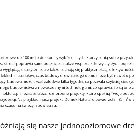
terowe do 100 m² to doskonały wybór dla tych, którzy cenią sobie przytulno
za stres i poprawia samopoczucie, a także wspiera zdrowy styl życia popr
ko wyglądają estetycznie, ale także cechują się praktycznością, efektywnoś
 lekkich materiałów, czas budowy drewnianego domu może być nawet o po
ięcy, budowa może trwać zaledwie kilka tygodni, co pozwala szybciej cies
jnego budownictwa z nowoczesnymi technologiami, co sprawia, że są one z
ektura.pl można znaleźć różnorodne projekty, które spełnią Twoje potrzeb
rezydencji. Na przykład, nasz projekt 'Domek Natura' o powierzchni 85 m² of
ia czasu na świeżym powietrzu.
óżniają się nasze jednopoziomowe d