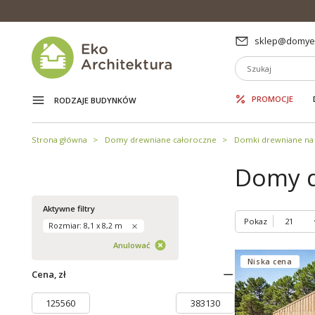
sklep@domyek
PROMOCJE
RODZAJE BUDYNKÓW
Strona główna
Domy drewniane całoroczne
Domki drewniane na 
Domy d
Aktywne filtry
Pokaz
Rozmiar: 8,1 x 8,2 m
Anulować
Niska cena
Cena, zł