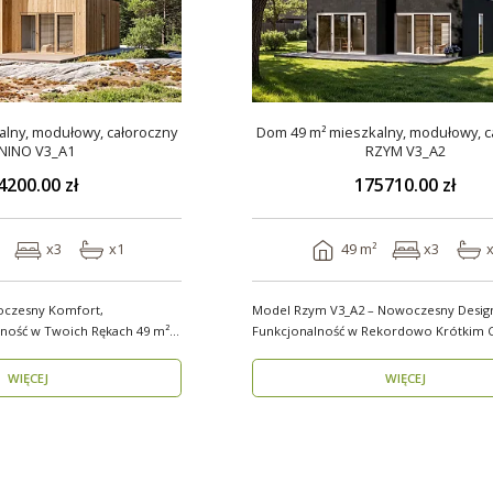
lny, modułowy, całoroczny
Dom 49 m² mieszkalny, modułowy, c
NINO V3_A1
RZYM V3_A2
4200.00 zł
175710.00 zł
x3
x1
49 m²
x3
oczesny Komfort,
Model Rzym V3_A2 – Nowoczesny Design
ść w Twoich Rękach 49 m²
Funkcjonalność w Rekordowo Krótkim C
Model Rzym V3_A2..
WIĘCEJ
WIĘCEJ