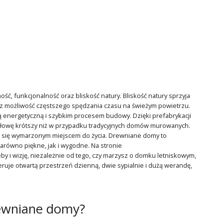
ść, funkcjonalność oraz bliskość natury. Bliskość natury sprzyja
zez możliwość częstszego spędzania czasu na świeżym powietrzu.
cią energetyczną i szybkim procesem budowy. Dzięki prefabrykacji
łowę krótszy niż w przypadku tradycyjnych domów murowanych.
zyć się wymarzonym miejscem do życia. Drewniane domy to
arówno piękne, jak i wygodne. Na stronie
y i wizję, niezależnie od tego, czy marzysz o domku letniskowym,
eruje otwartą przestrzeń dzienną, dwie sypialnie i dużą werandę,
rewniane domy?