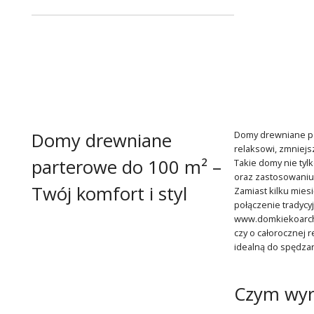
Domy drewniane
Domy drewniane par
relaksowi, zmniejs
parterowe do 100 m² –
Takie domy nie tyl
oraz zastosowaniu
Twój komfort i styl
Zamiast kilku mies
połączenie tradycy
www.domkiekoarchit
czy o całorocznej 
idealną do spędzan
Czym wyr