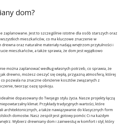
iany dom?
 zaplanowane. Jest to szczególnie istotne dla osób starszych oraz
 wszystkich mieszkańców, co ma kluczowe znaczenie w
drewna oraz naturalne materiały nadają wnętrzom przytulności i
ucie mieszkańców, a także sprawia, że dom jest wyjątkowo
enie można zaplanować według własnych potrzeb, co sprawia, że
ak drewno, możesz cieszyć się ciepłą, przyjazną atmosferą, której
 co pozwala na znaczne obniżenie kosztów związanych z
toczenie, tworząc oazę spokoju.
idealnie dopasowany do Twojego stylu życia. Nasze projekty łączą
iepowtarzalny klimat. Przykłady tradycyjnych wartości, które
li architektonicznych, a także nawiązywanie do klasycznych form
polskich domostw. Nasz zespół jest gotowy pomóc Ci na każdym
trz. Wybierz drewniany dom i zainwestuj w komfort i styl, który