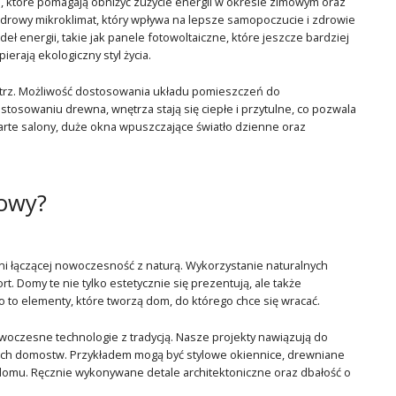
 które pomagają obniżyć zużycie energii w okresie zimowym oraz
zdrowy mikroklimat, który wpływa na lepsze samopoczucie i zdrowie
energii, takie jak panele fotowoltaiczne, które jeszcze bardziej
erają ekologiczny styl życia.
nętrz. Możliwość dostosowania układu pomieszczeń do
tosowaniu drewna, wnętrza stają się ciepłe i przytulne, co pozwala
rte salony, duże okna wpuszczające światło dzienne oraz
owy?
i łączącej nowoczesność z naturą. Wykorzystanie naturalnych
. Domy te nie tylko estetycznie się prezentują, ale także
 to elementy, które tworzą dom, do którego chce się wracać.
owoczesne technologie z tradycją. Nasze projekty nawiązują do
ich domostw. Przykładem mogą być stylowe okiennice, drewniane
 domu. Ręcznie wykonywane detale architektoniczne oraz dbałość o