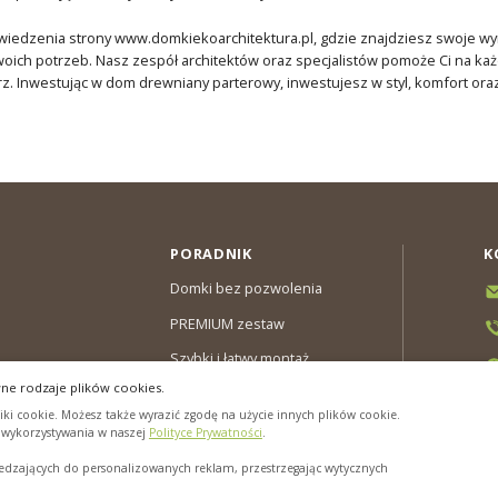
edzenia strony www.domkiekoarchitektura.pl, gdzie znajdziesz swoje wyma
ch potrzeb. Nasz zespół architektów oraz specjalistów pomoże Ci na każ
. Inwestując w dom drewniany parterowy, inwestujesz w styl, komfort oraz b
PORADNIK
K
Domki bez pozwolenia
PREMIUM zestaw
Szybki i łatwy montaż
ne rodzaje plików cookies.
y & Gwarancja
ki cookie. Możesz także wyrazić zgodę na użycie innych plików cookie.
cookies”
h wykorzystywania w naszej
Polityce Prywatności
.
zających do personalizowanych reklam, przestrzegając wytycznych