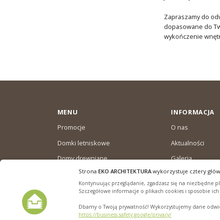
Zapraszamy do odwi
dopasowane do Twoi
wykończenie wnętrz
MENU
INFORMACJA
Promocje
O nas
Domki letniskowe
Aktualności
Domy drewniane
Galeria
całoroczne
Strona
EKO ARCHITEKTURA
wykorzystuje cztery głów
Warunki dostaw
Domki ogrodowe
Kontynuując przeglądanie, zgadzasz się na niezbędne pli
Polityka plików “
Szczegółowe informacje o plikach cookies i sposobie ic
Dbamy o Twoją prywatność! Wykorzystujemy dane odwied
https://business.safety.google/privacy/