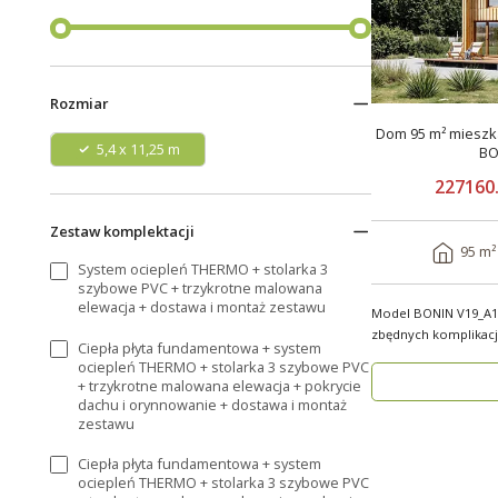
Rozmiar
Dom 95 m² mieszka
5,4 x 11,25 m
BO
227160.
Zestaw komplektacji
95 m²
System ociepleń THERMO + stolarka 3
szybowe PVC + trzykrotne malowana
elewacja + dostawa i montaż zestawu
Model BONIN V19_A1
zbędnych komplikacji! BONIN V19_A1
Ciepła płyta fundamentowa + system
nowoczesny, partero
ociepleń THERMO + stolarka 3 szybowe PVC
+ trzykrotne malowana elewacja + pokrycie
dachu i orynnowanie + dostawa i montaż
zestawu
Ciepła płyta fundamentowa + system
ociepleń THERMO + stolarka 3 szybowe PVC