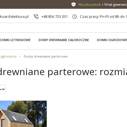
Wysoka jakość
i 10 lat gwaranc
oarchitektura.pl
+48 856 723 031
Czas pracy: Pn-Pt od 8h do 
DOMKI LETNISKOWE
DOMY DREWNIANE CAŁOROCZNE
DOMKI OGRODOW
zgłoszenie
Domy drewniane parterowe
rewniane parterowe: rozmia