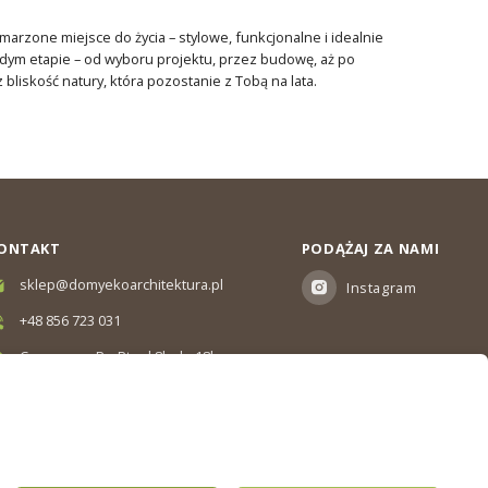
rzone miejsce do życia – stylowe, funkcjonalne i idealnie
dym etapie – od wyboru projektu, przez budowę, aż po
liskość natury, która pozostanie z Tobą na lata.
ONTAKT
PODĄŻAJ ZA NAMI
sklep@domyekoarchitektura.pl
Instagram
+48 856 723 031
Czas pracy: Pn-Pt od 8h do 18h
Ul. Elewatorska 10, Białystok