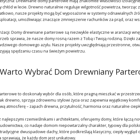
tyczna: Drewniane domy parterowe mają znakomite właściwości izolacyjne,
 chłód w lecie. Drewno naturalnie reguluje wilgotność powietrza, tworząc 
kowo, nasze projekty mogą być wyposażone w systemy odnawialnych źródeł 
ploatacji, umożliwiając znaczące zmniejszenie rachunków za prąd, oraz wspi
nżacji: Domy drewniane parterowe są niezwykle elastyczne w aranżacji w
rzeb sprawia, że nasze domy rosną razem z Tobą i Twoją rodziną. Dzięki zas
wdziwego domowego azylu. Nasze projekty uwzględniają przestronne, otwa
zyjają spędzaniu czasu na świeżym powietrzu.
 Warto Wybrać Dom Drewniany Parter
terowe to doskonały wybór dla osób, które pragną mieszkać w przestrzen
jak drewno, sprzyja zdrowemu stylowi życia oraz zapewnia wyjątkowy komfort
wą atmosferę – zapach drewna, przytulność, harmonia oraz naturalne ciepło
z najlepszymi rzemieślnikami i architektami, oferujemy domy, które łączą n
budownictwa, co nadaje domom niepowtarzalny charakter, typowy dla polsk
 tradycyjne dwuspadowe dachy, które podkreślają klasyczny, ciepły wygląd
 sprawiają, że każdy dom jest unikatowy.