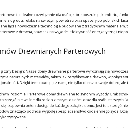
terowe to idealne rozwiązanie dla osób, które poszukują komfortu, funkcjo
nie z ogrodu, relaks na świeżym powietrzu oraz spacery po pobliskich las
ane łączą nowoczesne technologie budowlane z tradycyjnym materiałem, two
rterowe z drewna, stawiasz na wygodę, efektywność energetyczną i niepow
omów Drewnianych Parterowych
giczny Design: Nasze domy drewniane parterowe wyróżniają się nowoczes
Użycie naturalnych materiałów, takich jak certyfikowane drewno, w połącz
cjonalności. Dzięki temu budując z nami, nie tylko dbasz o swoje dobro, ale
ednym Poziomie: Parterowe domy drewniane to synonim wygody. Brak sch
st szczególnie ważne dla rodzin z małymi dziećmi oraz dla osób starszych.
 się i zapewnia pełen dostęp do każdego zakątka domu. Jest to szczególni
dów znacząco podnosi wygodę i bezpieczeństwo codziennego życia. Dzięki 
wykorzystywana.