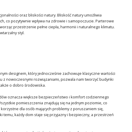
nalności oraz bliskości natury. Bliskość natury umożliwia
ach, co pozytywnie wpływa na zdrowie i samopoczucie. Parterowe
rząc przestrzenie pełne ciepła, harmonii i naturalnego klimatu.
tarzalny styl.
nym designem, który jednocześnie zachowuje klasyczne wartości
eniu z nowoczesnymi rozwiązaniami, pozwala nam tworzyć budynki
 także o dobro środowiska.
odów oznacza większe bezpieczeństwo i komfort codziennego
 Wszystkie pomieszczenia znajdują się na jednym poziomie, co
e korzystne dla osób mających problemy z poruszaniem się,
temu, każdy dom staje się przyjazny i bezpieczny, a przestrzeń