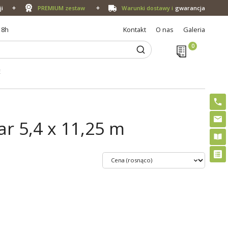
ji
PREMIUM zestaw
Warunki dostawy i
gwarancja
18h
Kontakt
O nas
Galeria
E
r 5,4 x 11,25 m