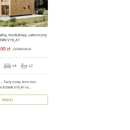
lny, modułowy, całoroczny
NIN V19_A1
00 zł
237000.00 zł
x4
x2
 – Twój nowy dom bez
 to
w..
WIĘCEJ