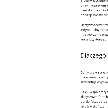
Efektywność Energe
utrzymać przyjemny
mieszkańców. Dodat
obniżają koszty eks
Elastyczność w Ara
indywidualnych pot
na stworzenie pra
werandy, które spr
Dlaczego
Domy drewniane par
materiałów, takich 
gwarantują wyjątko
Dzięki współpracy 
klasycznych form 
detale fasady oraz
jakość wykończenia