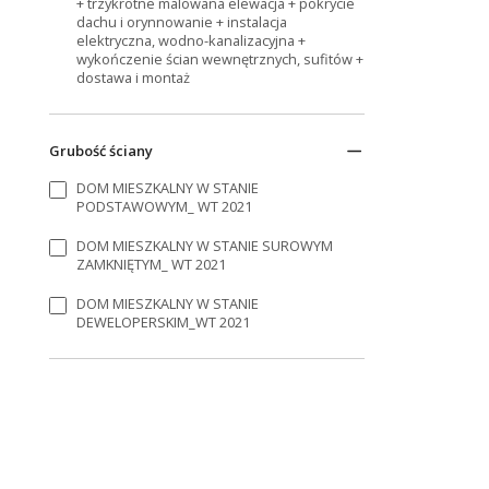
+ trzykrotne malowana elewacja + pokrycie
dachu i orynnowanie + instalacja
elektryczna, wodno-kanalizacyjna +
wykończenie ścian wewnętrznych, sufitów +
dostawa i montaż
Grubość ściany
DOM MIESZKALNY W STANIE
PODSTAWOWYM_ WT 2021
DOM MIESZKALNY W STANIE SUROWYM
ZAMKNIĘTYM_ WT 2021
DOM MIESZKALNY W STANIE
DEWELOPERSKIM_WT 2021