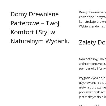
Domy Drewniane
Domy drewniane par
codzienne korzysta
Parterowe – Twój
konstrukcje drewni
Wybierając domy pa
Komfort i Styl w
Naturalnym Wydaniu
Zalety D
Nowoczesny, Ekolo
architektoniczne. 
pełne uroku i funk
Wygoda Życia na J
użytkowania, co je
ułatwia poruszanie
ponieważ brak scho
jest maksymalnie 