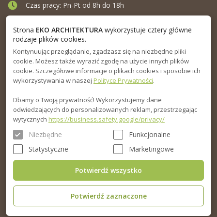
Czas pracy: Pn-Pt od 8h do 18h
Ul. Elewatorska 10, Białystok
Strona
EKO ARCHITEKTURA
wykorzystuje cztery główne
rodzaje plików cookies.
Kontynuując przeglądanie, zgadzasz się na niezbędne pliki
MENU
cookie. Możesz także wyrazić zgodę na użycie innych plików
cookie. Szczegółowe informacje o plikach cookies i sposobie ich
INFORMACJA
wykorzystywania w naszej
Polityce Prywatności
.
Dbamy o Twoją prywatność! Wykorzystujemy dane
PORADNIK
odwiedzających do personalizowanych reklam, przestrzegając
wytycznych
https://business.safety.google/privacy/
Niezbędne
Funkcjonalne
Statystyczne
Marketingowe
Potwierdź wszystko
Potwierdź zaznaczone
© 2015-2026. Eko Architektura sp.z o.o. Wszelkie prawa zastrzeżone.