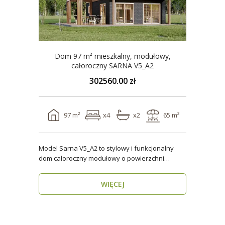
Dom 97 m² mieszkalny, modułowy,
całoroczny SARNA V5_A2
302560.00 zł
97 m²
x4
x2
65 m²
Model Sarna V5_A2 to stylowy i funkcjonalny
dom całoroczny modułowy o powierzchni
użytkowej ponad 96..
WIĘCEJ