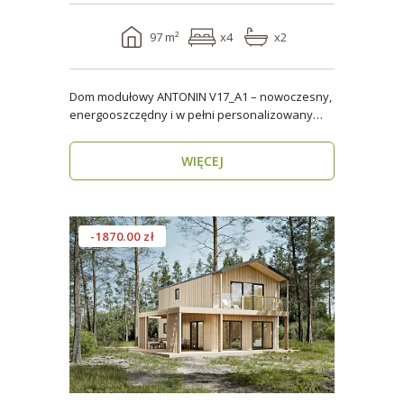
97 m²
x4
x2
Dom modułowy ANTONIN V17_A1 – nowoczesny,
energooszczędny i w pełni personalizowany
dom całoroczny o..
WIĘCEJ
-1870.00 zł