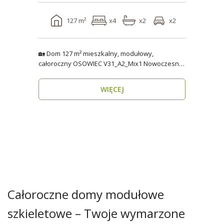
127 m²
x4
x2
x2
🏡 Dom 127 m² mieszkalny, modułowy,
całoroczny OSOWIEC V31_A2_Mix1 Nowoczesny,
funkcjonalny i p..
WIĘCEJ
Całoroczne domy modułowe
szkieletowe – Twoje wymarzone