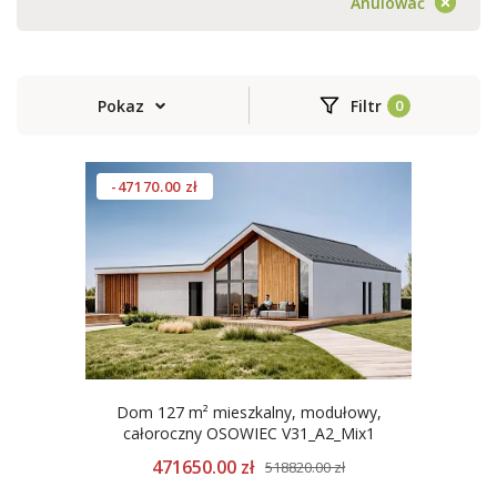
Anulować
Pokaz
Filtr
-47170.00 zł
Dom 127 m² mieszkalny, modułowy,
całoroczny OSOWIEC V31_A2_Mix1
471650.00 zł
518820.00 zł