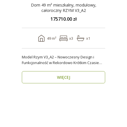
Dom 49 m² mieszkalny, modułowy,
całoroczny RZYM V3_A2
175710.00 zł
49 m²
x3
x1
Model Rzym V3_A2 – Nowoczesny Design i
Funkcjonalność w Rekordowo Krótkim Czasie
Model Rzym V3_A2..
WIĘCEJ