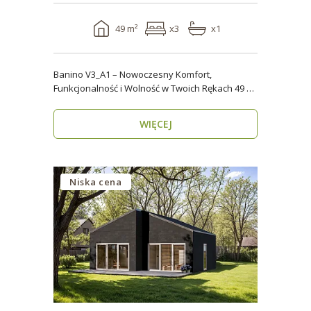
49 m²
x3
x1
Banino V3_A1 – Nowoczesny Komfort,
Funkcjonalność i Wolność w Twoich Rękach 49 m²
wygody i estety..
WIĘCEJ
Niska cena