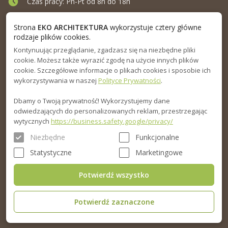
Czas pracy: Pn-Pt od 8h do 18h
Ul. Elewatorska 10, Białystok
Strona
EKO ARCHITEKTURA
wykorzystuje cztery główne
rodzaje plików cookies.
Kontynuując przeglądanie, zgadzasz się na niezbędne pliki
MENU
cookie. Możesz także wyrazić zgodę na użycie innych plików
cookie. Szczegółowe informacje o plikach cookies i sposobie ich
INFORMACJA
wykorzystywania w naszej
Polityce Prywatności
.
Dbamy o Twoją prywatność! Wykorzystujemy dane
PORADNIK
odwiedzających do personalizowanych reklam, przestrzegając
wytycznych
https://business.safety.google/privacy/
Niezbędne
Funkcjonalne
Statystyczne
Marketingowe
Potwierdź wszystko
Potwierdź zaznaczone
© 2015-2026. Eko Architektura sp.z o.o. Wszelkie prawa zastrzeżone.